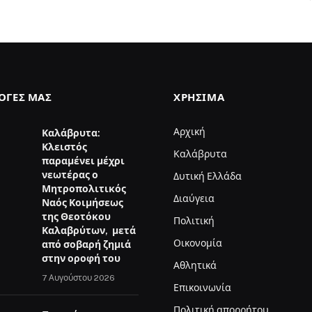
ΛΟΓΈΣ ΜΑΣ
ΧΡΉΣΙΜΑ
Αρχική
Καλάβρυτα:
Κλειστός
Καλάβρυτα
παραμένει μέχρι
νεωτέρας ο
Δυτική Ελλάδα
Μητροπολιτικός
Διαύγεια
Ναός Κοιμήσεως
της Θεοτόκου
Πολιτική
Καλαβρύτων, μετά
Οικονομία
από σοβαρή ζημιά
στην οροφή του
Αθλητικά
7 Αυγούστου 2026
Επικοινωνία
Πολιτική απορρήτου