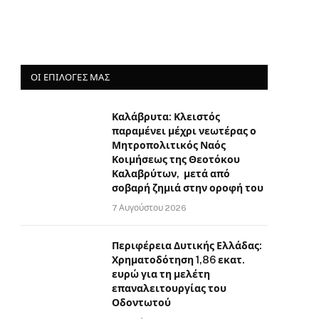
ΟΙ ΕΠΙΛΟΓΈΣ ΜΑΣ
Καλάβρυτα: Κλειστός
παραμένει μέχρι νεωτέρας ο
Μητροπολιτικός Ναός
Κοιμήσεως της Θεοτόκου
Καλαβρύτων, μετά από
σοβαρή ζημιά στην οροφή του
7 Αυγούστου 2026
Περιφέρεια Δυτικής Ελλάδας:
Χρηματοδότηση 1,86 εκατ.
ευρώ για τη μελέτη
επαναλειτουργίας του
Οδοντωτού