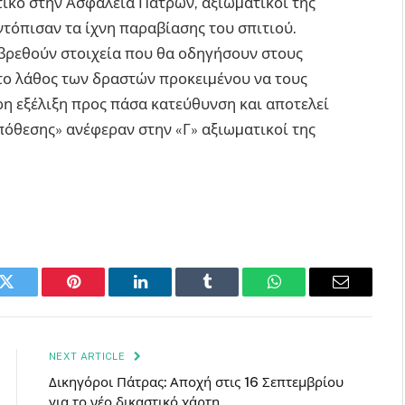
τικό στην Ασφάλεια Πατρών, αξιωµατικοί της
ντόπισαν τα ίχνη παραβίασης του σπιτιού.
 βρεθούν στοιχεία που θα οδηγήσουν στους
 το λάθος των δραστών προκειµένου να τους
ρη εξέλιξη προς πάσα κατεύθυνση και αποτελεί
πόθεσης» ανέφεραν στην «Γ» αξιωµατικοί της
k
Twitter
Pinterest
LinkedIn
Tumblr
WhatsApp
Email
NEXT ARTICLE
Δικηγόροι Πάτρας: Αποχή στις 16 Σεπτεμβρίου
για το νέο δικαστικό χάρτη