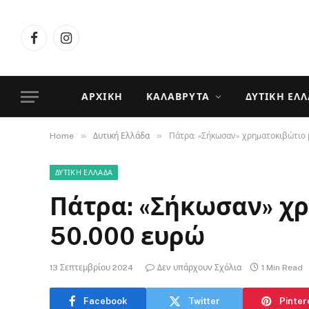
Facebook
Instagram
ΑΡΧΙΚΉ
ΚΑΛΆΒΡΥΤΑ
ΔΥΤΙΚΉ ΕΛ
»
»
Home
Δυτική Ελλάδα
Πάτρα: «Σήκωσαν» χρηµατοκιβώτιο
ΔΥΤΙΚΉ ΕΛΛΆΔΑ
Πάτρα: «Σήκωσαν» χ
50.000 ευρώ
13 Σεπτεμβρίου 2024
Δεν υπάρχουν Σχόλια
1 Min Read
Facebook
Twitter
Pinter