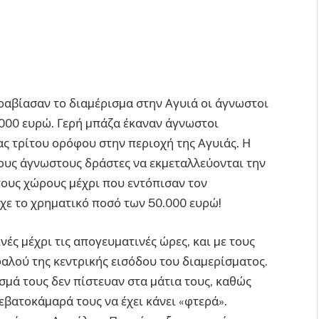
αβίασαν το διαµέρισµα στην Αγυιά οι άγνωστοι
.000 ευρώ. Γερή µπάζα έκαναν άγνωστοι
ς τρίτου ορόφου στην περιοχή της Αγυιάς. Η
τους άγνωστους δράστες να εκµεταλλεύονται την
τους χώρους µέχρι που εντόπισαν τον
χε το χρηµατικό ποσό των 50.000 ευρώ!
νές µέχρι τις απογευµατινές ώρες, και µε τους
λού της κεντρικής εισόδου του διαµερίσµατος.
σµά τους δεν πίστευαν στα µάτια τους, καθώς
εβατοκάµαρά τους να έχει κάνει «φτερά».