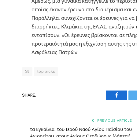
Αµέσως, µια γυναίκα κατήγγειλε το περιστα
οποίας έκαναν έρευνα στο διαµέρισµα και ε
Παράλληλα, συνεχίζονται οι έρευνες για να
διαρρήκτες. Κλιµάκια της ΕΛ.ΑΣ. αναζητούν
εντοπίσουν. «Οι έρευνες βρίσκονται σε πλή
προτεραιότητά µας η εξιχνίαση αυτής της υ
Ασφάλειας Πατρών.
Sl
top picks
SHARE.
Faceboo
PREVIOUS ARTICLE
τα Εγκαίνια του Ιερού Ναού Αγίου Παϊσίου του
Αγιορείτου, στους Αγίους Θεοδώρους (Λόπεσι),