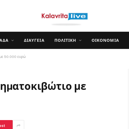
ΛΆΔΑ
ΔΙΑΎΓΕΙΑ
ΠΟΛΙΤΙΚΉ
ΟΙΚΟΝΟΜΊΑ
 με 50.000 ευρώ
ρηµατοκιβώτιο με
est