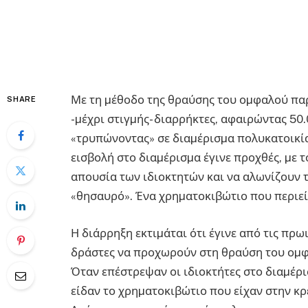
Με τη µέθοδο της θραύσης του οµφαλού παρ
SHARE
-µέχρι στιγµής- διαρρήκτες, αφαιρώντας 50
«τρυπώνοντας» σε διαµέρισµα πολυκατοικία
εισβολή στο διαµέρισµα έγινε προχθές, µε 
απουσία των ιδιοκτητών και να αλωνίζουν 
«θησαυρό». Ένα χρηµατοκιβώτιο που περιεί
Η διάρρηξη εκτιµάται ότι έγινε από τις πρωι
δράστες να προχωρούν στη θραύση του οµφα
Όταν επέστρεψαν οι ιδιοκτήτες στο διαµέρι
είδαν το χρηµατοκιβώτιο που είχαν στην κρ