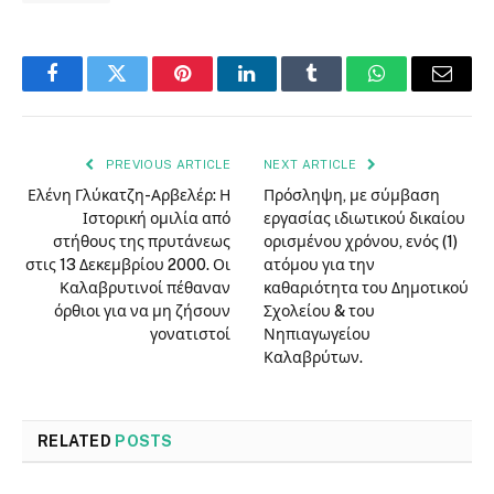
Facebook
Twitter
Pinterest
LinkedIn
Tumblr
WhatsApp
Email
PREVIOUS ARTICLE
NEXT ARTICLE
Ελένη Γλύκατζη-Αρβελέρ: Η
Πρόσληψη, με σύμβαση
Ιστορική ομιλία από
εργασίας ιδιωτικού δικαίου
στήθους της πρυτάνεως
ορισμένου χρόνου, ενός (1)
στις 13 Δεκεμβρίου 2000. Οι
ατόμου για την
Καλαβρυτινοί πέθαναν
καθαριότητα του Δημοτικού
όρθιοι για να μη ζήσουν
Σχολείου & του
γονατιστοί
Νηπιαγωγείου
Καλαβρύτων.
RELATED
POSTS