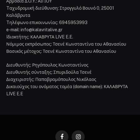
Αρμόδια Δ.Ο.Υ.: ΑΙΓΙΟΥ
Tαχυδρομική διεύθυνση: Στρογγυλό Βουνό 0, 25001
Καλάβρυτα
Tηλέφωνο επικοινωνίας: 6945953993
e-mail: info@kalavritalive.gr
Iδιοκτήτης: ΚΑΛΑΒΡΥΤΑ LIVE E.E.
Νόμιμος εκπρόσωπος: Τσενέ Κωνσταντίνα του Αθανασίου
Βασικός μέτοχος: Τσενέ Κωνσταντίνα του Αθανασίου
Διευθυντής: Ρηγόπουλος Κωνσταντίνος
Διευθυντής σύνταξης: Σπυριδούλα Τσενέ
Διαχειριστής: Παπαβραμόπουλος Νικόλαος
Δικαιούχος του ονόματος τομέα (domain name): ΚΑΛΑΒΡΥΤΑ
LIVE E.E
Facebook
Instagram