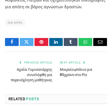
Ασφάλειας Πατρών και σχηματίσθηκαν δικογραφίες
για απάτη σε βάρος αγνώστων δραστών.
top picks
Facebook
Twitter
Pinterest
LinkedIn
Tumblr
WhatsApp
Email
PREVIOUS ARTICLE
NEXT ARTICLE
Αχαΐα: Γυμνασιάρχης
Μοιραίο µπάνιο για
συνελήφθη για
85χρονο στο Ρίο
παρενόχληση μαθήτριας
RELATED
POSTS