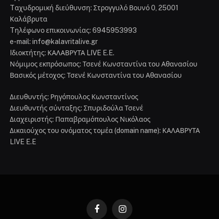
Tαχυδρομική διεύθυνση: Στρογγυλό Βουνό 0, 25001
Καλάβρυτα
Tηλέφωνο επικοινωνίας: 6945953993
e-mail: info@kalavritalive.gr
Iδιοκτήτης: ΚΑΛΑΒΡΥΤΑ LIVE E.E.
Νόμιμος εκπρόσωπος: Τσενέ Κωνσταντίνα του Αθανασίου
Βασικός μέτοχος: Τσενέ Κωνσταντίνα του Αθανασίου
Διευθυντής: Ρηγόπουλος Κωνσταντίνος
Διευθυντής σύνταξης: Σπυριδούλα Τσενέ
Διαχειριστής: Παπαβραμόπουλος Νικόλαος
Δικαιούχος του ονόματος τομέα (domain name): ΚΑΛΑΒΡΥΤΑ
LIVE E.E
Facebook
Instagram