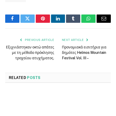
Facebook
Twitter
Pinterest
LinkedIn
Tumblr
WhatsApp
Email
PREVIOUS ARTICLE
NEXT ARTICLE
Εξιχνιάστηκαν οκτώ απάτες
Προνομιακά εισιτήρια για
με τη μέθοδο πρόκλησης
δημότες Helmos Mountain
τροχαίου ατυχήματος.
Festival Vol. III –
RELATED
POSTS