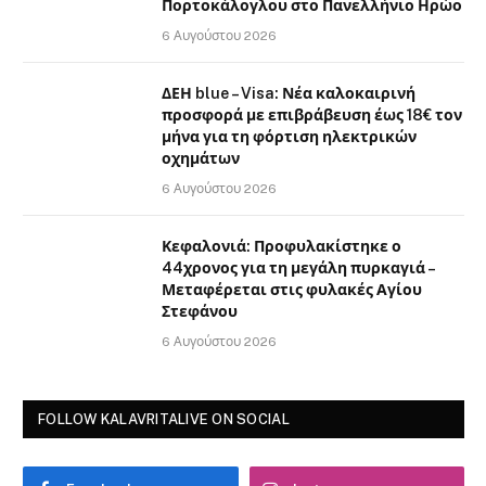
Πορτοκάλογλου στο Πανελλήνιο Ηρώο
6 Αυγούστου 2026
ΔΕΗ blue – Visa: Νέα καλοκαιρινή
προσφορά με επιβράβευση έως 18€ τον
μήνα για τη φόρτιση ηλεκτρικών
οχημάτων
6 Αυγούστου 2026
Κεφαλονιά: Προφυλακίστηκε ο
44χρονος για τη μεγάλη πυρκαγιά –
Μεταφέρεται στις φυλακές Αγίου
Στεφάνου
6 Αυγούστου 2026
FOLLOW KALAVRITALIVE ON SOCIAL