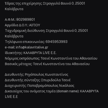
Έδρας της επιχείρησης: Στρογγυλό Βουνό 0, 25001
Καλάβρυτα
Α.Φ.Μ.: 802989801
Αρμόδια Δ.Ο.Υ.: ΑΙΓΙΟΥ
Tαχυδρομική διεύθυνση: Στρογγυλό Βουνό 0, 25001
Καλάβρυτα
Tηλέφωνο επικοινωνίας: 6945953993
e-mail: info@kalavritalive.gr
Iδιοκτήτης: ΚΑΛΑΒΡΥΤΑ LIVE E.E.
Νόμιμος εκπρόσωπος: Τσενέ Κωνσταντίνα του Αθανασίου
Βασικός μέτοχος: Τσενέ Κωνσταντίνα του Αθανασίου
Διευθυντής: Ρηγόπουλος Κωνσταντίνος
Διευθυντής σύνταξης: Σπυριδούλα Τσενέ
Διαχειριστής: Παπαβραμόπουλος Νικόλαος
Δικαιούχος του ονόματος τομέα (domain name): ΚΑΛΑΒΡΥΤΑ
LIVE E.E