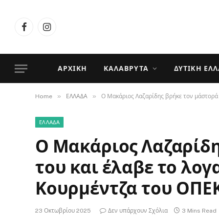
Facebook
Instagram
ΑΡΧΙΚΉ
ΚΑΛΆΒΡΥΤΑ
ΔΥΤΙΚΉ ΕΛ
»
»
Home
ΕΛΛΑΔΑ
Ο Μακάριος Λαζαρίδης βρήκε τον μάστορά 
ΕΛΛΑΔΑ
Ο Μακάριος Λαζαρίδη
του και έλαβε το λογ
Κουρμέντζα του ΟΠΕ
23 Οκτωβρίου 2025
Δεν υπάρχουν Σχόλια
3 Mins Read