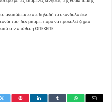
σότερο με τις επόμενες κινήσεις της Ευρωπαϊκής
 το αναπόδεικτο ότι δηλαδή το σκάνδαλο δεν
υτονόητου, δεν μπορεί παρά να προκαλεί ζημιά
η από την υπόθεση ΟΠΕΚΕΠΕ.
k
Twitter
Pinterest
LinkedIn
Tumblr
WhatsApp
Email