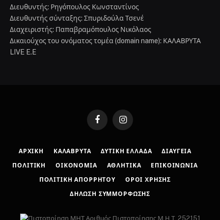
Διευθυντής: Ρηγόπουλος Κωνσταντίνος
Διευθυντής σύνταξης: Σπυριδούλα Τσενέ
Διαχειριστής: Παπαβραμόπουλος Νικόλαος
Δικαιούχος του ονόματος τομέα (domain name): ΚΑΛΑΒΡΥΤΑ
LIVE E.E
Facebook
Instagram
ΑΡΧΙΚΉ
ΚΑΛΆΒΡΥΤΑ
ΔΥΤΙΚΉ ΕΛΛΆΔΑ
ΔΙΑΎΓΕΙΑ
ΠΟΛΙΤΙΚΉ
ΟΙΚΟΝΟΜΊΑ
ΑΘΛΗΤΙΚΆ
ΕΠΙΚΟΙΝΩΝΊΑ
ΠΟΛΙΤΙΚΉ ΑΠΟΡΡΉΤΟΥ
ΌΡΟΙ ΧΡΉΣΗΣ
ΔΉΛΩΣΗ ΣΥΜΜΌΡΦΩΣΗΣ
Αριθμός Πιστοποίησης Μ.Η.Τ. 252151