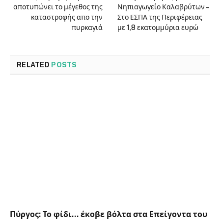
αποτυπώνει το μέγεθος της
Νηπιαγωγείο Καλαβρύτων –
καταστροφής απο την
Στο ΕΣΠΑ της Περιφέρειας
πυρκαγιά
με 1,8 εκατομμύρια ευρώ
RELATED
POSTS
Πύργος: Το φίδι… έκοβε βόλτα στα Επείγοντα του