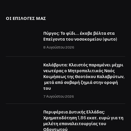
ΟΙ ΕΠΙΛΟΓΈΣ ΜΑΣ
Πύργος: Το φίδι… έκοβε βόλτα στα
Επείγοντα του νοσοκομείου (φωτο)
8 Αυγούστου 2026
Καλάβρυτα: Κλειστός παραμένει μέχρι
νεωτέρας ο Μητροπολιτικός Ναός
Κοιμήσεως της Θεοτόκου Καλαβρύτων,
μετά από σοβαρή ζημιά στην οροφή
του
7 Αυγούστου 2026
Περιφέρεια Δυτικής Ελλάδας:
Χρηματοδότηση 1,86 εκατ. ευρώ για τη
μελέτη επαναλειτουργίας του
Οδοντωτού