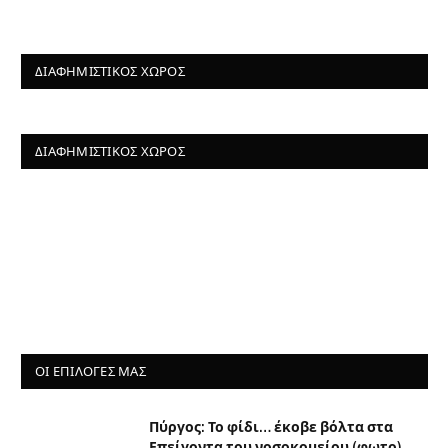
ΔΙΑΦΗΜΙΣΤΙΚΌΣ ΧΏΡΟΣ
ΔΙΑΦΗΜΙΣΤΙΚΌΣ ΧΏΡΟΣ
ΟΙ ΕΠΙΛΟΓΈΣ ΜΑΣ
Πύργος: Το φίδι… έκοβε βόλτα στα
Επείγοντα του νοσοκομείου (φωτο)