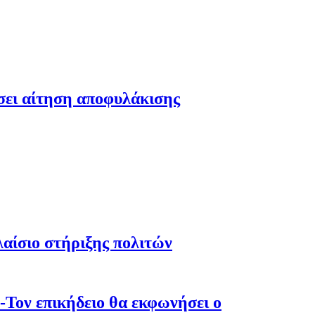
έσει αίτηση αποφυλάκισης
λαίσιο στήριξης πολιτών
-Τον επικήδειο θα εκφωνήσει ο