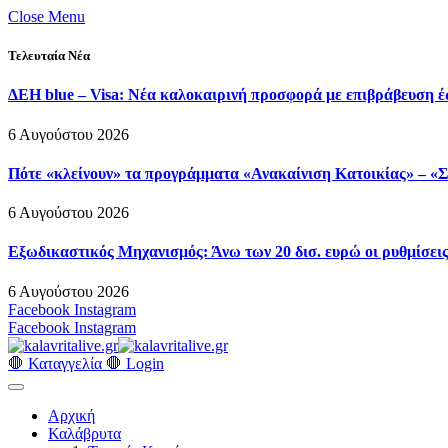
Close Menu
Τελευταία Νέα
ΔΕΗ blue – Visa: Νέα καλοκαιρινή προσφορά με επιβράβευση έ
6 Αυγούστου 2026
Πότε «κλείνουν» τα προγράμματα «Ανακαίνιση Κατοικίας» – «Σπ
6 Αυγούστου 2026
Εξωδικαστικός Μηχανισμός: Άνω των 20 δισ. ευρώ οι ρυθμίσεις
6 Αυγούστου 2026
Facebook
Instagram
Facebook
Instagram
🛑 Καταγγελία 🛑
Login
Αρχική
Καλάβρυτα