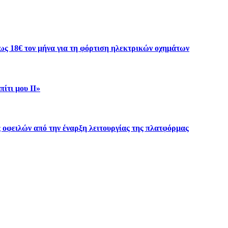
ως 18€ τον μήνα για τη φόρτιση ηλεκτρικών οχημάτων
ίτι μου ΙΙ»
 οφειλών από την έναρξη λειτουργίας της πλατφόρμας