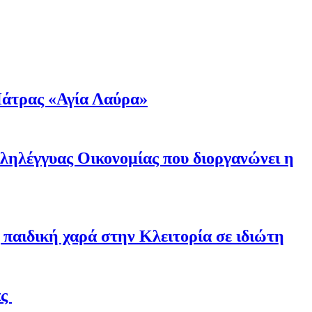
άτρας «Αγία Λαύρα»
λληλέγγυας Οικονομίας που διοργανώνει η
παιδική χαρά στην Κλειτορία σε ιδιώτη
άς