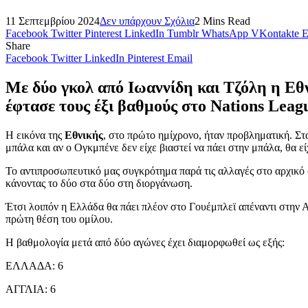
11 Σεπτεμβρίου 2024
Δεν υπάρχουν Σχόλια
2 Mins Read
Facebook
Twitter
Pinterest
LinkedIn
Tumblr
WhatsApp
VKontakte
E
Share
Facebook
Twitter
LinkedIn
Pinterest
Email
Με δύο γκολ από Ιωαννίδη και Τζόλη η Εθν
έφτασε τους έξι βαθμούς στο Nations Leag
Η εικόνα της
Εθνικής
, στο πρώτο ημίχρονο, ήταν προβληματική. Στ
μπάλα και αν ο Ογκμπένε δεν είχε βιαστεί να πάει στην μπάλα, θα 
Το αντιπροσωπευτικό μας συγκρότημα παρά τις αλλαγές στο αρχικό σ
κάνοντας το δύο στα δύο στη διοργάνωση.
Έτσι λοιπόν η Ελλάδα θα πάει πλέον στο Γουέμπλεϊ απέναντι στην Α
πρώτη θέση του ομίλου.
Η βαθμολογία μετά από δύο αγώνες έχει διαμορφωθεί ως εξής:
ΕΛΛΑΔΑ: 6
ΑΓΓΛΙΑ: 6