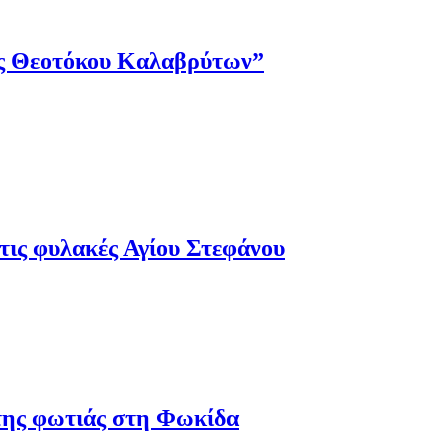
ης Θεοτόκου Καλαβρύτων”
τις φυλακές Αγίου Στεφάνου
 της φωτιάς στη Φωκίδα