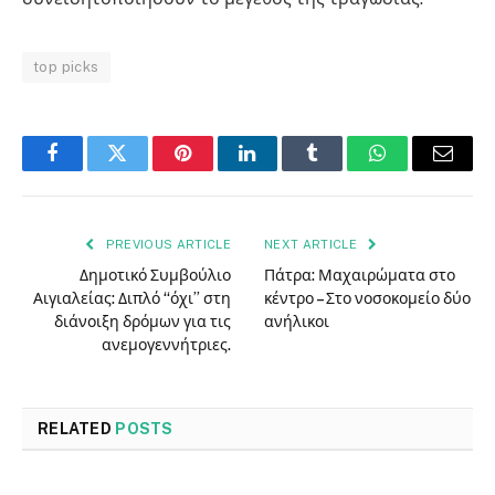
top picks
Facebook
Twitter
Pinterest
LinkedIn
Tumblr
WhatsApp
Email
PREVIOUS ARTICLE
NEXT ARTICLE
Δημοτικό Συμβούλιο
Πάτρα: Μαχαιρώματα στο
Αιγιαλείας: Διπλό “όχι” στη
κέντρο – Στο νοσοκομείο δύο
διάνοιξη δρόμων για τις
ανήλικοι
ανεμογεννήτριες.
RELATED
POSTS