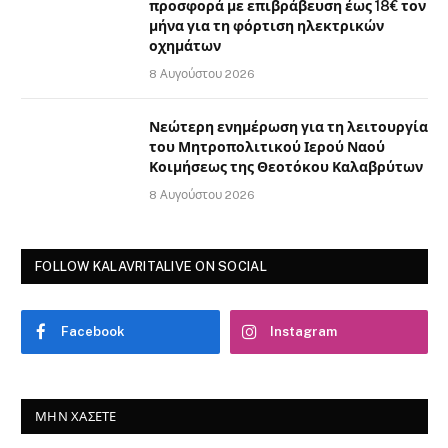
προσφορά με επιβράβευση έως 18€ τον
μήνα για τη φόρτιση ηλεκτρικών
οχημάτων
8 Αυγούστου 2026
Νεώτερη ενημέρωση για τη λειτουργία
του Μητροπολιτικού Ιερού Ναού
Κοιμήσεως της Θεοτόκου Καλαβρύτων
8 Αυγούστου 2026
FOLLOW KALAVRITALIVE ON SOCIAL
Facebook
Instagram
ΜΗΝ ΧΆΣΕΤΕ