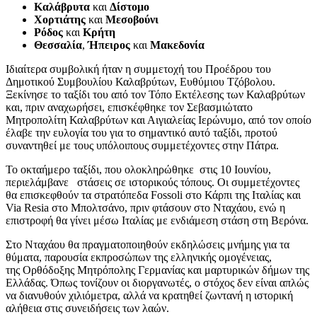
Καλάβρυτα
και
Δίστομο
Χορτιάτης
και
Μεσοβούνι
Ρόδος
και
Κρήτη
Θεσσαλία
,
Ήπειρος
και
Μακεδονία
Ιδιαίτερα συμβολική ήταν η συμμετοχή του Προέδρου του
Δημοτικού Συμβουλίου Καλαβρύτων, Ευθύμιου Τζόβολου.
Ξεκίνησε το ταξίδι του από τον Τόπο Εκτέλεσης των Καλαβρύτων
και, πριν αναχωρήσει, επισκέφθηκε τον Σεβασμιώτατο
Μητροπολίτη Καλαβρύτων και Αιγιαλείας Ιερώνυμο, από τον οποίο
έλαβε την ευλογία του για το σημαντικό αυτό ταξίδι, προτού
συναντηθεί με τους υπόλοιπους συμμετέχοντες στην Πάτρα.
Το οκταήμερο ταξίδι, που ολοκληρώθηκε στις 10 Ιουνίου,
περιελάμβανε στάσεις σε ιστορικούς τόπους. Οι συμμετέχοντες
θα επισκεφθούν τα στρατόπεδα Fossoli στο Κάρπι της Ιταλίας και
Via Resia στο Μπολτσάνο, πριν φτάσουν στο Νταχάου, ενώ η
επιστροφή θα γίνει μέσω Ιταλίας με ενδιάμεση στάση στη Βερόνα.
Στο Νταχάου θα πραγματοποιηθούν εκδηλώσεις μνήμης για τα
θύματα, παρουσία εκπροσώπων της ελληνικής ομογένειας,
της Ορθόδοξης Μητρόπολης Γερμανίας και μαρτυρικών δήμων της
Ελλάδας. Όπως τονίζουν οι διοργανωτές, ο στόχος δεν είναι απλώς
να διανυθούν χιλιόμετρα, αλλά να κρατηθεί ζωντανή η ιστορική
αλήθεια στις συνειδήσεις των λαών.