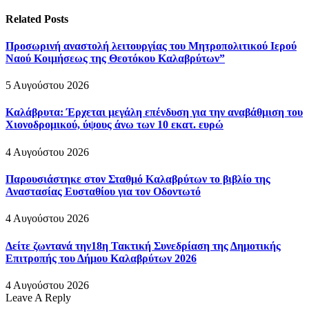
Related
Posts
Προσωρινή αναστολή λειτουργίας του Μητροπολιτικού Ιερού
Ναού Κοιμήσεως της Θεοτόκου Καλαβρύτων”
5 Αυγούστου 2026
Καλάβρυτα: Έρχεται μεγάλη επένδυση για την αναβάθμιση του
Χιονοδρομικού, ύψους άνω των 10 εκατ. ευρώ
4 Αυγούστου 2026
Παρουσιάστηκε στον Σταθμό Καλαβρύτων το βιβλίο της
Αναστασίας Ευσταθίου για τον Οδοντωτό
4 Αυγούστου 2026
Δείτε ζωντανά την18η Τακτική Συνεδρίαση της Δημοτικής
Επιτροπής του Δήμου Καλαβρύτων 2026
4 Αυγούστου 2026
Leave A Reply