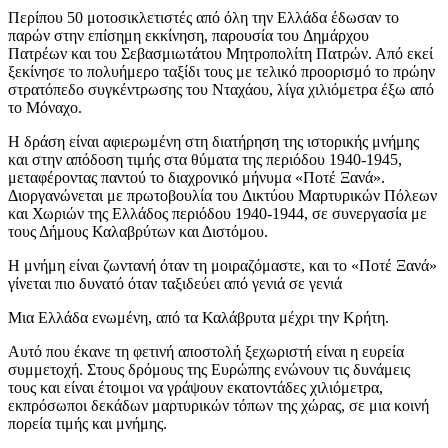
Περίπου 50 μοτοσικλετιστές από όλη την Ελλάδα έδωσαν το
παρών στην επίσημη εκκίνηση, παρουσία του Δημάρχου
Πατρέων και του Σεβασμιωτάτου Μητροπολίτη Πατρών. Από εκεί
ξεκίνησε το πολυήμερο ταξίδι τους με τελικό προορισμό το πρώην
στρατόπεδο συγκέντρωσης του Νταχάου, λίγα χιλιόμετρα έξω από
το Μόναχο.
Η δράση είναι αφιερωμένη στη διατήρηση της ιστορικής μνήμης
και στην απόδοση τιμής στα θύματα της περιόδου 1940-1945,
μεταφέροντας παντού το διαχρονικό μήνυμα «Ποτέ Ξανά».
Διοργανώνεται με πρωτοβουλία του Δικτύου Μαρτυρικών Πόλεων
και Χωριών της Ελλάδος περιόδου 1940-1944, σε συνεργασία με
τους Δήμους Καλαβρύτων και Διστόμου.
Η μνήμη είναι ζωντανή όταν τη μοιραζόμαστε, και το «Ποτέ Ξανά»
γίνεται πιο δυνατό όταν ταξιδεύει από γενιά σε γενιά
Μια Ελλάδα ενωμένη, από τα Καλάβρυτα μέχρι την Κρήτη.
Αυτό που έκανε τη φετινή αποστολή ξεχωριστή είναι η ευρεία
συμμετοχή. Στους δρόμους της Ευρώπης ενώνουν τις δυνάμεις
τους και είναι έτοιμοι να γράψουν εκατοντάδες χιλιόμετρα,
εκπρόσωποι δεκάδων μαρτυρικών τόπων της χώρας, σε μια κοινή
πορεία τιμής και μνήμης.