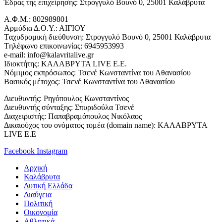
Έδρας της επιχείρησης: Στρογγυλό Βουνό 0, 25001 Καλάβρυτα
Α.Φ.Μ.: 802989801
Αρμόδια Δ.Ο.Υ.: ΑΙΓΙΟΥ
Tαχυδρομική διεύθυνση: Στρογγυλό Βουνό 0, 25001 Καλάβρυτα
Tηλέφωνο επικοινωνίας: 6945953993
e-mail: info@kalavritalive.gr
Iδιοκτήτης: ΚΑΛΑΒΡΥΤΑ LIVE E.E.
Νόμιμος εκπρόσωπος: Τσενέ Κωνσταντίνα του Αθανασίου
Βασικός μέτοχος: Τσενέ Κωνσταντίνα του Αθανασίου
Διευθυντής: Ρηγόπουλος Κωνσταντίνος
Διευθυντής σύνταξης: Σπυριδούλα Τσενέ
Διαχειριστής: Παπαβραμόπουλος Νικόλαος
Δικαιούχος του ονόματος τομέα (domain name): ΚΑΛΑΒΡΥΤΑ
LIVE E.E
Facebook
Instagram
Αρχική
Καλάβρυτα
Δυτική Ελλάδα
Διαύγεια
Πολιτική
Οικονομία
Αθλητικά