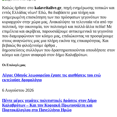
Καλώς ήρθατε στο
kalavritalive.gr
, πηγή ενημέρωσης τοπικών και
εντός Ελλάδας νέων! Εδώ, θα διαβάσετε μια πλήρη και
ενημερωμένη επισκόπηση των πιο πρόσφατων γεγονότων που
κυριαρχούν στην χώρα μας. Ανακαλύψτε τα τελευταία νέα από την
πολιτική, την οικονομία, τον πολιτισμό και πολλά άλλα πεδία! Με
επιμέλεια και ακρίβεια, παρουσιάζουμε αντικειμενικά τα γεγονότα
που διαμορφώνουν τον κόσμο μας, επιδιώκοντας να προσφέρουμε
στους αναγνώστες μας μια πλήρη εικόνα της επικαιρότητας. Και
βεβαιώς θα φιλοξενούμε άρθρα ,
δημοσιεύσεις συλλόγων που δραστηριοποιούνται οπουδήποτε στον
κόσμο και έχουν αναφορά στον δήμο Καλαβρύτων.
Οι Επιλογές μας
Αίγιο: Οδηγός λεωφορείου έχασε τις αισθήσεις του ενώ
εκτελούσε δρομολόγιο
6 Αυγούστου 2026
Πέντε μέρες γεμάτες πολιτιστικές δράσεις στον Δήμο
Καλαβρύτων – Και την Κυριακή Πρωτοψάλτη και
Πορτοκάλογλου στο Πανελλήνιο Ηρώο