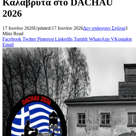
Καλάβρυτα στο DACHAU
2026
17 Ιουνίου 2026
Updated:
17 Ιουνίου 2026
Δεν υπάρχουν Σχόλια
3
Mins Read
Facebook
Twitter
Pinterest
LinkedIn
Tumblr
WhatsApp
VKontakte
Email