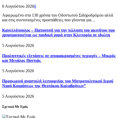
6 Αυγούστου 2026
0
Αφιερωμένο στα 130 χρόνια του Οδοντωτού Σιδηροδρόμου αλλά
και στις συντονισμένες προσπάθειες που γίνονται για…
Κανελλόπουλος – Παπουτσή για την πώληση του ακινήτου που
χρησιμοποιείται ως παιδική χαρά στην Κλειτορία σε ιδιώτη
5 Αυγούστου 2026
Προληπτικές εξετάσεις σε απομακρυσμένες περιοχές – Μικρός
και Μεγάλος Ποντιάς
5 Αυγούστου 2026
Προσωρινή αναστολή λειτουργίας του Μητροπολιτικού Ιερού
Ναού Κοιμήσεως της Θεοτόκου Καλαβρύτων”
5 Αυγούστου 2026
Σχετικά Με Εμάς