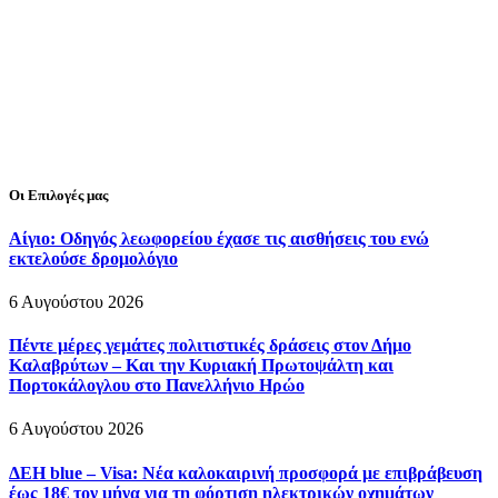
Οι Επιλογές μας
Αίγιο: Οδηγός λεωφορείου έχασε τις αισθήσεις του ενώ
εκτελούσε δρομολόγιο
6 Αυγούστου 2026
Πέντε μέρες γεμάτες πολιτιστικές δράσεις στον Δήμο
Καλαβρύτων – Και την Κυριακή Πρωτοψάλτη και
Πορτοκάλογλου στο Πανελλήνιο Ηρώο
6 Αυγούστου 2026
ΔΕΗ blue – Visa: Νέα καλοκαιρινή προσφορά με επιβράβευση
έως 18€ τον μήνα για τη φόρτιση ηλεκτρικών οχημάτων