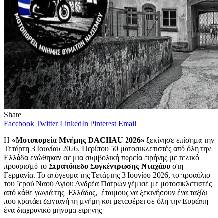
Share
Facebook
Twitter
LinkedIn
Pinterest
Email
Η
«Μοτοπορεία Μνήμης DACHAU 2026»
ξεκίνησε επίσημα την
Τετάρτη 3 Ιουνίου 2026. Περίπου 50 μοτοσικλετιστές από όλη την
Ελλάδα ενώθηκαν σε μια συμβολική πορεία ειρήνης με τελικό
προορισμό το
Στρατόπεδο Συγκέντρωσης Νταχάου
στη
Γερμανία. Το απόγευμα της Τετάρτης 3 Ιουνίου 2026, το προαύλιο
του Ιερού Ναού Αγίου Ανδρέα Πατρών γέμισε με μοτοσικλετιστές
από κάθε γωνιά της Ελλάδας, έτοιμους να ξεκινήσουν ένα ταξίδι
που κρατάει ζωντανή τη μνήμη και μεταφέρει σε όλη την Ευρώπη
ένα διαχρονικό μήνυμα ειρήνης