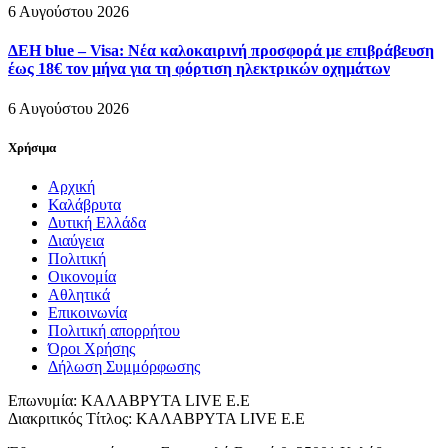
6 Αυγούστου 2026
ΔΕΗ blue – Visa: Νέα καλοκαιρινή προσφορά με επιβράβευση
έως 18€ τον μήνα για τη φόρτιση ηλεκτρικών οχημάτων
6 Αυγούστου 2026
Χρήσιμα
Αρχική
Καλάβρυτα
Δυτική Ελλάδα
Διαύγεια
Πολιτική
Οικονομία
Αθλητικά
Επικοινωνία
Πολιτική απορρήτου
Όροι Χρήσης
Δήλωση Συμμόρφωσης
Επωνυμία: ΚΑΛΑΒΡΥΤΑ LIVE Ε.Ε
Διακριτικός Τίτλος: ΚΑΛΑΒΡΥΤΑ LIVE E.E