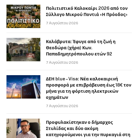
Πολιτιστικό Καλοκαίρι 2026 από τον
Σύλλογο Μικρού Ποντιά «Η Πρόοδος»
7 Αυγούστου 2026
Καλάβρυτα: Έφυγε από τη ζωή η
Θεοδώρα (χήρα) Κων.
Παπαδημητρόπουλου ετών 92
7 Αυγούστου 2026
ΔΕΗ blue – Visa: Νέα καλοκαιρινή
προσφορά με επιβράβευση έως 18€ τον
μήνα για τη φόρτιση ηλεκτρικών
οχημάτων
7 Αυγούστου 2026
Προφυλακίστηκαν ο δήμαρχος
Στυλίδας και δύο ακόμη
κατηγορούμενοι για την πυρκαγιά στη