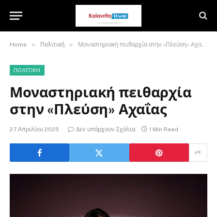
»
»
Home
Πολιτική
Μοναστηριακή πειθαρχία στην «Πλεύση» Αχαΐας
ΠΟΛΙΤΙΚΉ
Μοναστηριακή πειθαρχία
στην «Πλεύση» Αχαΐας
27 Απριλίου 2025
Δεν υπάρχουν Σχόλια
1 Min Read