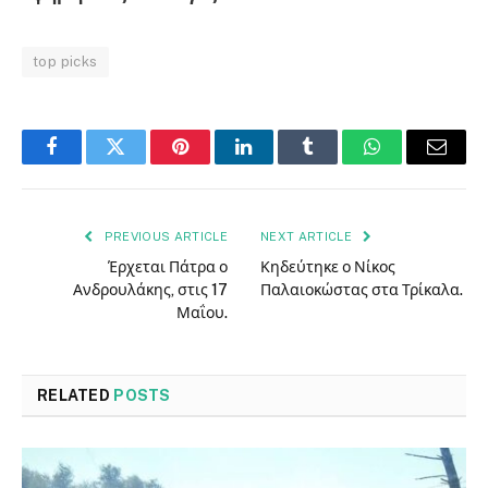
top picks
Facebook
Twitter
Pinterest
LinkedIn
Tumblr
WhatsApp
Email
PREVIOUS ARTICLE
NEXT ARTICLE
Έρχεται Πάτρα ο
Κηδεύτηκε ο Νίκος
Ανδρουλάκης, στις 17
Παλαιοκώστας στα Τρίκαλα.
Μαΐου.
RELATED
POSTS