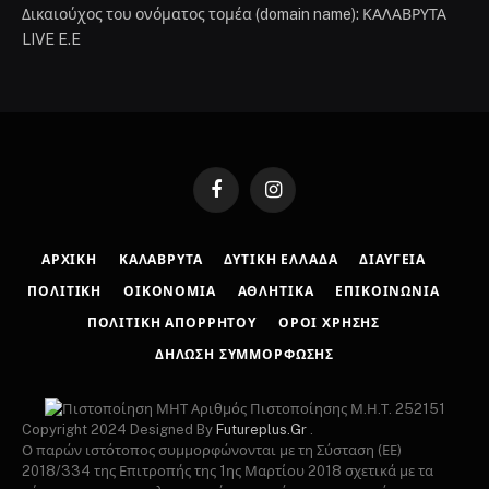
Δικαιούχος του ονόματος τομέα (domain name): ΚΑΛΑΒΡΥΤΑ
LIVE E.E
Facebook
Instagram
ΑΡΧΙΚΉ
ΚΑΛΆΒΡΥΤΑ
ΔΥΤΙΚΉ ΕΛΛΆΔΑ
ΔΙΑΎΓΕΙΑ
ΠΟΛΙΤΙΚΉ
ΟΙΚΟΝΟΜΊΑ
ΑΘΛΗΤΙΚΆ
ΕΠΙΚΟΙΝΩΝΊΑ
ΠΟΛΙΤΙΚΉ ΑΠΟΡΡΉΤΟΥ
ΌΡΟΙ ΧΡΉΣΗΣ
ΔΉΛΩΣΗ ΣΥΜΜΌΡΦΩΣΗΣ
Αριθμός Πιστοποίησης Μ.Η.Τ. 252151
Copyright 2024 Designed By
Futureplus.Gr
.
Ο παρών ιστότοπος συμμορφώνονται με τη Σύσταση (ΕΕ)
2018/334 της Επιτροπής της 1ης Μαρτίου 2018 σχετικά με τα