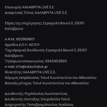
Επωνυμία: ΚΑΛΑΒΡΥΤΑ LIVE Ε.Ε
Διακριτικός Τίτλος: ΚΑΛΑΒΡΥΤΑ LIVE E.E
Έδρας της επιχείρησης: Στρογγυλό Βουνό 0, 25001
Καλάβρυτα
Α.Φ.Μ.: 802989801
Αρμόδια Δ.Ο.Υ.: ΑΙΓΙΟΥ
Tαχυδρομική διεύθυνση: Στρογγυλό Βουνό 0, 25001
Καλάβρυτα
Tηλέφωνο επικοινωνίας: 6945953993
e-mail: info@kalavritalive.gr
Iδιοκτήτης: ΚΑΛΑΒΡΥΤΑ LIVE E.E.
Νόμιμος εκπρόσωπος: Τσενέ Κωνσταντίνα του Αθανασίου
Βασικός μέτοχος: Τσενέ Κωνσταντίνα του Αθανασίου
Διευθυντής: Ρηγόπουλος Κωνσταντίνος
Διευθυντής σύνταξης: Σπυριδούλα Τσενέ
Διαχειριστής: Παπαβραμόπουλος Νικόλαος