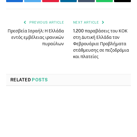
Facebook
Twitter
Pinterest
LinkedIn
Tumblr
WhatsApp
Email
PREVIOUS ARTICLE
NEXT ARTICLE
Πρεσβεία Ισραήλ: Η Ελλάδα
1.200 παραβάσεις του ΚΟΚ
εντός εμβέλειας ιρανικών
στη Δυτική Ελλάδα τον
πυραύλων
Φεβρουάριο: Προβλήματα
στάθμευσης σε πεζοδρόμια
και πλατείες
RELATED
POSTS