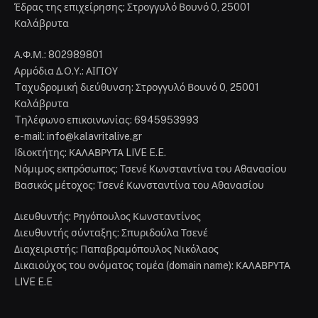
Έδρας της επιχείρησης: Στρογγυλό Βουνό 0, 25001
Καλάβρυτα
Α.Φ.Μ.: 802989801
Αρμόδια Δ.Ο.Υ.: ΑΙΓΙΟΥ
Tαχυδρομική διεύθυνση: Στρογγυλό Βουνό 0, 25001
Καλάβρυτα
Tηλέφωνο επικοινωνίας: 6945953993
e-mail: info@kalavritalive.gr
Iδιοκτήτης: ΚΑΛΑΒΡΥΤΑ LIVE E.E.
Νόμιμος εκπρόσωπος: Τσενέ Κωνσταντίνα του Αθανασίου
Βασικός μέτοχος: Τσενέ Κωνσταντίνα του Αθανασίου
Διευθυντής: Ρηγόπουλος Κωνσταντίνος
Διευθυντής σύνταξης: Σπυριδούλα Τσενέ
Διαχειριστής: Παπαβραμόπουλος Νικόλαος
Δικαιούχος του ονόματος τομέα (domain name): ΚΑΛΑΒΡΥΤΑ
LIVE E.E