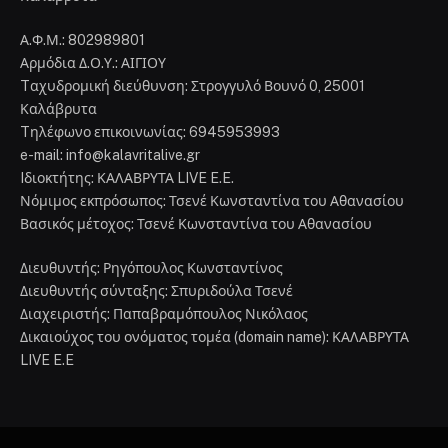
Α.Φ.Μ.: 802989801
Αρμόδια Δ.Ο.Υ.: ΑΙΓΙΟΥ
Tαχυδρομική διεύθυνση: Στρογγυλό Βουνό 0, 25001
Καλάβρυτα
Tηλέφωνο επικοινωνίας: 6945953993
e-mail: info@kalavritalive.gr
Iδιοκτήτης: ΚΑΛΑΒΡΥΤΑ LIVE E.E.
Νόμιμος εκπρόσωπος: Τσενέ Κωνσταντίνα του Αθανασίου
Βασικός μέτοχος: Τσενέ Κωνσταντίνα του Αθανασίου
Διευθυντής: Ρηγόπουλος Κωνσταντίνος
Διευθυντής σύνταξης: Σπυριδούλα Τσενέ
Διαχειριστής: Παπαβραμόπουλος Νικόλαος
Δικαιούχος του ονόματος τομέα (domain name): ΚΑΛΑΒΡΥΤΑ
LIVE E.E