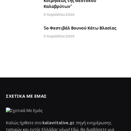
Κοιμήσεως της Θεοτόκου
Καλαβρύτων”
5 Αυγούστου 2026
5ο Φεστιβάλ Βουνού Κάτω Βλασίας
5 Αυγούστου 2026
ΣΧΕΤΙΚΆ ΜΕ ΕΜΆΣ
Καλώς ήρθατε στο
kalavritalive.gr
, πηγή ενημέρωσης
τοπικών και εντός Ελλάδας νέων! Εδώ, θα διαβάσετε μια