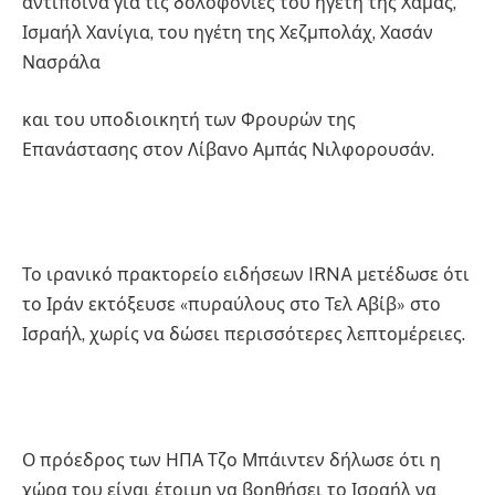
αντίποινα για τις δολοφονίες του ηγέτη της Χαμάς,
Ισμαήλ Χανίγια, του ηγέτη της Χεζμπολάχ, Χασάν
Νασράλα
και του υποδιοικητή των Φρουρών της
Επανάστασης στον Λίβανο Αμπάς Νιλφορουσάν.
Το ιρανικό πρακτορείο ειδήσεων IRNA μετέδωσε ότι
το Ιράν εκτόξευσε «πυραύλους στο Τελ Αβίβ» στο
Ισραήλ, χωρίς να δώσει περισσότερες λεπτομέρειες.
Ο πρόεδρος των ΗΠΑ Τζο Μπάιντεν δήλωσε ότι η
χώρα του είναι έτοιμη να βοηθήσει το Ισραήλ να