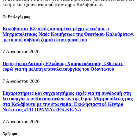
κόσμο και έχουν αναφορά στον δήμο Καλαβρύτων.
Οι Επιλογές μας
Καλάβρυτα: Κλειστός παραμένει μέχρι νεωτέρας ο
Μητροπολιτικός Ναός Κοιμήσεως της Θεοτόκου Καλαβρύτων,
μετά από σοβαρή ζημιά στην οροφή του
7 Αυγούστου 2026
Περιφέρεια Δυτικής Ελλάδας: Χρηματοδότηση 1,86 εκατ.
ευρώ για τη μελέτη επαναλειτουργίας του Οδοντωτού
7 Αυγούστου 2026
Ευχαριστήριες και συγχαρητήριες ευχές για τη συνδρομή στη
λειτουργία των Κατασκηνώσεων της Ιεράς Μητροπόλεώς μας
στα Καλάβρυτα με την επωνυμία: Εκκλησιαστικό Κέντρο
Νεότητας «ΤΟ ΟΡΑΜΑ» (ΕΚ.ΚΕ.Ν.)
7 Αυγούστου 2026
Χρήσιμα