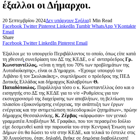
έξαλλοι οι Δήμαρχοι.
20 Σεπτεμβρίου 2024
Δεν υπάρχουν Σχόλια
1 Min Read
Facebook
Twitter
Pinterest
LinkedIn
Tumblr
WhatsApp
VKontakte
Email
Share
Facebook
Twitter
LinkedIn
Pinterest
Email
Έξαλλοι με το υπουργείο Περιβάλλοντος το οποίο, όπως είπε κατά
τη χθεσινή
συνεδρίαση του ΔΣ της ΚΕΔΕ, ο α΄ αντιπρόεδρος
Γρ.
Κωνσταντέλλος,
«είναι η πηγή του 70% των προβλημάτων της
Αυτοδιοίκησης», είναι οι Δ’ημαρχοι. «Έχουμε υπουργό τον
Λιβάνιο ή τον Σκυλακάκη;», συμπλήρωσε ο πρόεδρος της ΠΕΔ
Δυτικής Ελλάδας και δήμαρχος Καλαβρύτων
Θ.
Παπαδόπουλος.
Παράλληλα τόσο ο κ. Κωνσταντέλλος όσο και ο
εισηγητής στο ΔΣ της ΚΕΔΕ για το ν/σ «Ρυθμίσεις για τον
εκσυγχρονισμό της διαχείρισης των αποβλήτων, τη βελτίωση του
πλαισίου εξοικονόμησης ενέργειας, την ανάπτυξη των έργων
ενέργειας και την αντιμετώπιση πολεοδομικών ζητημάτων», πρώην
δήμαρχος Θεσσαλονίκης,
Κ. Ζέρβας
«κάρφωσαν» τον γενικό
γραμματέα Αποβλήτων Μ. Γραφάκο, που τον περασμένο Ιούλιο
είχε δεσμευθεί κατά την παρουσία του στην Κεντρική Ένωση των
Δήμων ότι θα δώσει το ν/σ στην ΚΕΔΕ, και τελικά το έστειλε στις
30 Αυγούστου, όταν, δηλαδή, βγήκε σε δημόσια διαβούλευση!