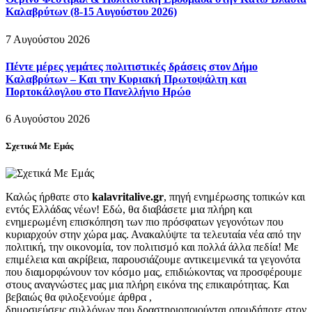
Καλαβρύτων (8-15 Αυγούστου 2026)
7 Αυγούστου 2026
Πέντε μέρες γεμάτες πολιτιστικές δράσεις στον Δήμο
Καλαβρύτων – Και την Κυριακή Πρωτοψάλτη και
Πορτοκάλογλου στο Πανελλήνιο Ηρώο
6 Αυγούστου 2026
Σχετικά Με Εμάς
Καλώς ήρθατε στο
kalavritalive.gr
, πηγή ενημέρωσης τοπικών και
εντός Ελλάδας νέων! Εδώ, θα διαβάσετε μια πλήρη και
ενημερωμένη επισκόπηση των πιο πρόσφατων γεγονότων που
κυριαρχούν στην χώρα μας. Ανακαλύψτε τα τελευταία νέα από την
πολιτική, την οικονομία, τον πολιτισμό και πολλά άλλα πεδία! Με
επιμέλεια και ακρίβεια, παρουσιάζουμε αντικειμενικά τα γεγονότα
που διαμορφώνουν τον κόσμο μας, επιδιώκοντας να προσφέρουμε
στους αναγνώστες μας μια πλήρη εικόνα της επικαιρότητας. Και
βεβαιώς θα φιλοξενούμε άρθρα ,
δημοσιεύσεις συλλόγων που δραστηριοποιούνται οπουδήποτε στον