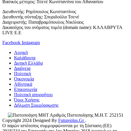
Βασικός μέτοχος: Τσενέ Κωνσταντίνα του Αθανασίου
Διευθυντής: Ρηγόπουλος Κωνσταντίνος
Διευθυντής σύνταξης: Σπυριδούλα Τσενέ
Διαχειριστής: Παπαβραμόπουλος Νικόλαος
Δικαιούχος του ονόματος τομέα (domain name): ΚΑΛΑΒΡΥΤΑ
LIVE E.E
Facebook
Instagram
Αρχική
Καλάβρυτα
Δυτική Ελλάδα
Διαύγεια
Πολιτική
Οικονομία
Αθλητικά
Επικοινωνία
Πολιτική απορρήτου
Όροι Χρήσης
Δήλωση Συμμόρφωσης
Αριθμός Πιστοποίησης Μ.Η.Τ. 252151
Copyright 2024 Designed By
Futureplus.Gr
.
Ο παρών ιστότοπος συμμορφώνονται με τη Σύσταση (ΕΕ)
2018/334 της Επιτροπής της 1ης Μαρτίου 2018 σχετικά με τα