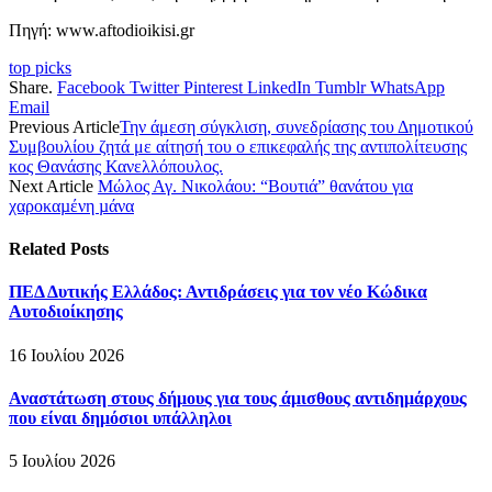
Πηγή: www.aftodioikisi.gr
top picks
Share.
Facebook
Twitter
Pinterest
LinkedIn
Tumblr
WhatsApp
Email
Previous Article
Την άμεση σύγκλιση, συνεδρίασης του Δημοτικού
Συμβουλίου ζητά με αίτησή του ο επικεφαλής της αντιπολίτευσης
κος Θανάσης Κανελλόπουλος.
Next Article
Μώλος Αγ. Νικολάου: “Βουτιά” θανάτου για
χαροκαµένη µάνα
Related
Posts
ΠΕΔ Δυτικής Ελλάδος: Αντιδράσεις για τον νέο Κώδικα
Αυτοδιοίκησης
16 Ιουλίου 2026
Αναστάτωση στους δήμους για τους άμισθους αντιδημάρχους
που είναι δημόσιοι υπάλληλοι
5 Ιουλίου 2026