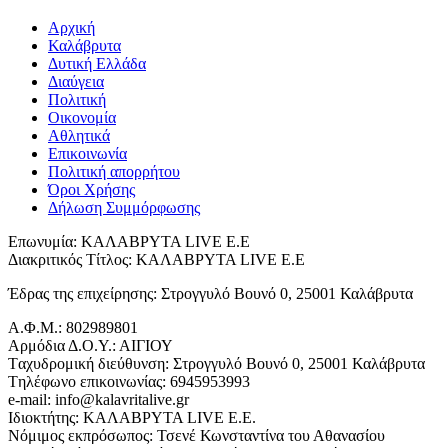
Αρχική
Καλάβρυτα
Δυτική Ελλάδα
Διαύγεια
Πολιτική
Οικονομία
Αθλητικά
Επικοινωνία
Πολιτική απορρήτου
Όροι Χρήσης
Δήλωση Συμμόρφωσης
Επωνυμία: ΚΑΛΑΒΡΥΤΑ LIVE Ε.Ε
Διακριτικός Τίτλος: ΚΑΛΑΒΡΥΤΑ LIVE E.E
Έδρας της επιχείρησης: Στρογγυλό Βουνό 0, 25001 Καλάβρυτα
Α.Φ.Μ.: 802989801
Αρμόδια Δ.Ο.Υ.: ΑΙΓΙΟΥ
Tαχυδρομική διεύθυνση: Στρογγυλό Βουνό 0, 25001 Καλάβρυτα
Tηλέφωνο επικοινωνίας: 6945953993
e-mail: info@kalavritalive.gr
Iδιοκτήτης: ΚΑΛΑΒΡΥΤΑ LIVE E.E.
Νόμιμος εκπρόσωπος: Τσενέ Κωνσταντίνα του Αθανασίου