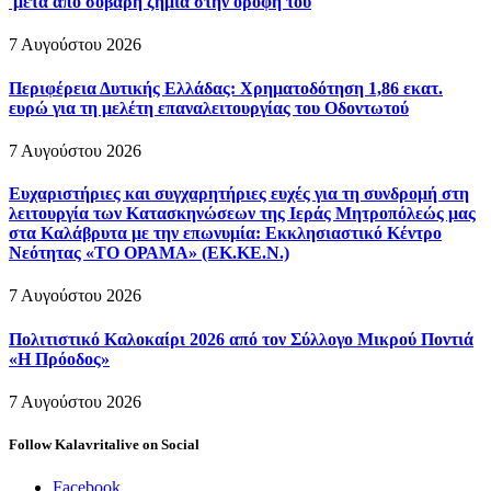
μετά από σοβαρή ζημιά στην οροφή του
7 Αυγούστου 2026
Περιφέρεια Δυτικής Ελλάδας: Χρηματοδότηση 1,86 εκατ.
ευρώ για τη μελέτη επαναλειτουργίας του Οδοντωτού
7 Αυγούστου 2026
Ευχαριστήριες και συγχαρητήριες ευχές για τη συνδρομή στη
λειτουργία των Κατασκηνώσεων της Ιεράς Μητροπόλεώς μας
στα Καλάβρυτα με την επωνυμία: Εκκλησιαστικό Κέντρο
Νεότητας «ΤΟ ΟΡΑΜΑ» (ΕΚ.ΚΕ.Ν.)
7 Αυγούστου 2026
Πολιτιστικό Καλοκαίρι 2026 από τον Σύλλογο Μικρού Ποντιά
«Η Πρόοδος»
7 Αυγούστου 2026
Follow Kalavritalive on Social
Facebook