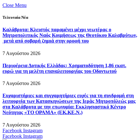
Close Menu
Τελευταία Νέα
Καλάβρυτα: Κλειστός παραμένει μέχρι νεωτέρας ο
Μητροπολιτικός Ναός Κοιμήσεως της Θεοτόκου Καλαβρύτων,
μετά από σοβαρή ζημιά στην οροφή του
7 Αυγούστου 2026
Περιφέρεια Δυτικής Ελλάδας: Χρηματοδότηση 1,86 εκατ.
ευρώ για τη μελέτη επαναλειτουργίας του Οδοντωτού
7 Αυγούστου 2026
Ευχαριστήριες και συγχαρητήριες ευχές για τη συνδρομή στη
λειτουργία των Κατασκηνώσεων της Ιεράς Μητροπόλεώς μας
στα Καλάβρυτα με την επωνυμία: Εκκλησιαστικό Κέντρο
Νεότητας «ΤΟ ΟΡΑΜΑ» (ΕΚ.ΚΕ.Ν.)
7 Αυγούστου 2026
Facebook
Instagram
Facebook
Instagram