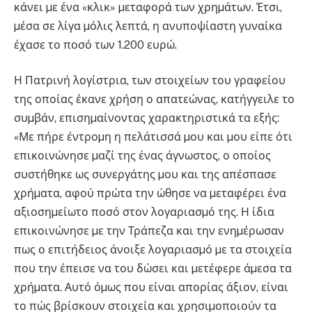
κάνει µε ένα «κλικ» µεταφορά των χρηµάτων. Έτσι,
µέσα σε λίγα µόλις λεπτά, η ανυποψίαστη γυναίκα
έχασε το ποσό των 1.200 ευρώ.
Η Πατρινή λογίστρια, των στοιχείων του γραφείου
της οποίας έκανε χρήση ο απατεώνας, κατήγγειλε το
συµβάν, επισηµαίνοντας χαρακτηριστικά τα εξής:
«Με πήρε έντροµη η πελάτισσά µου και µου είπε ότι
επικοινώνησε µαζί της ένας άγνωστος, ο οποίος
συστήθηκε ως συνεργάτης µου και της απέσπασε
χρήµατα, αφού πρώτα την ώθησε να µεταφέρει ένα
αξιοσηµείωτο ποσό στον λογαριασµό της. Η ίδια
επικοινώνησε µε την Τράπεζα και την ενηµέρωσαν
πως ο επιτήδειος άνοιξε λογαριασµό µε τα στοιχεία
που την έπεισε να του δώσει και µετέφερε άµεσα τα
χρήµατα. Αυτό όµως που είναι απορίας άξιον, είναι
το πώς βρίσκουν στοιχεία και χρησιµοποιούν τα