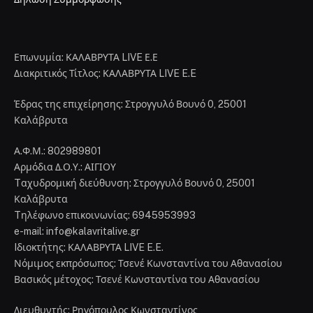
Επωνυμία: ΚΑΛΑΒΡΥΤΑ LIVE Ε.Ε
Διακριτικός Τίτλος: ΚΑΛΑΒΡΥΤΑ LIVE E.E
Έδρας της επιχείρησης: Στρογγυλό Βουνό 0, 25001
Καλάβρυτα
Α.Φ.Μ.: 802989801
Αρμόδια Δ.Ο.Υ.: ΑΙΓΙΟΥ
Tαχυδρομική διεύθυνση: Στρογγυλό Βουνό 0, 25001
Καλάβρυτα
Tηλέφωνο επικοινωνίας: 6945953993
e-mail: info@kalavritalive.gr
Iδιοκτήτης: ΚΑΛΑΒΡΥΤΑ LIVE E.E.
Νόμιμος εκπρόσωπος: Τσενέ Κωνσταντίνα του Αθανασίου
Βασικός μέτοχος: Τσενέ Κωνσταντίνα του Αθανασίου
Διευθυντής: Ρηγόπουλος Κωνσταντίνος