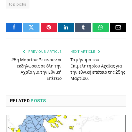
top picks
Facebook
Twitter
Pinterest
LinkedIn
Tumblr
WhatsApp
Email
PREVIOUS ARTICLE
NEXT ARTICLE
25η Μαρτίου: Ξεκινούν οι
Το μήνυμα του
εκδηλώσεις σε όλη την
Επιμελητηρίου Αχαΐας για
Αχαΐα για την Εθνική
την εθνική επέτειο της 25ης
Επέτειο
Μαρτίου.
RELATED
POSTS