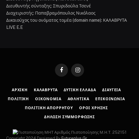
Διευθυντής σύνταξης: Σπυριδούλα Τσενέ
Διαχειριστής: Παπαβραμόπουλος Νικόλαος
Δικαιούχος του ονόματος τομέα (domain name): ΚΑΛΑΒΡΥΤΑ
LIVE E.E
Facebook
Instagram
ΑΡΧΙΚΉ
ΚΑΛΆΒΡΥΤΑ
ΔΥΤΙΚΉ ΕΛΛΆΔΑ
ΔΙΑΎΓΕΙΑ
ΠΟΛΙΤΙΚΉ
ΟΙΚΟΝΟΜΊΑ
ΑΘΛΗΤΙΚΆ
ΕΠΙΚΟΙΝΩΝΊΑ
ΠΟΛΙΤΙΚΉ ΑΠΟΡΡΉΤΟΥ
ΌΡΟΙ ΧΡΉΣΗΣ
ΔΉΛΩΣΗ ΣΥΜΜΌΡΦΩΣΗΣ
Αριθμός Πιστοποίησης Μ.Η.Τ. 252151
Copyright 2024 Designed By
Futureplus.Gr
.