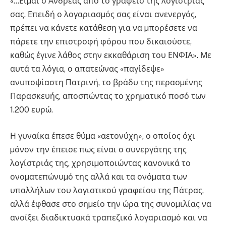
«…Είµαι ο Ανδρέας από το γραφείο της λογίστριάς
σας. Επειδή ο λογαριασµός σας είναι ανενεργός,
πρέπει να κάνετε κατάθεση για να µπορέσετε να
πάρετε την επιστροφή φόρου που δικαιούστε,
καθώς έγινε λάθος στην εκκαθάριση του ΕΝΦΙΑ». Με
αυτά τα λόγια, ο απατεώνας «παγίδεψε»
ανυποψίαστη Πατρινή, το βράδυ της περασµένης
Παρασκευής, αποσπώντας το χρηµατικό ποσό των
1.200 ευρώ.
Η γυναίκα έπεσε θύµα «αετονύχη», ο οποίος όχι
µόνον την έπεισε πως είναι ο συνεργάτης της
λογίστριάς της, χρησιµοποιώντας κανονικά το
ονοµατεπώνυµό της αλλά και τα ονόµατα των
υπαλλήλων του λογιστικού γραφείου της Πάτρας,
αλλά έφθασε στο σηµείο την ώρα της συνοµιλίας να
ανοίξει διαδικτυακά τραπεζικό λογαριασµό και να