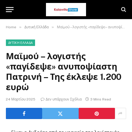
»
»
Home
Δυτική Ελλάδα
Μαϊµού – λογιστής «παγίδεψε» ανυποψίαστη Πατρινή – Της έκλεψε 1.200 ευρώ
ΔΥΤΙΚΉ ΕΛΛΆΔΑ
Μαϊµού – λογιστής
«παγίδεψε» ανυποψίαστη
Πατρινή – Της έκλεψε 1.200
ευρώ
24 Μαρτίου 2025
Δεν υπάρχουν Σχόλια
3 Mins Read