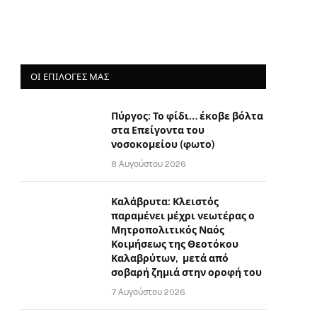
ΟΙ ΕΠΙΛΟΓΈΣ ΜΑΣ
Πύργος: Το φίδι… έκοβε βόλτα
στα Επείγοντα του
νοσοκομείου (φωτο)
8 Αυγούστου 2026
Καλάβρυτα: Κλειστός
παραμένει μέχρι νεωτέρας ο
Μητροπολιτικός Ναός
Κοιμήσεως της Θεοτόκου
Καλαβρύτων, μετά από
σοβαρή ζημιά στην οροφή του
7 Αυγούστου 2026