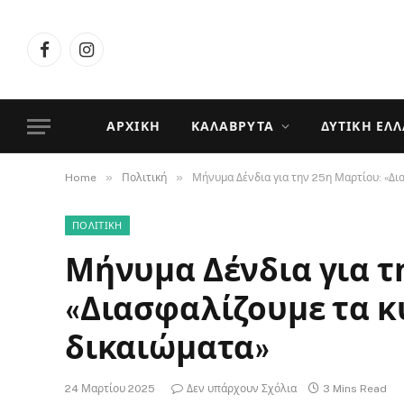
Facebook
Instagram
ΑΡΧΙΚΉ
ΚΑΛΆΒΡΥΤΑ
ΔΥΤΙΚΉ ΕΛ
»
»
Home
Πολιτική
Μήνυμα Δένδια για την 25η Μαρτίου: «Δι
ΠΟΛΙΤΙΚΉ
Μήνυμα Δένδια για τ
«Διασφαλίζουμε τα κ
δικαιώματα»
24 Μαρτίου 2025
Δεν υπάρχουν Σχόλια
3 Mins Read