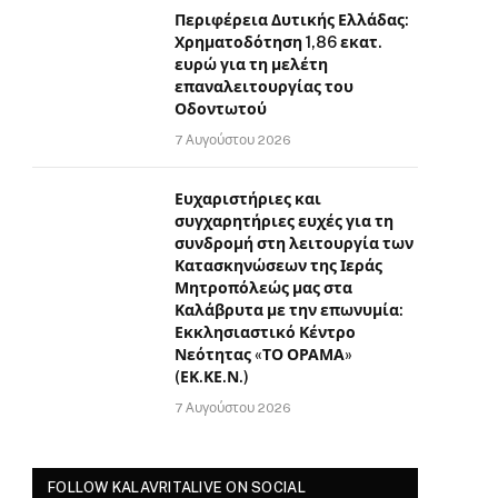
Περιφέρεια Δυτικής Ελλάδας:
Χρηματοδότηση 1,86 εκατ.
ευρώ για τη μελέτη
επαναλειτουργίας του
Οδοντωτού
7 Αυγούστου 2026
Ευχαριστήριες και
συγχαρητήριες ευχές για τη
συνδρομή στη λειτουργία των
Κατασκηνώσεων της Ιεράς
Μητροπόλεώς μας στα
Καλάβρυτα με την επωνυμία:
Εκκλησιαστικό Κέντρο
Νεότητας «ΤΟ ΟΡΑΜΑ»
(ΕΚ.ΚΕ.Ν.)
7 Αυγούστου 2026
FOLLOW KALAVRITALIVE ON SOCIAL