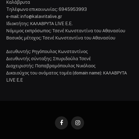
Καλάβρυτα
Tηλέφωνο επικοινωνίας: 6945953993
e-mail: info@kalavritalive.gr
Iδιοκτήτης: ΚΑΛΑΒΡΥΤΑ LIVE E.E.
Νόμιμος εκπρόσωπος: Τσενέ Κωνσταντίνα του Αθανασίου
Βασικός μέτοχος: Τσενέ Κωνσταντίνα του Αθανασίου
Διευθυντής: Ρηγόπουλος Κωνσταντίνος
Διευθυντής σύνταξης: Σπυριδούλα Τσενέ
Διαχειριστής: Παπαβραμόπουλος Νικόλαος
Δικαιούχος του ονόματος τομέα (domain name): ΚΑΛΑΒΡΥΤΑ
LIVE E.E
Facebook
Instagram