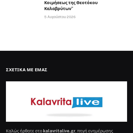
Κοιμήσεως της Θεοτόκου
Καλαβρύτων”
5 Αυγούστου 2026
ΣΧΕΤΙΚΆ ΜΕ ΕΜΆΣ
Καλώς ήρθατε στο
kalavritalive.gr
, πηγή ενημέρωσης