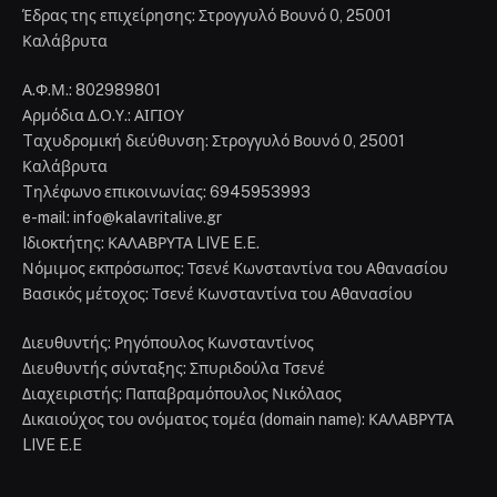
Έδρας της επιχείρησης: Στρογγυλό Βουνό 0, 25001
Καλάβρυτα
Α.Φ.Μ.: 802989801
Αρμόδια Δ.Ο.Υ.: ΑΙΓΙΟΥ
Tαχυδρομική διεύθυνση: Στρογγυλό Βουνό 0, 25001
Καλάβρυτα
Tηλέφωνο επικοινωνίας: 6945953993
e-mail: info@kalavritalive.gr
Iδιοκτήτης: ΚΑΛΑΒΡΥΤΑ LIVE E.E.
Νόμιμος εκπρόσωπος: Τσενέ Κωνσταντίνα του Αθανασίου
Βασικός μέτοχος: Τσενέ Κωνσταντίνα του Αθανασίου
Διευθυντής: Ρηγόπουλος Κωνσταντίνος
Διευθυντής σύνταξης: Σπυριδούλα Τσενέ
Διαχειριστής: Παπαβραμόπουλος Νικόλαος
Δικαιούχος του ονόματος τομέα (domain name): ΚΑΛΑΒΡΥΤΑ
LIVE E.E