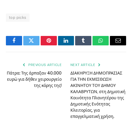
top picks
Facebook
Twitter
Pinterest
LinkedIn
Tumblr
WhatsApp
Email
PREVIOUS ARTICLE
NEXT ARTICLE
Πάτρα: Της άρπαξαν 40.000
ΔΙΑΚΗΡΥΞΗ ΔΗΜΟΠΡΑΣΙΑΣ
ευρώ για δήθεν χειρουργείο
ΓΙΑ ΤΗΝ ΕΚΜΙΣΘΩΣΗ
της κόρης της!
ΑΚΙΝΗΤΟΥ ΤΟΥ ΔΗΜΟΥ
ΚΑΛΑΒΡΥΤΩΝ, στη Δημοτική
Κοινότητα Πλανητέρου της
Δημοτικής Ενότητας
Κλειτορίας, για
επαγγελματική χρήση.