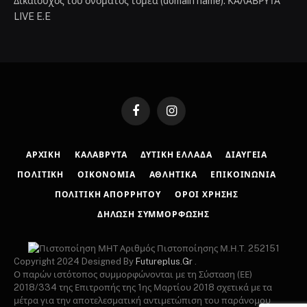
Δικαιούχος του ονόματος τομέα (domain name): ΚΑΛΑΒΡΥΤΑ
LIVE E.E
Facebook
Instagram
ΑΡΧΙΚΉ
ΚΑΛΆΒΡΥΤΑ
ΔΥΤΙΚΉ ΕΛΛΆΔΑ
ΔΙΑΎΓΕΙΑ
ΠΟΛΙΤΙΚΉ
ΟΙΚΟΝΟΜΊΑ
ΑΘΛΗΤΙΚΆ
ΕΠΙΚΟΙΝΩΝΊΑ
ΠΟΛΙΤΙΚΉ ΑΠΟΡΡΉΤΟΥ
ΌΡΟΙ ΧΡΉΣΗΣ
ΔΉΛΩΣΗ ΣΥΜΜΌΡΦΩΣΗΣ
Αριθμός Πιστοποίησης Μ.Η.Τ. 252151
Copyright 2024 Designed By
Futureplus.Gr
.
Ο παρών ιστότοπος συμμορφώνονται με τη Σύσταση (ΕΕ)
2018/334 της Επιτροπής της 1ης Μαρτίου 2018 σχετικά με τα
μέτρα για την αποτελεσματική αντιμετώπιση του παράνομου