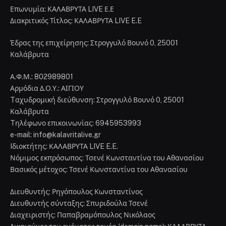
Επωνυμία: ΚΑΛΑΒΡΥΤΑ LIVE Ε.Ε
Διακριτικός Τίτλος: ΚΑΛΑΒΡΥΤΑ LIVE E.E
Έδρας της επιχείρησης: Στρογγυλό Βουνό 0, 25001
Καλάβρυτα
Α.Φ.Μ.: 802989801
Αρμόδια Δ.Ο.Υ.: ΑΙΓΙΟΥ
Tαχυδρομική διεύθυνση: Στρογγυλό Βουνό 0, 25001
Καλάβρυτα
Tηλέφωνο επικοινωνίας: 6945953993
e-mail: info@kalavritalive.gr
Iδιοκτήτης: ΚΑΛΑΒΡΥΤΑ LIVE E.E.
Νόμιμος εκπρόσωπος: Τσενέ Κωνσταντίνα του Αθανασίου
Βασικός μέτοχος: Τσενέ Κωνσταντίνα του Αθανασίου
Διευθυντής: Ρηγόπουλος Κωνσταντίνος
Διευθυντής σύνταξης: Σπυριδούλα Τσενέ
Διαχειριστής: Παπαβραμόπουλος Νικόλαος