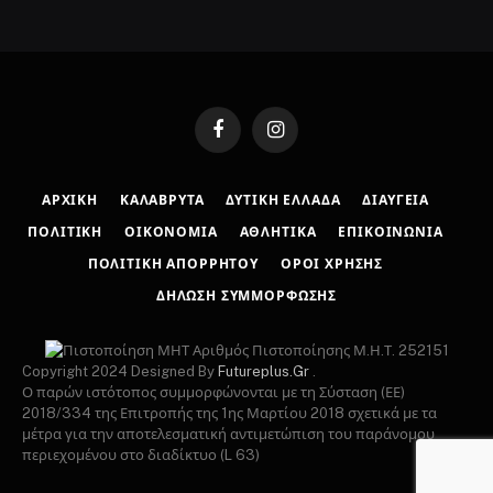
Facebook
Instagram
ΑΡΧΙΚΉ
ΚΑΛΆΒΡΥΤΑ
ΔΥΤΙΚΉ ΕΛΛΆΔΑ
ΔΙΑΎΓΕΙΑ
ΠΟΛΙΤΙΚΉ
ΟΙΚΟΝΟΜΊΑ
ΑΘΛΗΤΙΚΆ
ΕΠΙΚΟΙΝΩΝΊΑ
ΠΟΛΙΤΙΚΉ ΑΠΟΡΡΉΤΟΥ
ΌΡΟΙ ΧΡΉΣΗΣ
ΔΉΛΩΣΗ ΣΥΜΜΌΡΦΩΣΗΣ
Αριθμός Πιστοποίησης Μ.Η.Τ. 252151
Copyright 2024 Designed By
Futureplus.Gr
.
Ο παρών ιστότοπος συμμορφώνονται με τη Σύσταση (ΕΕ)
2018/334 της Επιτροπής της 1ης Μαρτίου 2018 σχετικά με τα
μέτρα για την αποτελεσματική αντιμετώπιση του παράνομου
περιεχομένου στο διαδίκτυο (L 63)