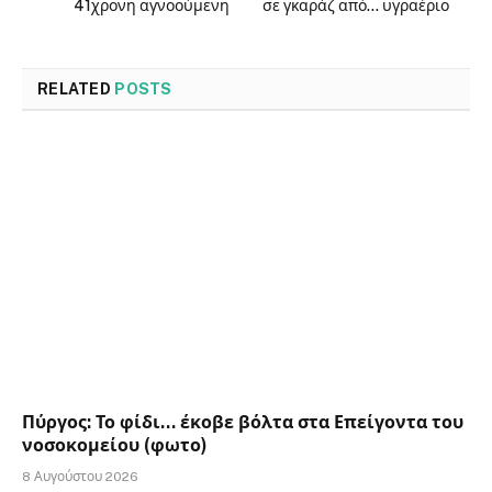
41χρονη αγνοούμενη
σε γκαράζ από… υγραέριο
RELATED
POSTS
Πύργος: Το φίδι… έκοβε βόλτα στα Επείγοντα του
νοσοκομείου (φωτο)
8 Αυγούστου 2026