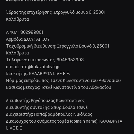
Έδρας της επιχείρησης: Στρογγυλό Βουνό 0, 25001
Καλάβρυτα
Α.Φ.Μ.: 802989801
Αρμόδια Δ.Ο.Υ.: ΑΙΓΙΟΥ
Tαχυδρομική διεύθυνση: Στρογγυλό Βουνό 0, 25001
Καλάβρυτα
Tηλέφωνο επικοινωνίας: 6945953993
e-mail: info@kalavritalive.gr
Iδιοκτήτης: ΚΑΛΑΒΡΥΤΑ LIVE E.E.
Νόμιμος εκπρόσωπος: Τσενέ Κωνσταντίνα του Αθανασίου
Βασικός μέτοχος: Τσενέ Κωνσταντίνα του Αθανασίου
Διευθυντής: Ρηγόπουλος Κωνσταντίνος
Διευθυντής σύνταξης: Σπυριδούλα Τσενέ
Διαχειριστής: Παπαβραμόπουλος Νικόλαος
Δικαιούχος του ονόματος τομέα (domain name): ΚΑΛΑΒΡΥΤΑ
LIVE E.E