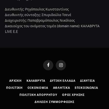
Διευθυντής: Ρηγόπουλος Κωνσταντίνος
Διευθυντής σύνταξης: Σπυριδούλα Τσενέ
Διαχειριστής: Παπαβραμόπουλος Νικόλαος
Δικαιούχος του ονόματος τομέα (domain name): ΚΑΛΑΒΡΥΤΑ
LIVE E.E
Facebook
Instagram
ΑΡΧΙΚΉ
ΚΑΛΆΒΡΥΤΑ
ΔΥΤΙΚΉ ΕΛΛΆΔΑ
ΔΙΑΎΓΕΙΑ
ΠΟΛΙΤΙΚΉ
ΟΙΚΟΝΟΜΊΑ
ΑΘΛΗΤΙΚΆ
ΕΠΙΚΟΙΝΩΝΊΑ
ΠΟΛΙΤΙΚΉ ΑΠΟΡΡΉΤΟΥ
ΌΡΟΙ ΧΡΉΣΗΣ
ΔΉΛΩΣΗ ΣΥΜΜΌΡΦΩΣΗΣ