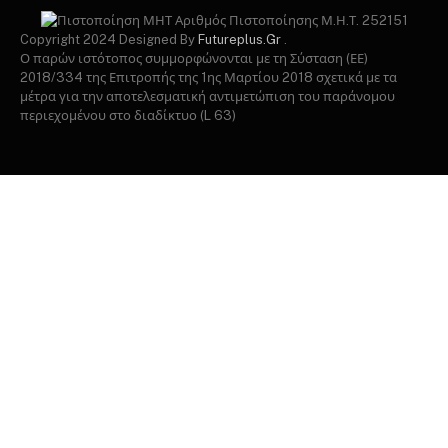
Αριθμός Πιστοποίησης Μ.Η.Τ. 252151
Copyright 2024 Designed By
Futureplus.Gr
.
Ο παρών ιστότοπος συμμορφώνονται με τη Σύσταση (ΕΕ)
2018/334 της Επιτροπής της 1ης Μαρτίου 2018 σχετικά με τα
μέτρα για την αποτελεσματική αντιμετώπιση του παράνομου
περιεχομένου στο διαδίκτυο (L 63)