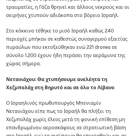
τραυματίες, η Γάζα θρηνεί και άλλους νεκρούς και οι
σειρήνες χτυπούν αδιάκοπα στο βόρειο Ισραήλ.
Στο κόκκινο τέθηκε το μισό Ισραήλ καθώς 240
περιοχές μπήκαν σε καθεστώς συναγερμού εξαιτίας
πυραύλων που εκτοξεύθηκαν ενώ 221 drones σε
σύνολο 1.200 έχουν ήδη περάσει την αεράμυνα της
χώρας σήμερα.
Νετανιάχου: Θα χτυπήσουμε ανελέητα τη
Χεζμπολάχ στη Βηρυτό και σε όλο το Λίβανο
Ο Ισραηλινός πρωθυπουργός Μπενιαμίν
Νετανιάχου είπε πως το Ισραήλ θα πλήξει τη
Χεζμπολάχ χωρίς έλεος μετά τη φονική επίθεση μη
επανδρωμένου αεροσκάφους σε στρατιωτική βάση
στο Ισραήλ, ενώ τα αντίποινα θα επεκταθούν και σε