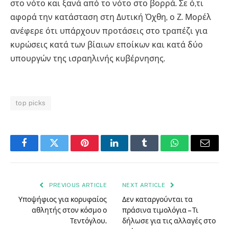
στο νότο και ξανά από το νότο στο βορρά. Σε ό,τι
αφορά την κατάσταση στη Δυτική Όχθη, ο Ζ. Μορέλ
ανέφερε ότι υπάρχουν προτάσεις στο τραπέζι για
κυρώσεις κατά των βίαιων εποίκων και κατά δύο
υπουργών της ισραηλινής κυβέρνησης.
top picks
Facebook
Twitter
Pinterest
LinkedIn
Tumblr
WhatsApp
Email
PREVIOUS ARTICLE
NEXT ARTICLE
Υποψήφιος για κορυφαίος
Δεν καταργούνται τα
αθλητής στον κόσμο ο
πράσινα τιμολόγια – Τι
Τεντόγλου.
δήλωσε για τις αλλαγές στο