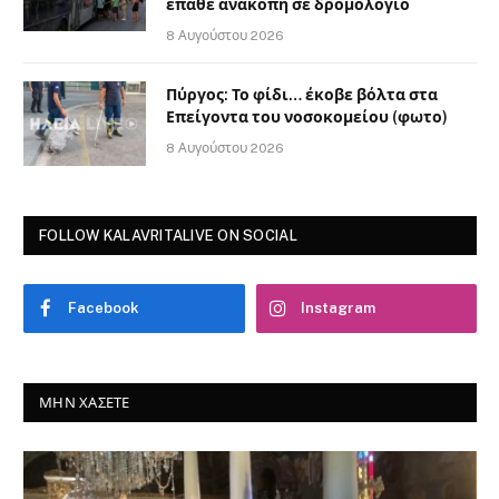
έπαθε ανακοπή σε δρομολόγιο
8 Αυγούστου 2026
Πύργος: Το φίδι… έκοβε βόλτα στα
Επείγοντα του νοσοκομείου (φωτο)
8 Αυγούστου 2026
FOLLOW KALAVRITALIVE ON SOCIAL
Facebook
Instagram
ΜΗΝ ΧΆΣΕΤΕ