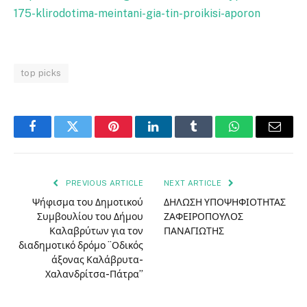
175-klirodotima-meintani-gia-tin-proikisi-aporon
top picks
Facebook
Twitter
Pinterest
LinkedIn
Tumblr
WhatsApp
Email
PREVIOUS ARTICLE
NEXT ARTICLE
Ψήφισμα του Δημοτικού
ΔΗΛΩΣΗ ΥΠΟΨΗΦΙΟΤΗΤΑΣ
Συμβουλίου του Δήμου
ΖΑΦΕΙΡΟΠΟΥΛΟΣ
Καλαβρύτων για τον
ΠΑΝΑΓΙΩΤΗΣ
διαδημοτικό δρόμο ¨Οδικός
άξονας Καλάβρυτα-
Χαλανδρίτσα-Πάτρα”