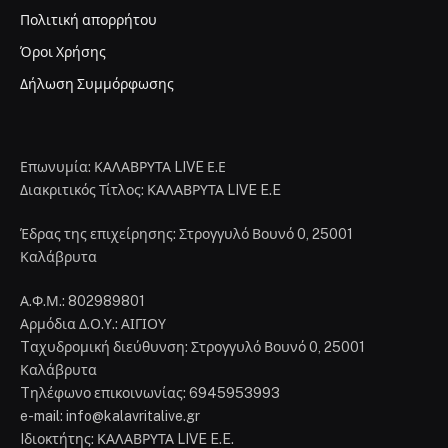
Πολιτική απορρήτου
Όροι Χρήσης
Δήλωση Συμμόρφωσης
Επωνυμία: ΚΑΛΑΒΡΥΤΑ LIVE Ε.Ε
Διακριτικός Τίτλος: ΚΑΛΑΒΡΥΤΑ LIVE E.E
Έδρας της επιχείρησης: Στρογγυλό Βουνό 0, 25001
Καλάβρυτα
Α.Φ.Μ.: 802989801
Αρμόδια Δ.Ο.Υ.: ΑΙΓΙΟΥ
Tαχυδρομική διεύθυνση: Στρογγυλό Βουνό 0, 25001
Καλάβρυτα
Tηλέφωνο επικοινωνίας: 6945953993
e-mail: info@kalavritalive.gr
Iδιοκτήτης: ΚΑΛΑΒΡΥΤΑ LIVE E.E.