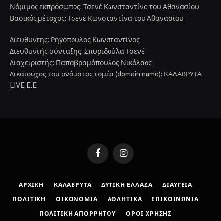
Νόμιμος εκπρόσωπος: Τσενέ Κωνσταντίνα του Αθανασίου
Βασικός μέτοχος: Τσενέ Κωνσταντίνα του Αθανασίου
Διευθυντής: Ρηγόπουλος Κωνσταντίνος
Διευθυντής σύνταξης: Σπυριδούλα Τσενέ
Διαχειριστής: Παπαβραμόπουλος Νικόλαος
Δικαιούχος του ονόματος τομέα (domain name): ΚΑΛΑΒΡΥΤΑ
LIVE E.E
Facebook
Instagram
ΑΡΧΙΚΉ
ΚΑΛΆΒΡΥΤΑ
ΔΥΤΙΚΉ ΕΛΛΆΔΑ
ΔΙΑΎΓΕΙΑ
ΠΟΛΙΤΙΚΉ
ΟΙΚΟΝΟΜΊΑ
ΑΘΛΗΤΙΚΆ
ΕΠΙΚΟΙΝΩΝΊΑ
ΠΟΛΙΤΙΚΉ ΑΠΟΡΡΉΤΟΥ
ΌΡΟΙ ΧΡΉΣΗΣ