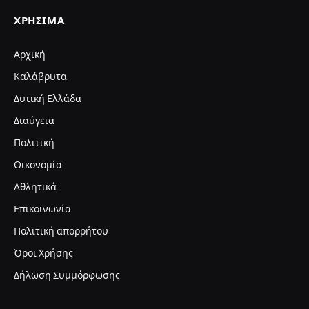
Δυτική Ελλάδα
Διαύγεια
Πολιτική
Οικονομία
Αθλητικά
Επικοινωνία
Πολιτική απορρήτου
Όροι Χρήσης
Δήλωση Συμμόρφωσης
Επωνυμία: ΚΑΛΑΒΡΥΤΑ LIVE Ε.Ε
Διακριτικός Τίτλος: ΚΑΛΑΒΡΥΤΑ LIVE E.E
Έδρας της επιχείρησης: Στρογγυλό Βουνό 0, 25001
Καλάβρυτα