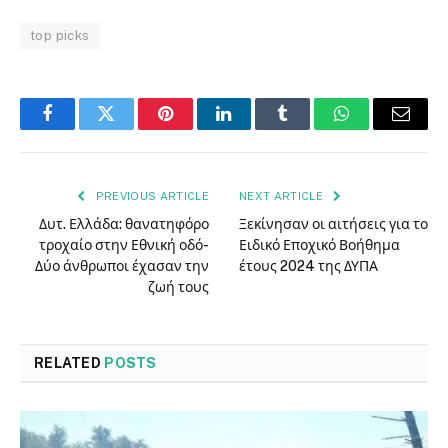
top picks
Facebook
Twitter
Pinterest
LinkedIn
Tumblr
WhatsApp
Email
PREVIOUS ARTICLE
NEXT ARTICLE
Δυτ. Ελλάδα: θανατηφόρο
Ξεκίνησαν οι αιτήσεις για το
τροχαίο στην Εθνική οδό-
Ειδικό Εποχικό Βοήθημα
Δύο άνθρωποι έχασαν την
έτους 2024 της ΔΥΠΑ
ζωή τους
RELATED
POSTS