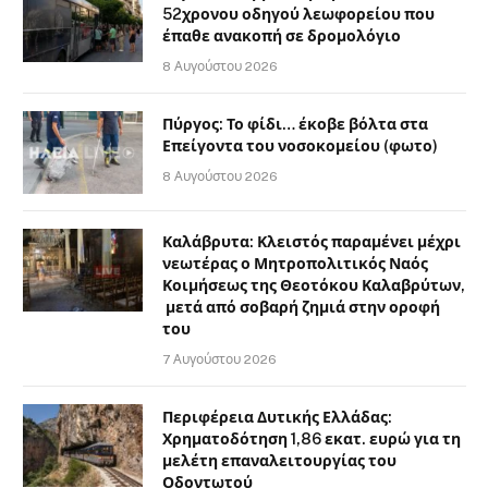
Επείγοντα του νοσοκομείου (φωτο)
8 Αυγούστου 2026
Καλάβρυτα: Κλειστός παραμένει μέχρι
νεωτέρας ο Μητροπολιτικός Ναός
Κοιμήσεως της Θεοτόκου Καλαβρύτων,
μετά από σοβαρή ζημιά στην οροφή
του
7 Αυγούστου 2026
Περιφέρεια Δυτικής Ελλάδας:
Χρηματοδότηση 1,86 εκατ. ευρώ για τη
μελέτη επαναλειτουργίας του
Οδοντωτού
7 Αυγούστου 2026
FOLLOW KALAVRITALIVE ON SOCIAL