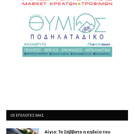
ΟΙ ΕΠΙΛΟΓΈΣ ΜΑΣ
Αίγιο: Το Σάββατο η κηδεία του
52χρονου οδηγού λεωφορείου που
έπαθε ανακοπή σε δρομολόγιο
8 Αυγούστου 2026
Πύργος: Το φίδι… έκοβε βόλτα στα