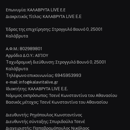
Α.Φ.Μ.: 802989801
Αρμόδια Δ.Ο.Υ.: ΑΙΓΙΟΥ
Tαχυδρομική διεύθυνση: Στρογγυλό Βουνό 0, 25001
Καλάβρυτα
Tηλέφωνο επικοινωνίας: 6945953993
e-mail: info@kalavritalive.gr
Iδιοκτήτης: ΚΑΛΑΒΡΥΤΑ LIVE E.E.
Νόμιμος εκπρόσωπος: Τσενέ Κωνσταντίνα του Αθανασίου
Βασικός μέτοχος: Τσενέ Κωνσταντίνα του Αθανασίου
Διευθυντής: Ρηγόπουλος Κωνσταντίνος
Διευθυντής σύνταξης: Σπυριδούλα Τσενέ
Διαχειριστής: Παπαβραμόπουλος Νικόλαος
Δικαιούχος του ονόματος τομέα (domain name): ΚΑΛΑΒΡΥΤΑ
LIVE E.E