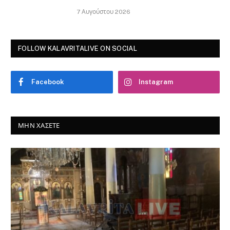
Facebook
Instagram
ΜΗΝ ΧΆΣΕΤΕ
ΕΚΚΛΗΣΙΑΣΤΙΚΑ
Καλάβρυτα: Κλειστός παραμένει μέχρι
νεωτέρας ο Μητροπολιτικός Ναός