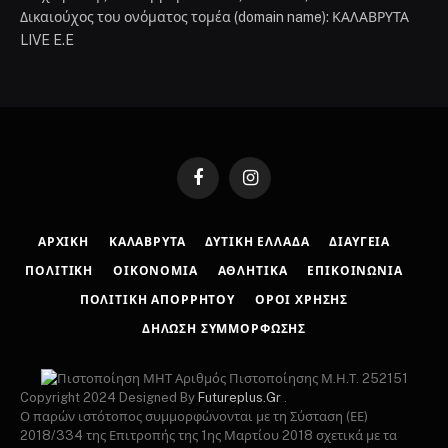
Facebook
Instagram
ΑΡΧΙΚΉ
ΚΑΛΆΒΡΥΤΑ
ΔΥΤΙΚΉ ΕΛΛΆΔΑ
ΔΙΑΎΓΕΙΑ
ΠΟΛΙΤΙΚΉ
ΟΙΚΟΝΟΜΊΑ
ΑΘΛΗΤΙΚΆ
ΕΠΙΚΟΙΝΩΝΊΑ
ΠΟΛΙΤΙΚΉ ΑΠΟΡΡΉΤΟΥ
ΌΡΟΙ ΧΡΉΣΗΣ
ΔΉΛΩΣΗ ΣΥΜΜΌΡΦΩΣΗΣ
Αριθμός Πιστοποίησης Μ.Η.Τ. 252151
Copyright 2024 Designed By
Futureplus.Gr
.
Ο παρών ιστότοπος συμμορφώνονται με τη Σύσταση (ΕΕ)
2018/334 της Επιτροπής της 1ης Μαρτίου 2018 σχετικά με τα
μέτρα για την αποτελεσματική αντιμετώπιση του παράνομου
περιεχομένου στο διαδίκτυο (L 63)