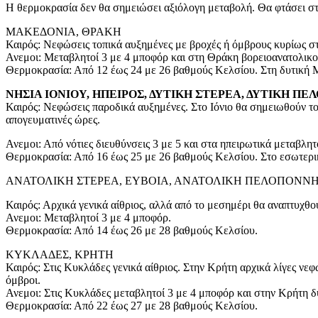
Η θερμοκρασία δεν θα σημειώσει αξιόλογη μεταβολή. Θα φτάσει στα 
ΜΑΚΕΔΟΝΙΑ, ΘΡΑΚΗ
Καιρός: Νεφώσεις τοπικά αυξημένες με βροχές ή όμβρους κυρίως σ
Ανεμοι: Μεταβλητοί 3 με 4 μποφόρ και στη Θράκη βορειοανατολικοί 
Θερμοκρασία: Από 12 έως 24 με 26 βαθμούς Κελσίου. Στη δυτική 
ΝΗΣΙΑ ΙΟΝΙΟΥ, ΗΠΕΙΡΟΣ, ΔΥΤΙΚΗ ΣΤΕΡΕΑ, ΔΥΤΙΚΗ Π
Καιρός: Νεφώσεις παροδικά αυξημένες. Στο Ιόνιο θα σημειωθούν τοπ
απογευματινές ώρες.
Ανεμοι: Από νότιες διευθύνσεις 3 με 5 και στα ηπειρωτικά μεταβλητ
Θερμοκρασία: Από 16 έως 25 με 26 βαθμούς Κελσίου. Στο εσωτερι
ΑΝΑΤΟΛΙΚΗ ΣΤΕΡΕΑ, ΕΥΒΟΙΑ, ΑΝΑΤΟΛΙΚΗ ΠΕΛΟΠΟΝΝ
Καιρός: Αρχικά γενικά αίθριος, αλλά από το μεσημέρι θα αναπτυχθο
Ανεμοι: Μεταβλητοί 3 με 4 μποφόρ.
Θερμοκρασία: Από 14 έως 26 με 28 βαθμούς Κελσίου.
ΚΥΚΛΑΔΕΣ, ΚΡΗΤΗ
Καιρός: Στις Κυκλάδες γενικά αίθριος. Στην Κρήτη αρχικά λίγες νεφ
όμβροι.
Ανεμοι: Στις Κυκλάδες μεταβλητοί 3 με 4 μποφόρ και στην Κρήτη δυτ
Θερμοκρασία: Από 22 έως 27 με 28 βαθμούς Κελσίου.