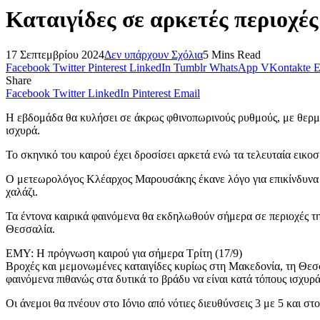
Καταιγίδες σε αρκετές περιοχέ
17 Σεπτεμβρίου 2024
Δεν υπάρχουν Σχόλια
5 Mins Read
Facebook
Twitter
Pinterest
LinkedIn
Tumblr
WhatsApp
VKontakte
E
Share
Facebook
Twitter
LinkedIn
Pinterest
Email
Η εβδομάδα θα κυλήσει σε άκρως φθινοπωρινούς ρυθμούς, με θερμοκρ
ισχυρά.
Το σκηνικό του καιρού έχει δροσίσει αρκετά ενώ τα τελευταία εικοσ
Ο μετεωρολόγος Κλέαρχος Μαρουσάκης έκανε λόγο για επικίνδυνα κα
χαλάζι.
Τα έντονα καιρικά φαινόμενα θα εκδηλωθούν σήμερα σε περιοχές της 
Θεσσαλία.
ΕΜΥ: Η πρόγνωση καιρού για σήμερα Τρίτη (17/9)
Βροχές και μεμονωμένες καταιγίδες κυρίως στη Μακεδονία, τη Θεσσ
φαινόμενα πιθανώς στα δυτικά το βράδυ να είναι κατά τόπους ισχυρά
Οι άνεμοι θα πνέουν στο Ιόνιο από νότιες διευθύνσεις 3 με 5 και στο