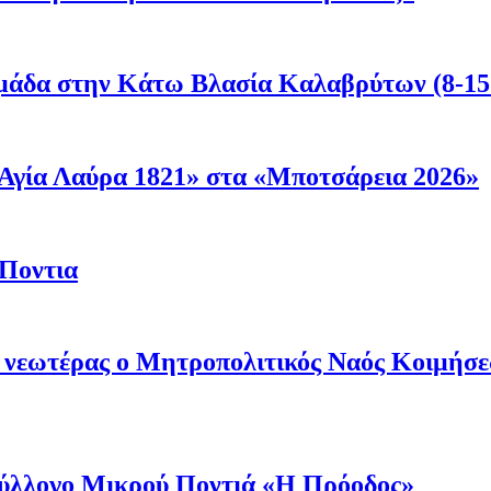
μάδα στην Κάτω Βλασία Καλαβρύτων (8-15
Αγία Λαύρα 1821» στα «Μποτσάρεια 2026»
 Ποντια
ι νεωτέρας ο Μητροπολιτικός Ναός Κοιμήσ
 Σύλλογο Μικρού Ποντιά «Η Πρόοδος»