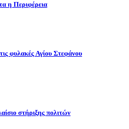
τα η Περιφέρεια
τις φυλακές Αγίου Στεφάνου
λαίσιο στήριξης πολιτών