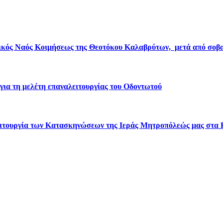
ικός Ναός Κοιμήσεως της Θεοτόκου Καλαβρύτων, μετά από σοβα
για τη μελέτη επαναλειτουργίας του Οδοντωτού
 λειτουργία των Κατασκηνώσεων της Ιεράς Μητροπόλεώς μας στα