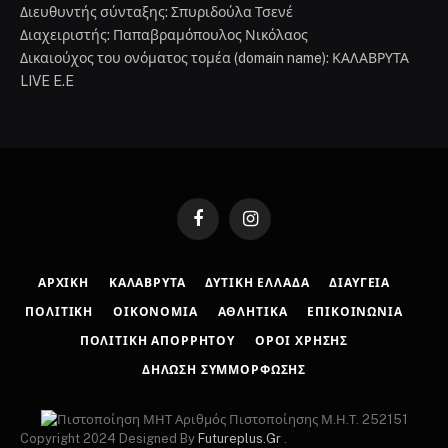
Διευθυντής σύνταξης: Σπυριδούλα Τσενέ
Διαχειριστής: Παπαβραμόπουλος Νικόλαος
Δικαιούχος του ονόματος τομέα (domain name): ΚΑΛΑΒΡΥΤΑ
LIVE E.E
Facebook
Instagram
ΑΡΧΙΚΉ
ΚΑΛΆΒΡΥΤΑ
ΔΥΤΙΚΉ ΕΛΛΆΔΑ
ΔΙΑΎΓΕΙΑ
ΠΟΛΙΤΙΚΉ
ΟΙΚΟΝΟΜΊΑ
ΑΘΛΗΤΙΚΆ
ΕΠΙΚΟΙΝΩΝΊΑ
ΠΟΛΙΤΙΚΉ ΑΠΟΡΡΉΤΟΥ
ΌΡΟΙ ΧΡΉΣΗΣ
ΔΉΛΩΣΗ ΣΥΜΜΌΡΦΩΣΗΣ
Αριθμός Πιστοποίησης Μ.Η.Τ. 252151
Copyright 2024 Designed By
Futureplus.Gr
.