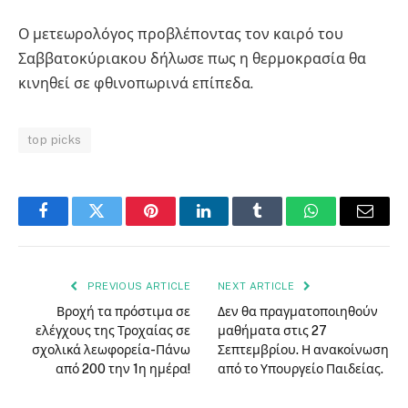
Ο μετεωρολόγος προβλέποντας τον καιρό του
Σαββατοκύριακου δήλωσε πως η θερμοκρασία θα
κινηθεί σε φθινοπωρινά επίπεδα.
top picks
Facebook
Twitter
Pinterest
LinkedIn
Tumblr
WhatsApp
Email
PREVIOUS ARTICLE
NEXT ARTICLE
Βροχή τα πρόστιμα σε
Δεν θα πραγματοποιηθούν
ελέγχους της Τροχαίας σε
μαθήματα στις 27
σχολικά λεωφορεία-Πάνω
Σεπτεμβρίου. Η ανακοίνωση
από 200 την 1η ημέρα!
από το Υπουργείο Παιδείας.