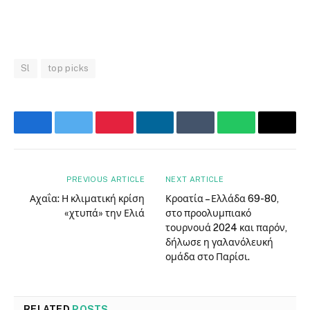
Sl
top picks
Facebook
Twitter
Pinterest
LinkedIn
Tumblr
WhatsApp
Email
PREVIOUS ARTICLE
NEXT ARTICLE
Αχαΐα: Η κλιματική κρίση
Κροατία – Ελλάδα 69-80,
«χτυπά» την Ελιά
στο προολυμπιακό
τουρνουά 2024 και παρόν,
δήλωσε η γαλανόλευκή
ομάδα στο Παρίσι.
RELATED
POSTS