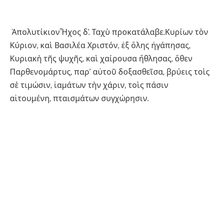
ἈπολυτίκιονἮχος δ’. Ταχὺ προκατάλαβε.Κυρίων τὸν
Κύριον, καὶ Βασιλέα Χριστόν, ἐξ ὅλης ἠγάπησας,
Κυριακὴ τῆς ψυχῆς, καὶ χαίρουσα ἤθλησας, ὅθεν
Παρθενομάρτυς, παρ’ αὐτοῦ δοξασθεῖσα, βρύεις τοὶς
σὲ τιμώσιν, ἰαμάτων τὴν χάριν, τοὶς πάσιν
αἰτουμένη, πταισμάτων συγχώρησιν.