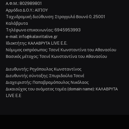
Α.Φ.Μ.: 802989801
Αρμόδια Δ.Ο.Υ.: ΑΙΓΙΟΥ
Tαχυδρομική διεύθυνση: Στρογγυλό Βουνό 0, 25001
Καλάβρυτα
Tηλέφωνο επικοινωνίας: 6945953993
e-mail: info@kalavritalive.gr
Iδιοκτήτης: ΚΑΛΑΒΡΥΤΑ LIVE E.E.
Νόμιμος εκπρόσωπος: Τσενέ Κωνσταντίνα του Αθανασίου
Βασικός μέτοχος: Τσενέ Κωνσταντίνα του Αθανασίου
Διευθυντής: Ρηγόπουλος Κωνσταντίνος
Διευθυντής σύνταξης: Σπυριδούλα Τσενέ
Διαχειριστής: Παπαβραμόπουλος Νικόλαος
Δικαιούχος του ονόματος τομέα (domain name): ΚΑΛΑΒΡΥΤΑ
LIVE E.E