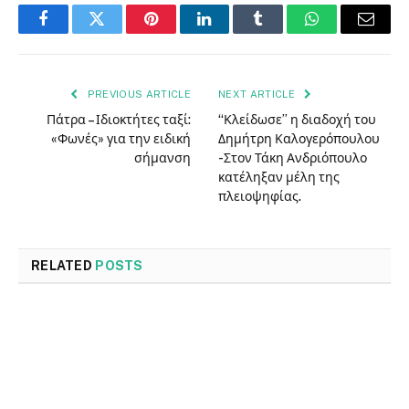
Facebook
Twitter
Pinterest
LinkedIn
Tumblr
WhatsApp
Email
PREVIOUS ARTICLE
NEXT ARTICLE
Πάτρα – Ιδιοκτήτες ταξί:
“Κλείδωσε” η διαδοχή του
«Φωνές» για την ειδική
Δημήτρη Καλογερόπουλου
σήμανση
-Στον Τάκη Ανδριόπουλο
κατέληξαν μέλη της
πλειοψηφίας.
RELATED
POSTS