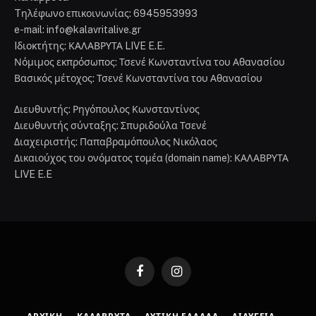
Tηλέφωνο επικοινωνίας: 6945953993
e-mail: info@kalavritalive.gr
Iδιοκτήτης: ΚΑΛΑΒΡΥΤΑ LIVE E.E.
Νόμιμος εκπρόσωπος: Τσενέ Κωνσταντίνα του Αθανασίου
Βασικός μέτοχος: Τσενέ Κωνσταντίνα του Αθανασίου
Διευθυντής: Ρηγόπουλος Κωνσταντίνος
Διευθυντής σύνταξης: Σπυριδούλα Τσενέ
Διαχειριστής: Παπαβραμόπουλος Νικόλαος
Δικαιούχος του ονόματος τομέα (domain name): ΚΑΛΑΒΡΥΤΑ
LIVE E.E
Facebook
Instagram