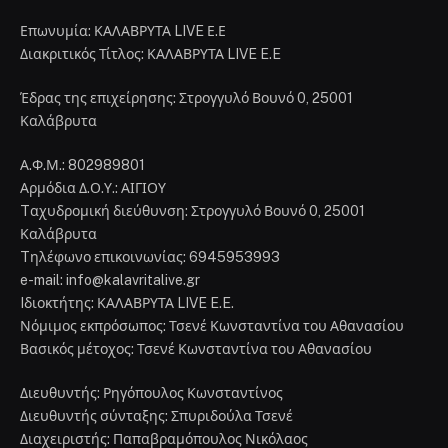
Επωνυμία: ΚΑΛΑΒΡΥΤΑ LIVE Ε.Ε
Διακριτικός Τίτλος: ΚΑΛΑΒΡΥΤΑ LIVE E.E
Έδρας της επιχείρησης: Στρογγυλό Βουνό 0, 25001
Καλάβρυτα
Α.Φ.Μ.: 802989801
Αρμόδια Δ.Ο.Υ.: ΑΙΓΙΟΥ
Tαχυδρομική διεύθυνση: Στρογγυλό Βουνό 0, 25001
Καλάβρυτα
Tηλέφωνο επικοινωνίας: 6945953993
e-mail: info@kalavritalive.gr
Iδιοκτήτης: ΚΑΛΑΒΡΥΤΑ LIVE E.E.
Νόμιμος εκπρόσωπος: Τσενέ Κωνσταντίνα του Αθανασίου
Βασικός μέτοχος: Τσενέ Κωνσταντίνα του Αθανασίου
Διευθυντής: Ρηγόπουλος Κωνσταντίνος
Διευθυντής σύνταξης: Σπυριδούλα Τσενέ
Διαχειριστής: Παπαβραμόπουλος Νικόλαος