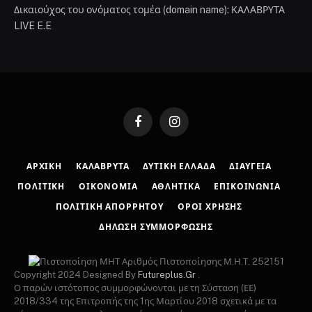
Δικαιούχος του ονόματος τομέα (domain name): ΚΑΛΑΒΡΥΤΑ
LIVE E.E
Facebook
Instagram
ΑΡΧΙΚΉ
ΚΑΛΆΒΡΥΤΑ
ΔΥΤΙΚΉ ΕΛΛΆΔΑ
ΔΙΑΎΓΕΙΑ
ΠΟΛΙΤΙΚΉ
ΟΙΚΟΝΟΜΊΑ
ΑΘΛΗΤΙΚΆ
ΕΠΙΚΟΙΝΩΝΊΑ
ΠΟΛΙΤΙΚΉ ΑΠΟΡΡΉΤΟΥ
ΌΡΟΙ ΧΡΉΣΗΣ
ΔΉΛΩΣΗ ΣΥΜΜΌΡΦΩΣΗΣ
Αριθμός Πιστοποίησης Μ.Η.Τ. 252151
Copyright 2024 Designed By
Futureplus.Gr
.
Ο παρών ιστότοπος συμμορφώνονται με τη Σύσταση (ΕΕ)
2018/334 της Επιτροπής της 1ης Μαρτίου 2018 σχετικά με τα