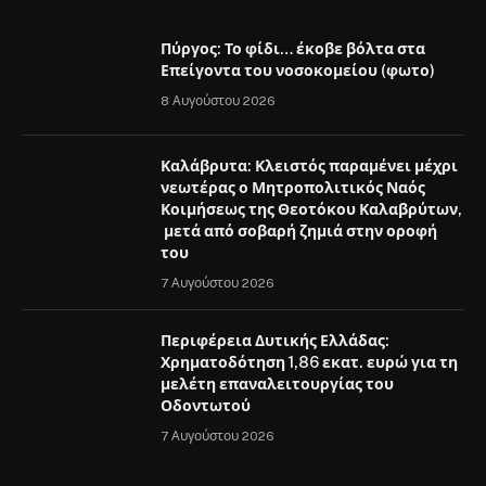
Πύργος: Το φίδι… έκοβε βόλτα στα
Επείγοντα του νοσοκομείου (φωτο)
8 Αυγούστου 2026
Καλάβρυτα: Κλειστός παραμένει μέχρι
νεωτέρας ο Μητροπολιτικός Ναός
Κοιμήσεως της Θεοτόκου Καλαβρύτων,
μετά από σοβαρή ζημιά στην οροφή
του
7 Αυγούστου 2026
Περιφέρεια Δυτικής Ελλάδας:
Χρηματοδότηση 1,86 εκατ. ευρώ για τη
μελέτη επαναλειτουργίας του
Οδοντωτού
7 Αυγούστου 2026