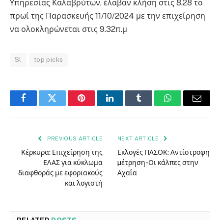
Υπηρεσίας Καλαβρύτων, έλαβαν κλήση στις 8.28 το
πρωί της Παρασκευής 11/10/2024 με την επιχείρηση
να ολοκληρώνεται στις 9.32π.μ
Sl
top picks
Facebook
Twitter
Pinterest
LinkedIn
Tumblr
WhatsApp
Email
PREVIOUS ARTICLE
NEXT ARTICLE
Κέρκυρα: Επιχείρηση της
Εκλογές ΠΑΣΟΚ: Αντίστροφη
ΕΛΑΣ για κύκλωμα
µέτρηση-Οι κάλπες στην
διαφθοράς με εφοριακούς
Αχαΐα
και λογιστή