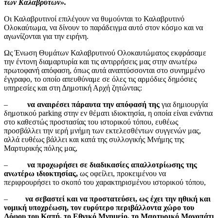
των Καλαβρύτων».
Oι Καλαβρυτινοί επιλέγουν να θυμούνται το Καλαβρυτινό
Ολοκαύτωμα, να δίνουν το παράδειγμα αυτό στον κόσμο και να
αγωνίζονται για την ειρήνη.
Ως Ένωση Θυμάτων Καλαβρυτινού Ολοκαυτώματος εκφράσαμε
την έντονη διαμαρτυρία και τις αντιρρήσεις μας στην ανωτέρω
πρωτοφανή απόφαση, όπως αυτά αναπτύσσονται στο συνημμένο
έγγραφο, το οποίο απευθύναμε σε όλες τις αρμόδιες δημόσιες
υπηρεσίες και στη Δημοτική Αρχή ζητώντας:
–
να αναιρέσει πάραυτα την απόφασή της
για δημιουργία
δημοτικού parking στην εν θέματι ιδιοκτησία, η οποία είναι ενάντια
στο καθεστώς προστασίας του ιστορικού τόπου, ευθέως
προσβάλλει την ιερή μνήμη των εκτελεσθέντων συγγενών μας,
αλλά ευθέως βάλλει και κατά της συλλογικής Μνήμης της
Μαρτυρικής πόλης μας,
–
να προχωρήσει σε διαδικασίες απαλλοτρίωσης της
ανωτέρω ιδιοκτησίας,
ως οφείλει, προκειμένου να
περιφρουρήσει το σκοπό του χαρακτηρισμένου ιστορικού τόπου,
–
να σεβαστεί και να προστατεύσει, ως έχει την ηθική και
νομική υποχρέωση, τον ευρύτερο περιβάλλοντα χώρο του
Λόφου του Καπή, το Εθνικό Μνημείο, το Μαρτυρικό Μονοπάτι