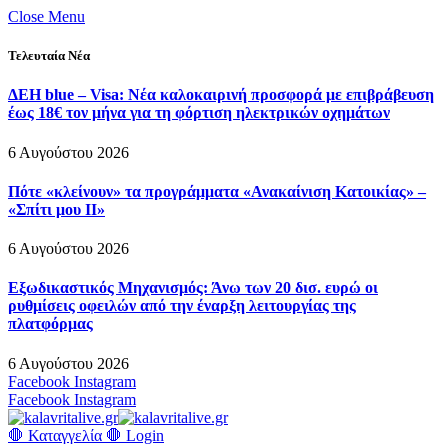
Close Menu
Τελευταία Νέα
ΔΕΗ blue – Visa: Νέα καλοκαιρινή προσφορά με επιβράβευση
έως 18€ τον μήνα για τη φόρτιση ηλεκτρικών οχημάτων
6 Αυγούστου 2026
Πότε «κλείνουν» τα προγράμματα «Ανακαίνιση Κατοικίας» –
«Σπίτι μου ΙΙ»
6 Αυγούστου 2026
Εξωδικαστικός Μηχανισμός: Άνω των 20 δισ. ευρώ οι
ρυθμίσεις οφειλών από την έναρξη λειτουργίας της
πλατφόρμας
6 Αυγούστου 2026
Facebook
Instagram
Facebook
Instagram
🛑 Καταγγελία 🛑
Login