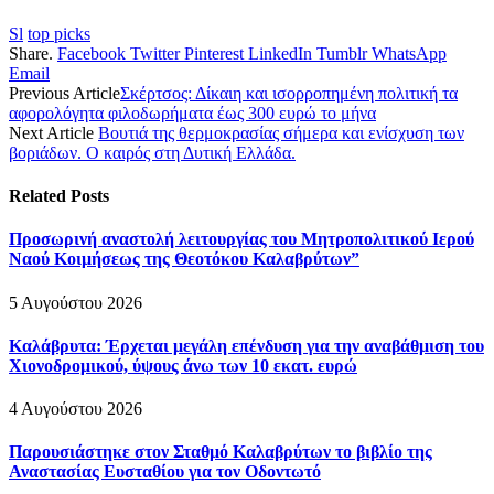
Sl
top picks
Share.
Facebook
Twitter
Pinterest
LinkedIn
Tumblr
WhatsApp
Email
Previous Article
Σκέρτσος: Δίκαιη και ισορροπημένη πολιτική τα
αφορολόγητα φιλοδωρήματα έως 300 ευρώ το μήνα
Next Article
Βουτιά της θερμοκρασίας σήμερα και ενίσχυση των
βοριάδων. Ο καιρός στη Δυτική Ελλάδα.
Related
Posts
Προσωρινή αναστολή λειτουργίας του Μητροπολιτικού Ιερού
Ναού Κοιμήσεως της Θεοτόκου Καλαβρύτων”
5 Αυγούστου 2026
Καλάβρυτα: Έρχεται μεγάλη επένδυση για την αναβάθμιση του
Χιονοδρομικού, ύψους άνω των 10 εκατ. ευρώ
4 Αυγούστου 2026
Παρουσιάστηκε στον Σταθμό Καλαβρύτων το βιβλίο της
Αναστασίας Ευσταθίου για τον Οδοντωτό