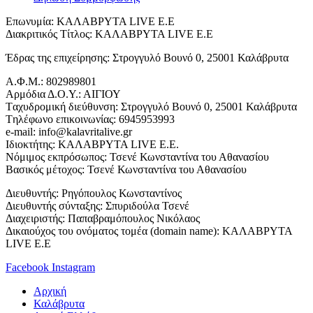
Επωνυμία: ΚΑΛΑΒΡΥΤΑ LIVE Ε.Ε
Διακριτικός Τίτλος: ΚΑΛΑΒΡΥΤΑ LIVE E.E
Έδρας της επιχείρησης: Στρογγυλό Βουνό 0, 25001 Καλάβρυτα
Α.Φ.Μ.: 802989801
Αρμόδια Δ.Ο.Υ.: ΑΙΓΙΟΥ
Tαχυδρομική διεύθυνση: Στρογγυλό Βουνό 0, 25001 Καλάβρυτα
Tηλέφωνο επικοινωνίας: 6945953993
e-mail: info@kalavritalive.gr
Iδιοκτήτης: ΚΑΛΑΒΡΥΤΑ LIVE E.E.
Νόμιμος εκπρόσωπος: Τσενέ Κωνσταντίνα του Αθανασίου
Βασικός μέτοχος: Τσενέ Κωνσταντίνα του Αθανασίου
Διευθυντής: Ρηγόπουλος Κωνσταντίνος
Διευθυντής σύνταξης: Σπυριδούλα Τσενέ
Διαχειριστής: Παπαβραμόπουλος Νικόλαος
Δικαιούχος του ονόματος τομέα (domain name): ΚΑΛΑΒΡΥΤΑ
LIVE E.E
Facebook
Instagram
Αρχική
Καλάβρυτα