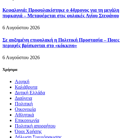
Κεφαλονιά: Προφυλακίστηκε ο 44χρονος για τη μεγάλη
πυρκαγιά – Μεταφέρεται στις φυλακές Αγίου Στεφάνου
6 Αυγούστου 2026
Σε αυξημένη επιφυλακή η Πολιτική Προστασία – Ποιες
περιοχές βρίσκονται στο «κόκκινο»
6 Αυγούστου 2026
Χρήσιμα
Αρχική
Καλάβρυτα
Δυτική Ελλάδα
Διαύγεια
Πολιτική
Οικονομία
Αθλητικά
Επικοινωνία
Πολιτική απορρήτου
Όροι Χρήσης
Δήλωση Συμμόρφωσης