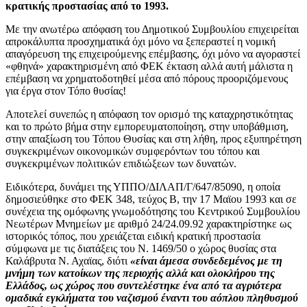
κρατικής προστασίας από το 1993.
Με την ανωτέρω απόφαση του Δημοτικού Συμβουλίου επιχειρείται
απροκάλυπτα προσχηματικά όχι μόνο να ξεπεραστεί η νομική
απαγόρευση της επιχειρούμενης επέμβασης, όχι μόνο να αγοραστεί
«φθηνά» χαρακτηρισμένη από ΦΕΚ έκταση αλλά αυτή μάλιστα η
επέμβαση να χρηματοδοτηθεί μέσα από πόρους προοριζόμενους
για έργα στον Τόπο θυσίας!
Αποτελεί συνεπώς η απόφαση τον ορισμό της καταχρηστικότητας
και το πρώτο βήμα στην εμπορευματοποίηση, στην υποβάθμιση,
στην απαξίωση του Τόπου Θυσίας και στη λήθη, προς εξυπηρέτηση
συγκεκριμένων οικονομικών συμφερόντων του τόπου και
συγκεκριμένων πολιτικών επιδιώξεων των δυνατών.
Ειδικότερα, δυνάμει της ΥΠΠΟ/ΔΙΛΑΠ/Γ/647/85090, η οποία
δημοσιεύθηκε στο ΦΕΚ 348, τεύχος Β, την 17 Μαϊου 1993 και σε
συνέχεια της ομόφωνης γνωμοδότησης του Κεντρικού Συμβουλίου
Νεωτέρων Μνημείων με αριθμό 24/24.09.92 χαρακτηρίστηκε ως
ιστορικός τόπος, που χρειάζεται ειδική κρατική προστασία
σύμφωνα με τις διατάξεις του Ν. 1469/50 o χώρος θυσίας στα
Καλάβρυτα Ν. Αχαϊας, διότι
«είναι άμεσα συνδεδεμένος με τη
μνήμη των κατοίκων της περιοχής αλλά και ολοκλήρου της
Ελλάδος, ως χώρος που συντελέστηκε ένα από τα αγριότερα
ομαδικά εγκλήματα του ναζισμού έναντι του αόπλου πληθυσμού