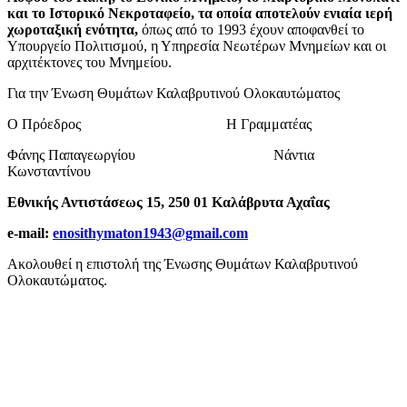
και το Ιστορικό Νεκροταφείο, τα οποία αποτελούν ενιαία ιερή
χωροταξική ενότητα,
όπως από το 1993 έχουν αποφανθεί το
Υπουργείο Πολιτισμού, η Υπηρεσία Νεωτέρων Μνημείων και οι
αρχιτέκτονες του Μνημείου.
Για την Ένωση Θυμάτων Καλαβρυτινού Ολοκαυτώματος
Ο Πρόεδρος Η Γραμματέας
Φάνης Παπαγεωργίου Νάντια
Κωνσταντίνου
Εθνικής Αντιστάσεως 15, 250 01 Καλάβρυτα Αχαΐας
e-mail:
enosithymaton1943@gmail.com
Ακολουθεί η επιστολή της Ένωσης Θυμάτων Καλαβρυτινού
Ολοκαυτώματος.