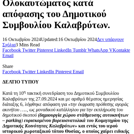
Ολοκαυτώματος κατά
απόφασης του Δημοτικού
Συμβουλίου Καλαβρύτων.
16 Οκτωβρίου 2024
Updated:
16 Οκτωβρίου 2024
Δεν υπάρχουν
Σχόλια
3 Mins Read
Facebook
Twitter
Pinterest
LinkedIn
Tumblr
WhatsApp
VKontakte
Email
Share
Facebook
Twitter
LinkedIn
Pinterest
Email
ΔΕΛΤΙΟ ΤΥΠΟΥ
η
Κατά τη 10
τακτική συνεδρίαση του Δημοτικού Συμβουλίου
Καλαβρύτων της 27.09.2024 και με αριθμό θέματος ημερησίας
διάταξης 6, λήφθηκε απόφαση για
«την έκφραση πρόθεσης αγοράς
ακινήτου ….., ως μοναδικού κατάλληλου για την εκπλήρωση του
δημοτικού σκοπού
(δημιουργία χώρου στάθμευσης αυτοκινήτων
– parking
)
ευρισκομένου βορειοανατολικά του Κοιμητηρίου της
Δημοτικής Κοινότητας Καλαβρύτων»
και
εντός του ιερού
ιστορικού χωροταξικού τόπου Θυσίας, ο οποίος χαίρει ειδικής