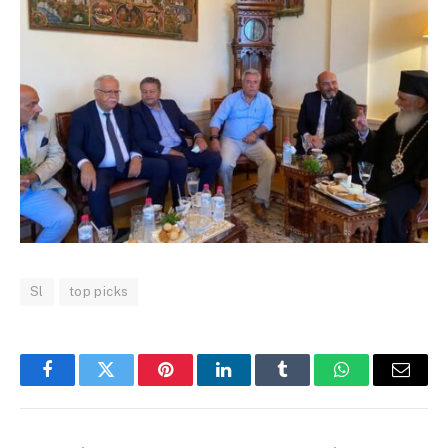
Sl
top picks
Facebook
Twitter
Pinterest
LinkedIn
Tumblr
WhatsApp
Email