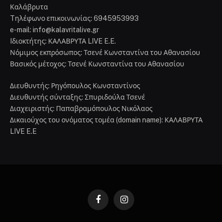
Καλάβρυτα
Tηλέφωνο επικοινωνίας: 6945953993
e-mail: info@kalavritalive.gr
Iδιοκτήτης: ΚΑΛΑΒΡΥΤΑ LIVE E.E.
Νόμιμος εκπρόσωπος: Τσενέ Κωνσταντίνα του Αθανασίου
Βασικός μέτοχος: Τσενέ Κωνσταντίνα του Αθανασίου
Διευθυντής: Ρηγόπουλος Κωνσταντίνος
Διευθυντής σύνταξης: Σπυριδούλα Τσενέ
Διαχειριστής: Παπαβραμόπουλος Νικόλαος
Δικαιούχος του ονόματος τομέα (domain name): ΚΑΛΑΒΡΥΤΑ
LIVE E.E
Facebook
Instagram