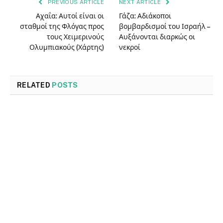
PREVIOUS ARTICLE
NEXT ARTICLE
Αχαΐα: Αυτοί είναι οι
Γάζα: Αδιάκοποι
σταθμοί της Φλόγας προς
βομβαρδισμοί του Ισραήλ –
τους Χειμερινούς
Αυξάνονται διαρκώς οι
Ολυμπιακούς (Χάρτης)
νεκροί
RELATED
POSTS