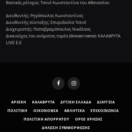
Βασικός μέτοχος: Τσενέ Κωνσταντίνα του Αθανασίου
Διευθυντής: Ρηγόπουλος Κωνσταντίνος
Διευθυντής σύνταξης: Σπυριδούλα Τσενέ
Διαχειριστής: Παπαβραμόπουλος Νικόλαος
Δικαιούχος του ονόματος τομέα (domain name): ΚΑΛΑΒΡΥΤΑ
LIVE E.E
Facebook
Instagram
ΑΡΧΙΚΉ
ΚΑΛΆΒΡΥΤΑ
ΔΥΤΙΚΉ ΕΛΛΆΔΑ
ΔΙΑΎΓΕΙΑ
ΠΟΛΙΤΙΚΉ
ΟΙΚΟΝΟΜΊΑ
ΑΘΛΗΤΙΚΆ
ΕΠΙΚΟΙΝΩΝΊΑ
ΠΟΛΙΤΙΚΉ ΑΠΟΡΡΉΤΟΥ
ΌΡΟΙ ΧΡΉΣΗΣ
ΔΉΛΩΣΗ ΣΥΜΜΌΡΦΩΣΗΣ