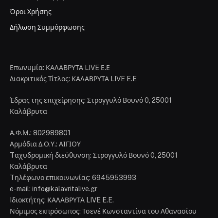
Όροι Χρήσης
Δήλωση Συμμόρφωσης
Επωνυμία: ΚΑΛΑΒΡΥΤΑ LIVE Ε.Ε
Διακριτικός Τίτλος: ΚΑΛΑΒΡΥΤΑ LIVE E.E
Έδρας της επιχείρησης: Στρογγυλό Βουνό 0, 25001
Καλάβρυτα
Α.Φ.Μ.: 802989801
Αρμόδια Δ.Ο.Υ.: ΑΙΓΙΟΥ
Tαχυδρομική διεύθυνση: Στρογγυλό Βουνό 0, 25001
Καλάβρυτα
Tηλέφωνο επικοινωνίας: 6945953993
e-mail: info@kalavritalive.gr
Iδιοκτήτης: ΚΑΛΑΒΡΥΤΑ LIVE E.E.
Νόμιμος εκπρόσωπος: Τσενέ Κωνσταντίνα του Αθανασίου