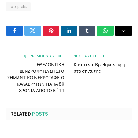
top picks
Facebook
Twitter
Pinterest
LinkedIn
Tumblr
WhatsApp
Email
PREVIOUS ARTICLE
NEXT ARTICLE
ΕΘΕΛΟΝΤΙΚΗ
Κρέστενα: Βρέθηκε νεκρή
ΔΕΝΔΡΟΦΥΤΕΥΣΗ ΣΤΟ
στο σπίτι της
ΣΗΜΑΝΤΙΚΟ ΝΕΚΡΟΤΑΦΕΙΟ
ΚΑΛΑΒΡΥΤΩΝ ΓΙΑ ΤΑ 80
ΧΡΟΝΙΑ ΑΠΟ ΤΟ Β΄ΠΠ
RELATED
POSTS