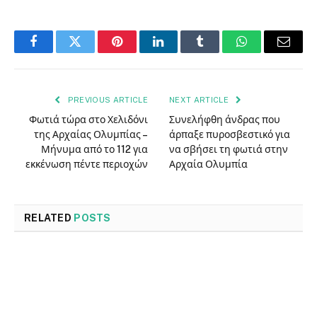
Facebook
Twitter
Pinterest
LinkedIn
Tumblr
WhatsApp
Email
PREVIOUS ARTICLE
NEXT ARTICLE
Φωτιά τώρα στο Χελιδόνι
Συνελήφθη άνδρας που
της Αρχαίας Ολυμπίας –
άρπαξε πυροσβεστικό για
Μήνυμα από το 112 για
να σβήσει τη φωτιά στην
εκκένωση πέντε περιοχών
Αρχαία Ολυμπία
RELATED
POSTS