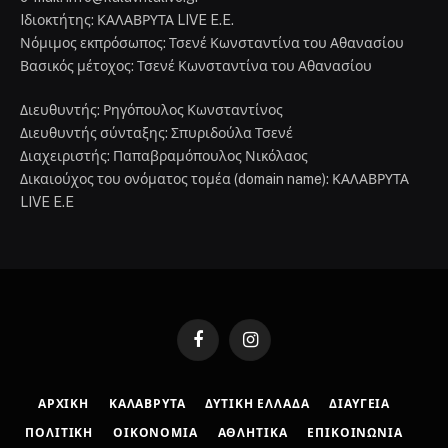
Iδιοκτήτης: ΚΑΛΑΒΡΥΤΑ LIVE E.E.
Νόμιμος εκπρόσωπος: Τσενέ Κωνσταντίνα του Αθανασίου
Βασικός μέτοχος: Τσενέ Κωνσταντίνα του Αθανασίου
Διευθυντής: Ρηγόπουλος Κωνσταντίνος
Διευθυντής σύνταξης: Σπυριδούλα Τσενέ
Διαχειριστής: Παπαβραμόπουλος Νικόλαος
Δικαιούχος του ονόματος τομέα (domain name): ΚΑΛΑΒΡΥΤΑ
LIVE E.E
Facebook
Instagram
ΑΡΧΙΚΉ
ΚΑΛΆΒΡΥΤΑ
ΔΥΤΙΚΉ ΕΛΛΆΔΑ
ΔΙΑΎΓΕΙΑ
ΠΟΛΙΤΙΚΉ
ΟΙΚΟΝΟΜΊΑ
ΑΘΛΗΤΙΚΆ
ΕΠΙΚΟΙΝΩΝΊΑ