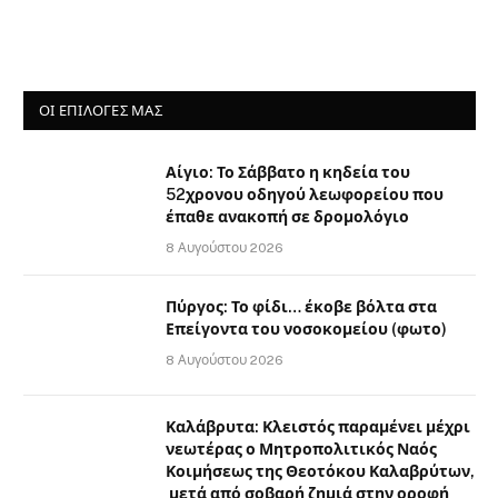
ΟΙ ΕΠΙΛΟΓΈΣ ΜΑΣ
Αίγιο: Το Σάββατο η κηδεία του
52χρονου οδηγού λεωφορείου που
έπαθε ανακοπή σε δρομολόγιο
8 Αυγούστου 2026
Πύργος: Το φίδι… έκοβε βόλτα στα
Επείγοντα του νοσοκομείου (φωτο)
8 Αυγούστου 2026
Καλάβρυτα: Κλειστός παραμένει μέχρι
νεωτέρας ο Μητροπολιτικός Ναός
Κοιμήσεως της Θεοτόκου Καλαβρύτων,
μετά από σοβαρή ζημιά στην οροφή