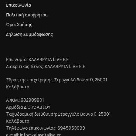
Επικοινωνία
Πολιτική απορρήτου
Όροι Χρήσης
Δήλωση Συμμόρφωσης
Επωνυμία: ΚΑΛΑΒΡΥΤΑ LIVE Ε.Ε
Διακριτικός Τίτλος: ΚΑΛΑΒΡΥΤΑ LIVE E.E
Έδρας της επιχείρησης: Στρογγυλό Βουνό 0, 25001
Καλάβρυτα
Α.Φ.Μ.: 802989801
Αρμόδια Δ.Ο.Υ.: ΑΙΓΙΟΥ
Tαχυδρομική διεύθυνση: Στρογγυλό Βουνό 0, 25001
Καλάβρυτα
Tηλέφωνο επικοινωνίας: 6945953993
e-mail: info@kalavritalive.gr