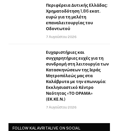
Περιφέρεια Δυτικής Ελλάδας:
Χρηματοδότηση 1,86 εκατ.
ευρώ για τη μελέτη
επαναλειτουργίας του
Οδοντωτού
7 Αυγούστου 2026
Ευχαριστήριες και
συγχαρητήριες ευχές για τη
συνδρομή στη λειτουργία των
Κατασκηνώσεων της Ιεράς
Μητροπόλεώς μας στα
Καλάβρυτα με την επωνυμία:
Εκκλησιαστικό Κέντρο
Νεότητας «ΤΟ ΟΡΑΜΑ»
(ΕΚ.ΚΕ.Ν.)
7 Αυγούστου 2026
FOLLOW KALAVRITALIVE ON SOCIAL