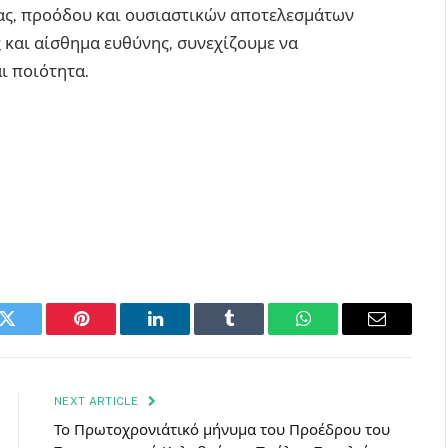
τας, προόδου και ουσιαστικών αποτελεσμάτων
ς και αίσθημα ευθύνης, συνεχίζουμε να
ι ποιότητα.
k
Twitter
Pinterest
LinkedIn
Tumblr
WhatsApp
Email
NEXT ARTICLE
Το Πρωτοχρονιάτικό μήνυμα του Προέδρου του