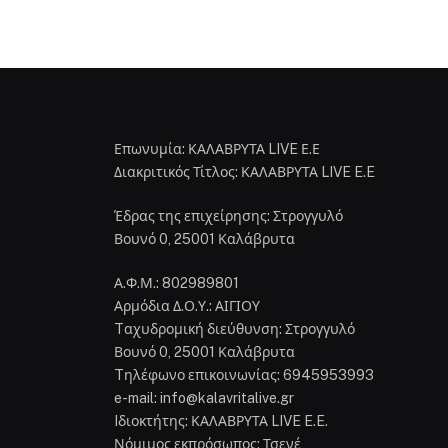
Επωνυμία: ΚΑΛΑΒΡΥΤΑ LIVE Ε.Ε
Διακριτικός Τίτλος: ΚΑΛΑΒΡΥΤΑ LIVE E.E
Έδρας της επιχείρησης: Στρογγυλό
Βουνό 0, 25001 Καλάβρυτα
Α.Φ.Μ.: 802989801
Αρμόδια Δ.Ο.Υ.: ΑΙΓΙΟΥ
Tαχυδρομική διεύθυνση: Στρογγυλό
Βουνό 0, 25001 Καλάβρυτα
Tηλέφωνο επικοινωνίας: 6945953993
e-mail: info@kalavritalive.gr
Iδιοκτήτης: ΚΑΛΑΒΡΥΤΑ LIVE E.E.
Νόμιμος εκπρόσωπος: Τσενέ