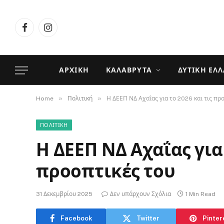
Facebook
Instagram
ΑΡΧΙΚΉ
ΚΑΛΆΒΡΥΤΑ
ΔΥΤΙΚΉ ΕΛ
»
»
Home
Πολιτική
Η ΔΕΕΠ ΝΔ Αχαΐας για το 2026 και τις πρ
ΠΟΛΙΤΙΚΉ
Η ΔΕΕΠ ΝΔ Αχαΐας για 
προοπτικές του
31 Δεκεμβρίου 2025
Δεν υπάρχουν Σχόλια
1 Min Read
Facebook
Twitter
Pinter