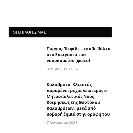
ΟΙ ΕΠΙΛΟΓΈΣ ΜΑΣ
Πύργος: Το φίδι… έκοβε βόλτα
στα Επείγοντα του
νοσοκομείου (φωτο)
8 Αυγούστου 2026
Καλάβρυτα: Κλειστός
παραμένει μέχρι νεωτέρας ο
Μητροπολιτικός Ναός
Κοιμήσεως της Θεοτόκου
Καλαβρύτων, μετά από
σοβαρή ζημιά στην οροφή του
7 Αυγούστου 2026