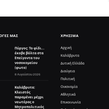
ΛΟΓΈΣ ΜΑΣ
ΧΡΉΣΙΜΑ
Αρχική
Πύργος: Το φίδι…
έκοβε βόλτα στα
Καλάβρυτα
Επείγοντα του
νοσοκομείου
Δυτική Ελλάδα
(φωτο)
Διαύγεια
8 Αυγούστου 2026
Πολιτική
Οικονομία
Καλάβρυτα:
Κλειστός
Αθλητικά
παραμένει μέχρι
νεωτέρας ο
Επικοινωνία
Μητροπολιτικός