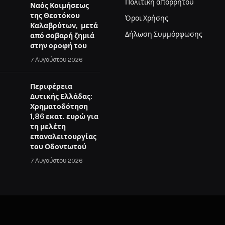
Πολιτική απορρήτου
Ναός Κοιμήσεως
της Θεοτόκου
Όροι Χρήσης
Καλαβρύτων, μετά
Δήλωση Συμμόρφωσης
από σοβαρή ζημιά
στην οροφή του
7 Αυγούστου 2026
Περιφέρεια
Δυτικής Ελλάδας:
Χρηματοδότηση
1,86 εκατ. ευρώ για
τη μελέτη
επαναλειτουργίας
του Οδοντωτού
7 Αυγούστου 2026