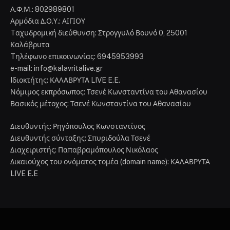
Α.Φ.Μ.: 802989801
Αρμόδια Δ.Ο.Υ.: ΑΙΓΙΟΥ
Tαχυδρομική διεύθυνση: Στρογγυλό Βουνό 0, 25001
Καλάβρυτα
Tηλέφωνο επικοινωνίας: 6945953993
e-mail: info@kalavritalive.gr
Iδιοκτήτης: ΚΑΛΑΒΡΥΤΑ LIVE E.E.
Νόμιμος εκπρόσωπος: Τσενέ Κωνσταντίνα του Αθανασίου
Βασικός μέτοχος: Τσενέ Κωνσταντίνα του Αθανασίου
Διευθυντής: Ρηγόπουλος Κωνσταντίνος
Διευθυντής σύνταξης: Σπυριδούλα Τσενέ
Διαχειριστής: Παπαβραμόπουλος Νικόλαος
Δικαιούχος του ονόματος τομέα (domain name): ΚΑΛΑΒΡΥΤΑ
LIVE E.E