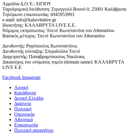
Αρμόδια Δ.Ο.Υ.: ΑΙΓΙΟΥ
Tαχυδρομική διεύθυνση: Στρογγυλό Βουνό 0, 25001 Καλάβρυτα
Tηλέφωνο επικοινωνίας: 6945953993
e-mail: info@kalavritalive.gr
Iδιοκτήτης: ΚΑΛΑΒΡΥΤΑ LIVE E.E.
Νόμιμος εκπρόσωπος: Τσενέ Κωνσταντίνα του Αθανασίου
Βασικός μέτοχος: Τσενέ Κωνσταντίνα του Αθανασίου
Διευθυντής: Ρηγόπουλος Κωνσταντίνος
Διευθυντής σύνταξης: Σπυριδούλα Τσενέ
Διαχειριστής: Παπαβραμόπουλος Νικόλαος
Δικαιούχος του ονόματος τομέα (domain name): ΚΑΛΑΒΡΥΤΑ
LIVE E.E
Facebook
Instagram
Αρχική
Καλάβρυτα
Δυτική Ελλάδα
Διαύγεια
Πολιτική
Οικονομία
Αθλητικά
Επικοινωνία
Πολιτική απορρήτου