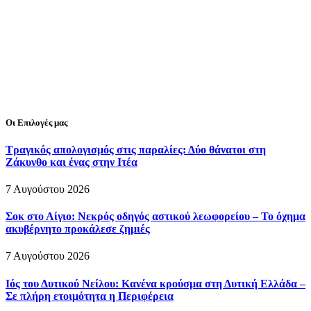
Οι Επιλογές μας
Τραγικός απολογισμός στις παραλίες: Δύο θάνατοι στη
Ζάκυνθο και ένας στην Ιτέα
7 Αυγούστου 2026
Σοκ στο Αίγιο: Νεκρός οδηγός αστικού λεωφορείου – Το όχημα
ακυβέρνητο προκάλεσε ζημιές
7 Αυγούστου 2026
Ιός του Δυτικού Νείλου: Κανένα κρούσμα στη Δυτική Ελλάδα –
Σε πλήρη ετοιμότητα η Περιφέρεια