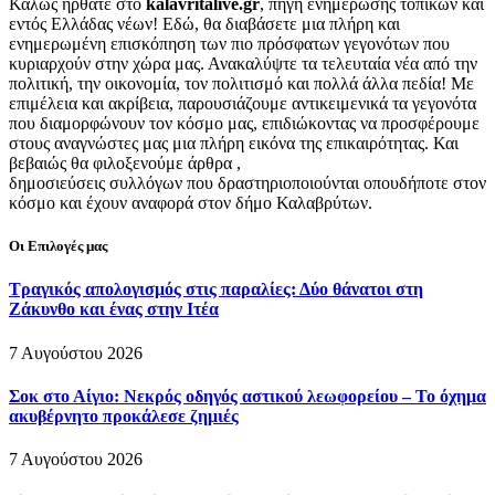
Καλώς ήρθατε στο
kalavritalive.gr
, πηγή ενημέρωσης τοπικών και
εντός Ελλάδας νέων! Εδώ, θα διαβάσετε μια πλήρη και
ενημερωμένη επισκόπηση των πιο πρόσφατων γεγονότων που
κυριαρχούν στην χώρα μας. Ανακαλύψτε τα τελευταία νέα από την
πολιτική, την οικονομία, τον πολιτισμό και πολλά άλλα πεδία! Με
επιμέλεια και ακρίβεια, παρουσιάζουμε αντικειμενικά τα γεγονότα
που διαμορφώνουν τον κόσμο μας, επιδιώκοντας να προσφέρουμε
στους αναγνώστες μας μια πλήρη εικόνα της επικαιρότητας. Και
βεβαιώς θα φιλοξενούμε άρθρα ,
δημοσιεύσεις συλλόγων που δραστηριοποιούνται οπουδήποτε στον
κόσμο και έχουν αναφορά στον δήμο Καλαβρύτων.
Οι Επιλογές μας
Τραγικός απολογισμός στις παραλίες: Δύο θάνατοι στη
Ζάκυνθο και ένας στην Ιτέα
7 Αυγούστου 2026
Σοκ στο Αίγιο: Νεκρός οδηγός αστικού λεωφορείου – Το όχημα
ακυβέρνητο προκάλεσε ζημιές
7 Αυγούστου 2026