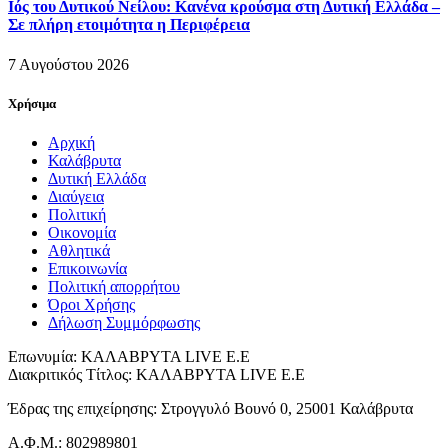
Ιός του Δυτικού Νείλου: Κανένα κρούσμα στη Δυτική Ελλάδα –
Σε πλήρη ετοιμότητα η Περιφέρεια
7 Αυγούστου 2026
Χρήσιμα
Αρχική
Καλάβρυτα
Δυτική Ελλάδα
Διαύγεια
Πολιτική
Οικονομία
Αθλητικά
Επικοινωνία
Πολιτική απορρήτου
Όροι Χρήσης
Δήλωση Συμμόρφωσης
Επωνυμία: ΚΑΛΑΒΡΥΤΑ LIVE Ε.Ε
Διακριτικός Τίτλος: ΚΑΛΑΒΡΥΤΑ LIVE E.E
Έδρας της επιχείρησης: Στρογγυλό Βουνό 0, 25001 Καλάβρυτα
Α.Φ.Μ.: 802989801