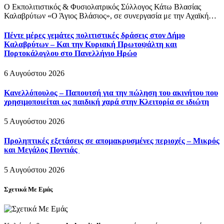
Ο Εκπολιτιστικός & Φυσιολατρικός Σύλλογος Κάτω Βλασίας
Καλαβρύτων «Ο Άγιος Βλάσιος», σε συνεργασία με την Αχαϊκή…
Πέντε μέρες γεμάτες πολιτιστικές δράσεις στον Δήμο
Καλαβρύτων – Και την Κυριακή Πρωτοψάλτη και
Πορτοκάλογλου στο Πανελλήνιο Ηρώο
6 Αυγούστου 2026
Κανελλόπουλος – Παπουτσή για την πώληση του ακινήτου που
χρησιμοποιείται ως παιδική χαρά στην Κλειτορία σε ιδιώτη
5 Αυγούστου 2026
Προληπτικές εξετάσεις σε απομακρυσμένες περιοχές – Μικρός
και Μεγάλος Ποντιάς
5 Αυγούστου 2026
Σχετικά Με Εμάς