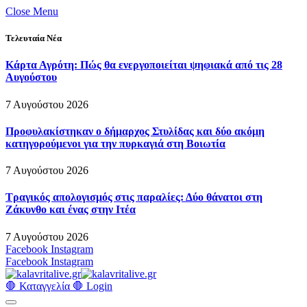
Close Menu
Τελευταία Νέα
Κάρτα Αγρότη: Πώς θα ενεργοποιείται ψηφιακά από τις 28
Αυγούστου
7 Αυγούστου 2026
Προφυλακίστηκαν ο δήμαρχος Στυλίδας και δύο ακόμη
κατηγορούμενοι για την πυρκαγιά στη Βοιωτία
7 Αυγούστου 2026
Τραγικός απολογισμός στις παραλίες: Δύο θάνατοι στη
Ζάκυνθο και ένας στην Ιτέα
7 Αυγούστου 2026
Facebook
Instagram
Facebook
Instagram
🛑 Καταγγελία 🛑
Login