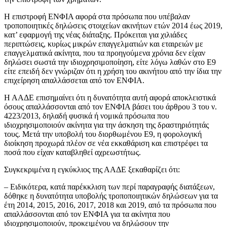
Η επιστροφή ΕΝΦΙΑ αφορά στα πρόσωπα που υπέβαλαν
τροποποιητικές δηλώσεις στοιχείων ακινήτων ετών 2014 έως 2019,
κατ’ εφαρμογή της νέας διάταξης. Πρόκειται για χιλιάδες
περιπτώσεις, κυρίως μικρών επαγγελματιών και εταιρειών με
επαγγελματικά ακίνητα, που τα προηγούμενα χρόνια δεν είχαν
δηλώσει σωστά την ιδιοχρησιμοποίηση, είτε λόγω λαθών στο Ε9
είτε επειδή δεν γνώριζαν ότι η χρήση του ακινήτου από την ίδια την
επιχείρηση απαλλάσσεται από τον ΕΝΦΙΑ.
Η ΑΑΔΕ επισημαίνει ότι η δυνατότητα αυτή αφορά αποκλειστικά
όσους απαλλάσσονται από τον ΕΝΦΙΑ βάσει του άρθρου 3 του ν.
4223/2013, δηλαδή φυσικά ή νομικά πρόσωπα που
ιδιοχρησιμοποιούν ακίνητα για την άσκηση της δραστηριότητάς
τους. Μετά την υποβολή του διορθωμένου Ε9, η φορολογική
διοίκηση προχωρά πλέον σε νέα εκκαθάριση και επιστρέφει τα
ποσά που είχαν καταβληθεί αχρεωστήτως.
Συγκεκριμένα η εγκύκλιος της ΑΑΔΕ ξεκαθαρίζει ότι:
– Ειδικότερα, κατά παρέκκλιση των περί παραγραφής διατάξεων,
δόθηκε η δυνατότητα υποβολής τροποποιητικών δηλώσεων για τα
έτη 2014, 2015, 2016, 2017, 2018 και 2019, από τα πρόσωπα που
απαλλάσσονται από τον ΕΝΦΙΑ για τα ακίνητα που
ιδιοχρησιμοποιούν, προκειμένου να δηλώσουν την