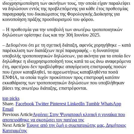
ιδιοχρησιμοποίηση των ακινήτων τους, την οποία είχαν παραλείψει
να δηλώσουν εντός της προβλεπόμενης για κάθε έτος προθεσμίας
παραγραφής του δικαιώματος της Φορολογικής Διοίκησης για
κοινοποίηση πράξης προσδιορισμού του φόρου.
– Η προθεσμία για την υποβολή των ανωτέρω τροποποιητικών
δηλώσεων ορίστηκε έως και την 30ή Ιουνίου 2025.
– Δεδομένου ότι με τη σχετική διάταξη, αφενός χορηγήθηκε – κατά
παρέκκλιση των διατάξεων περί παραγραφής – η δυνατότητα
υποβολής τροποποιητικών δηλώσεων, για ακίνητα για τα οποία δεν
δηλώθηκε η ιδιοχρησιμοποίησή τους κατά τα ως άνω αναφερόμενα
έτη, αφετέρου δεν προβλέφθηκε απαγόρευση επιστροφής ποσών
που έχουν καταβληθεί, τα αχρεωστήτως καταβληθέντα ποσά
ΕΝΦΙΑ, τα οποία τυχόν προκύπτουν προς επιστροφή κατόπιν
εκκαθάρισης των τροποποιητικών δηλώσεων που υποβλήθηκαν
βάσει της ανωτέρω διάταξης, επιστρέφονται.
top picks
Share.
Facebook
Twitter
Pinterest
LinkedIn
Tumblr
WhatsApp
Email
Previous Article
Αγρίνιο: Στην Ψυχιατρική κλινική η γυναίκα που
αποπειράθηκε να σκοτώσει τον πατέρα της
Next Article
Έφυγε από την ζωή ο συμπατριώτης μας, Δημήτριος
Κατσιαμέτης