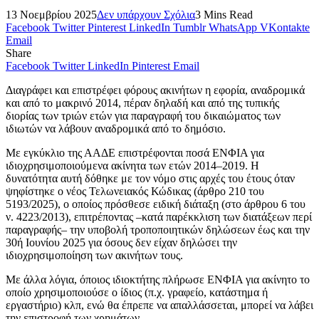
13 Νοεμβρίου 2025
Δεν υπάρχουν Σχόλια
3 Mins Read
Facebook
Twitter
Pinterest
LinkedIn
Tumblr
WhatsApp
VKontakte
Email
Share
Facebook
Twitter
LinkedIn
Pinterest
Email
Διαγράφει και επιστρέφει φόρους ακινήτων η εφορία, αναδρομικά
και από το μακρινό 2014, πέραν δηλαδή και από της τυπικής
διορίας των τριών ετών για παραγραφή του δικαιώματος των
ιδιωτών να λάβουν αναδρομικά από το δημόσιο.
Με εγκύκλιο της ΑΑΔΕ επιστρέφονται ποσά ΕΝΦΙΑ για
ιδιοχρησιμοποιούμενα ακίνητα των ετών 2014–2019. Η
δυνατότητα αυτή δόθηκε με τον νόμο στις αρχές του έτους όταν
ψηφίστηκε ο νέος Τελωνειακός Κώδικας (άρθρο 210 του
5193/2025), ο οποίος πρόσθεσε ειδική διάταξη (στο άρθρου 6 του
ν. 4223/2013), επιτρέποντας –κατά παρέκκλιση των διατάξεων περί
παραγραφής– την υποβολή τροποποιητικών δηλώσεων έως και την
30ή Ιουνίου 2025 για όσους δεν είχαν δηλώσει την
ιδιοχρησιμοποίηση των ακινήτων τους.
Με άλλα λόγια, όποιος ιδιοκτήτης πλήρωσε ΕΝΦΙΑ για ακίνητο το
οποίο χρησιμοποιούσε ο ίδιος (π.χ. γραφείο, κατάστημα ή
εργαστήριο) κλπ, ενώ θα έπρεπε να απαλλάσσεται, μπορεί να λάβει
την επιστροφή των χρημάτων.