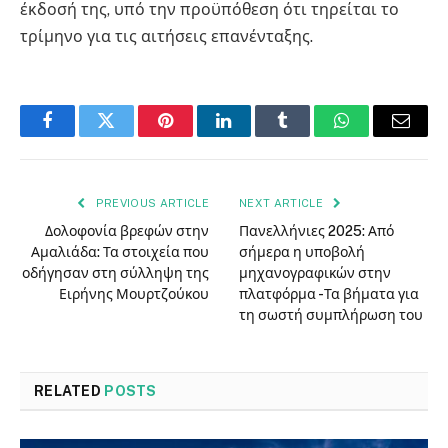
έκδοσή της, υπό την προϋπόθεση ότι τηρείται το
τρίμηνο για τις αιτήσεις επανένταξης.
Facebook
Twitter
Pinterest
LinkedIn
Tumblr
WhatsApp
Email
PREVIOUS ARTICLE
NEXT ARTICLE
Δολοφονία βρεφών στην
Πανελλήνιες 2025: Από
Αμαλιάδα: Τα στοιχεία που
σήμερα η υποβολή
οδήγησαν στη σύλληψη της
μηχανογραφικών στην
Ειρήνης Μουρτζούκου
πλατφόρμα -Τα βήματα για
τη σωστή συμπλήρωση του
RELATED
POSTS