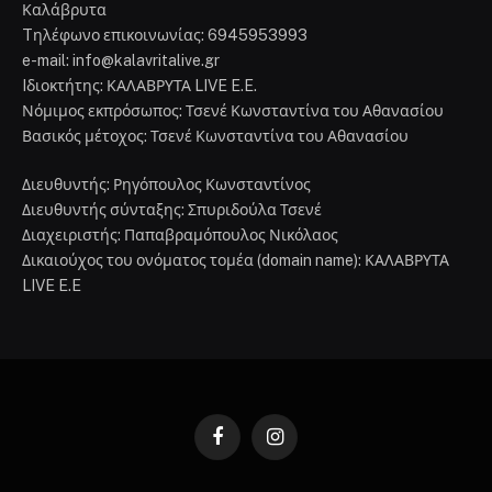
Καλάβρυτα
Tηλέφωνο επικοινωνίας: 6945953993
e-mail: info@kalavritalive.gr
Iδιοκτήτης: ΚΑΛΑΒΡΥΤΑ LIVE E.E.
Νόμιμος εκπρόσωπος: Τσενέ Κωνσταντίνα του Αθανασίου
Βασικός μέτοχος: Τσενέ Κωνσταντίνα του Αθανασίου
Διευθυντής: Ρηγόπουλος Κωνσταντίνος
Διευθυντής σύνταξης: Σπυριδούλα Τσενέ
Διαχειριστής: Παπαβραμόπουλος Νικόλαος
Δικαιούχος του ονόματος τομέα (domain name): ΚΑΛΑΒΡΥΤΑ
LIVE E.E
Facebook
Instagram