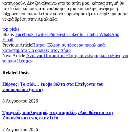
κατηγορούν. Δεν ξαναβγαίνω από το σπίτι μου, κάποια στιγμή θα
με στείλει κάποιος στο νοσοκομείο μια και καλή», ανέφερε η
24χρονη που αποτελεί τον κοινό παρονομαστή στο «θρίλερ» με τα
νεκρά βρέφη στην Αμαλιάδα.
top picks
Share.
Facebook
Twitter
Pinterest
LinkedIn
Tumblr
WhatsApp
Email
Previous Article
Πάτρα: Έξωση σε τέσσερα παραλιακά
καταστήµατα για οφειλές στον Δήμο
Next Article
Αντώνης Ποταμίτης: «Τιμή, συγκίνηση και ευθύνη για
το αποτέλεσμα»
Related
Posts
Πύργος: Το φίδι… έκοβε βόλτα στα Επείγοντα του
νοσοκομείου (φωτο)
8 Αυγούστου 2026
Τραγικός απολογισμός στις παραλίες: Δύο θάνατοι στη
Ζάκυνθο και ένας στην Ιτέα
7 Αυγούστου 2026