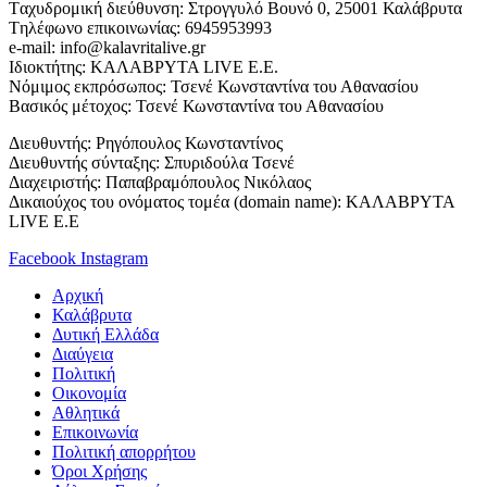
Tαχυδρομική διεύθυνση: Στρογγυλό Βουνό 0, 25001 Καλάβρυτα
Tηλέφωνο επικοινωνίας: 6945953993
e-mail: info@kalavritalive.gr
Iδιοκτήτης: ΚΑΛΑΒΡΥΤΑ LIVE E.E.
Νόμιμος εκπρόσωπος: Τσενέ Κωνσταντίνα του Αθανασίου
Βασικός μέτοχος: Τσενέ Κωνσταντίνα του Αθανασίου
Διευθυντής: Ρηγόπουλος Κωνσταντίνος
Διευθυντής σύνταξης: Σπυριδούλα Τσενέ
Διαχειριστής: Παπαβραμόπουλος Νικόλαος
Δικαιούχος του ονόματος τομέα (domain name): ΚΑΛΑΒΡΥΤΑ
LIVE E.E
Facebook
Instagram
Αρχική
Καλάβρυτα
Δυτική Ελλάδα
Διαύγεια
Πολιτική
Οικονομία
Αθλητικά
Επικοινωνία
Πολιτική απορρήτου
Όροι Χρήσης