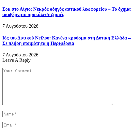
Σοκ στο Αίγιο: Νεκρός οδηγός αστικού λεωφορείου – Το όχημα
ακυβέρνητο προκάλεσε ζημιές
7 Αυγούστου 2026
Ιός του Δυτικού Νείλου: Κανένα κρούσμα στη Δυτική Ελλάδα –
Σε πλήρη ετοιμότητα η Περιφέρεια
7 Αυγούστου 2026
Leave A Reply