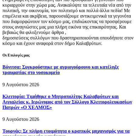
κυριαρχούν στην χώρα μας. Ανακαλύψτε τα τελευταία νέα από την
πολιτική, την οικονομία, τον πολιτισμό και πολλά άλλα πεδία! Με
επιμέλεια και ακρίβεια, παρουσιάζουμε αντικειμενικά τα γεγονότα
που διαμορφώνουν τον κόσμο μας, επιδιώκοντας να προσφέρουμε
στους αναγνώστες μας μια πλήρη εικόνα της επικαιρότητας. Και
βεβαιώς θα φιλοξενούμε άρθρα ,
δημοσιεύσεις συλλόγων που δραστηριοποιούνται οπουδήποτε στον
κόσμο και έχουν αναφορά στον δήμο Καλαβρύτων.
Οι Επιλογές μας
Βόνιτσα: Συγκρούστηκε με αγριογούρουνο και κατέληξε
τραυματίας στο νοσοκομείο
9 Αυγούστου 2026
Κλειτορία: Τιμήθηκε ο Μητροπολίτης Καλαβρύτων και
Αιγιαλείας κ. Ιερώνυμος από τον Σύλλογο Κλειτορολευκασίων
Πατρών «Ο ΧΕΛΜΟΣ»
9 Αυγούστου 2026
Τουρνάς: Σε πλήρη ετοιμότητα ο κρατικός μηχανισμός για τα