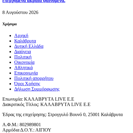
επερχόμενα ακραία φαινόμενα.
8 Αυγούστου 2026
Χρήσιμα
Αρχική
Καλάβρυτα
Δυτική Ελλάδα
Διαύγεια
Πολιτική
Οικονομία
Αθλητικά
Επικοινωνία
Πολιτική απορρήτου
Όροι Χρήσης
Δήλωση Συμμόρφωσης
Επωνυμία: ΚΑΛΑΒΡΥΤΑ LIVE Ε.Ε
Διακριτικός Τίτλος: ΚΑΛΑΒΡΥΤΑ LIVE E.E
Έδρας της επιχείρησης: Στρογγυλό Βουνό 0, 25001 Καλάβρυτα
Α.Φ.Μ.: 802989801
Αρμόδια Δ.Ο.Υ.: ΑΙΓΙΟΥ