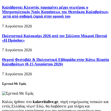
Καλάβρυτα: Κλειστός παραμένει μέχρι νεωτέρας ο
Μητροπολιτικός Ναός Κοιμήσεως της Θεοτόκου Καλαβρύτων,
μετά από σοβαρή ζημιά στην οροφή του
7 Αυγούστου 2026
Πολιτιστικό Καλοκαίρι 2026 από τον Σύλλογο Μικρού Ποντιά
«Η Πρόοδος»
7 Αυγούστου 2026
Θερινό Φεστιβάλ & Πολιτιστική Εβδομάδα στην Κάτω Βλασία
Καλαβρύτων (8-15 Αυγούστου 2026)
7 Αυγούστου 2026
Σχετικά Με Εμάς
Καλώς ήρθατε στο
kalavritalive.gr
, πηγή ενημέρωσης τοπικών και
εντός Ελλάδας νέων! Εδώ, θα διαβάσετε μια πλήρη και
ενημερωμένη επισκόπηση των πιο πρόσφατων γεγονότων που