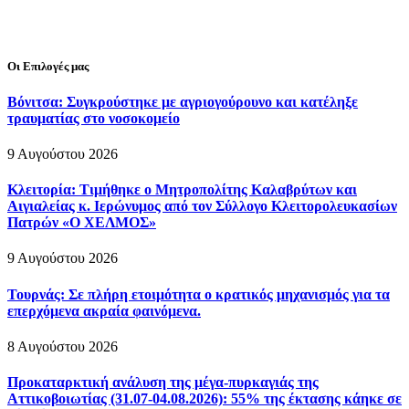
Οι Επιλογές μας
Βόνιτσα: Συγκρούστηκε με αγριογούρουνο και κατέληξε
τραυματίας στο νοσοκομείο
9 Αυγούστου 2026
Κλειτορία: Τιμήθηκε ο Μητροπολίτης Καλαβρύτων και
Αιγιαλείας κ. Ιερώνυμος από τον Σύλλογο Κλειτορολευκασίων
Πατρών «Ο ΧΕΛΜΟΣ»
9 Αυγούστου 2026
Τουρνάς: Σε πλήρη ετοιμότητα ο κρατικός μηχανισμός για τα
επερχόμενα ακραία φαινόμενα.
8 Αυγούστου 2026
Προκαταρκτική ανάλυση της μέγα-πυρκαγιάς της
Αττικοβοιωτίας (31.07-04.08.2026): 55% της έκτασης κάηκε σε