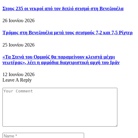
Στους 235 οι νεκροί από τον διπλό σεισμό στη Βενεζουέλα
26 Ιουνίου 2026
Τρόμος στη Βενεζουέλα μετά τους σεισμούς 7,2 και 7,5 Ρίχτερ
25 Ιουνίου 2026
«Τα Στενά του Ορμούζ θα παραμείνουν κλειστά μέχρι
νεωτέρας», λέει η αρμόδια διαχειριστική αρχή του Ιράν
12 Ιουνίου 2026
Leave A Reply