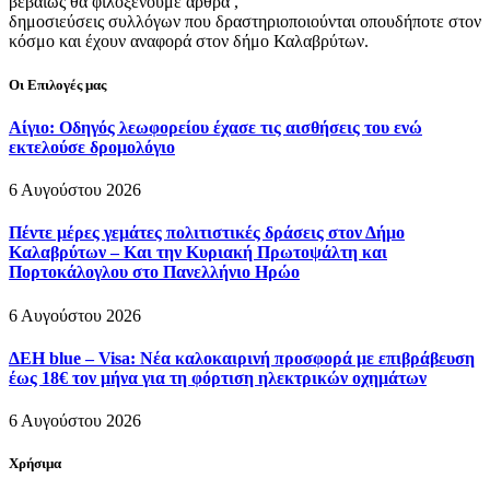
βεβαιώς θα φιλοξενούμε άρθρα ,
δημοσιεύσεις συλλόγων που δραστηριοποιούνται οπουδήποτε στον
κόσμο και έχουν αναφορά στον δήμο Καλαβρύτων.
Οι Επιλογές μας
Αίγιο: Οδηγός λεωφορείου έχασε τις αισθήσεις του ενώ
εκτελούσε δρομολόγιο
6 Αυγούστου 2026
Πέντε μέρες γεμάτες πολιτιστικές δράσεις στον Δήμο
Καλαβρύτων – Και την Κυριακή Πρωτοψάλτη και
Πορτοκάλογλου στο Πανελλήνιο Ηρώο
6 Αυγούστου 2026
ΔΕΗ blue – Visa: Νέα καλοκαιρινή προσφορά με επιβράβευση
έως 18€ τον μήνα για τη φόρτιση ηλεκτρικών οχημάτων
6 Αυγούστου 2026
Χρήσιμα