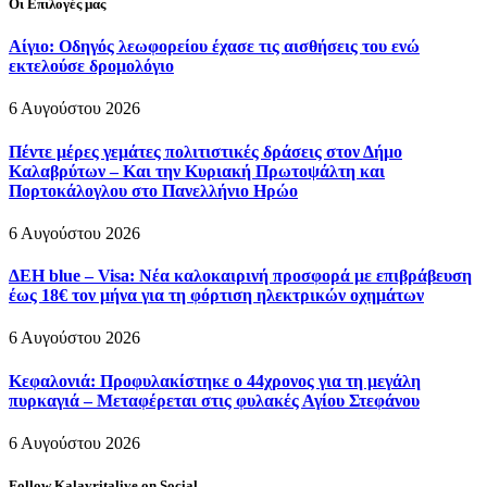
Οι Επιλογές μας
Αίγιο: Οδηγός λεωφορείου έχασε τις αισθήσεις του ενώ
εκτελούσε δρομολόγιο
6 Αυγούστου 2026
Πέντε μέρες γεμάτες πολιτιστικές δράσεις στον Δήμο
Καλαβρύτων – Και την Κυριακή Πρωτοψάλτη και
Πορτοκάλογλου στο Πανελλήνιο Ηρώο
6 Αυγούστου 2026
ΔΕΗ blue – Visa: Νέα καλοκαιρινή προσφορά με επιβράβευση
έως 18€ τον μήνα για τη φόρτιση ηλεκτρικών οχημάτων
6 Αυγούστου 2026
Κεφαλονιά: Προφυλακίστηκε ο 44χρονος για τη μεγάλη
πυρκαγιά – Μεταφέρεται στις φυλακές Αγίου Στεφάνου
6 Αυγούστου 2026
Follow Kalavritalive on Social