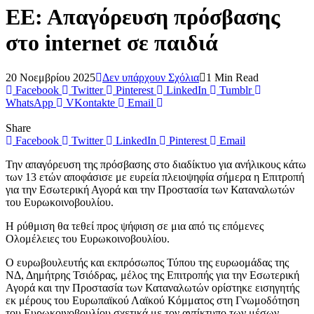
ΕΕ: Απαγόρευση πρόσβασης
στο internet σε παιδιά
20 Νοεμβρίου 2025
Δεν υπάρχουν Σχόλια
1 Min Read
Facebook
Twitter
Pinterest
LinkedIn
Tumblr
WhatsApp
VKontakte
Email
Share
Facebook
Twitter
LinkedIn
Pinterest
Email
Την απαγόρευση της πρόσβασης στο διαδίκτυο για ανήλικους κάτω
των 13 ετών αποφάσισε με ευρεία πλειοψηφία σήμερα η Επιτροπή
για την Εσωτερική Αγορά και την Προστασία των Καταναλωτών
του Ευρωκοινoβουλίου.
Η ρύθμιση θα τεθεί προς ψήφιση σε μια από τις επόμενες
Ολομέλειες του Ευρωκοινοβουλίου.
Ο ευρωβουλευτής και εκπρόσωπος Τύπου της ευρωομάδας της
ΝΔ, Δημήτρης Τσιόδρας, μέλος της Επιτροπής για την Εσωτερική
Αγορά και την Προστασία των Καταναλωτών ορίστηκε εισηγητής
εκ μέρους του Ευρωπαϊκού Λαϊκού Κόμματος στη Γνωμοδότηση
του Ευρωκοινοβουλίου σχετικά με τον αντίκτυπο των μέσων