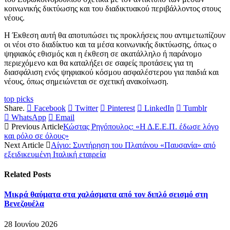
κοινωνικής δικτύωσης και του διαδικτυακού περιβάλλοντος στους
νέους.
Η Έκθεση αυτή θα αποτυπώσει τις προκλήσεις που αντιμετωπίζουν
οι νέοι στο διαδίκτυο και τα μέσα κοινωνικής δικτύωσης, όπως ο
ψηφιακός εθισμός και η έκθεση σε ακατάλληλο ή παράνομο
περιεχόμενο και θα καταλήξει σε σαφείς προτάσεις για τη
διασφάλιση ενός ψηφιακού κόσμου ασφαλέστερου για παιδιά και
νέους, όπως σημειώνεται σε σχετική ανακοίνωση.
top picks
Share.
Facebook
Twitter
Pinterest
LinkedIn
Tumblr
WhatsApp
Email
Previous Article
Κώστας Ρηγόπουλος: «Η Δ.Ε.Ε.Π. έδωσε λόγο
και ρόλο σε όλους»
Next Article
Αίγιο: Συντήρηση του Πλατάνου «Παυσανία» από
εξειδικευμένη Ιταλική εταιρεία
Related
Posts
Μικρά θαύματα στα χαλάσματα από τον διπλό σεισμό στη
Βενεζουέλα
28 Ιουνίου 2026