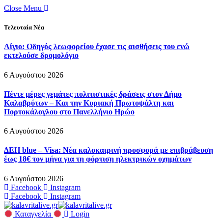
Close Menu
Τελευταία Νέα
Αίγιο: Οδηγός λεωφορείου έχασε τις αισθήσεις του ενώ
εκτελούσε δρομολόγιο
6 Αυγούστου 2026
Πέντε μέρες γεμάτες πολιτιστικές δράσεις στον Δήμο
Καλαβρύτων – Και την Κυριακή Πρωτοψάλτη και
Πορτοκάλογλου στο Πανελλήνιο Ηρώο
6 Αυγούστου 2026
ΔΕΗ blue – Visa: Νέα καλοκαιρινή προσφορά με επιβράβευση
έως 18€ τον μήνα για τη φόρτιση ηλεκτρικών οχημάτων
6 Αυγούστου 2026
Facebook
Instagram
Facebook
Instagram
Καταγγελία
Login