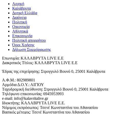
Αρχική
Καλάβρυτα
Δυτική Ελλάδα
Διαύγεια
Πολιτική
Οικονομία
Αθλητικά
Επικοινωνία
Πολιτική απορρήτου
Όροι Χρήσης
Δήλωση Συμμόρφωσης
Επωνυμία: ΚΑΛΑΒΡΥΤΑ LIVE Ε.Ε
Διακριτικός Τίτλος: ΚΑΛΑΒΡΥΤΑ LIVE E.E
Έδρας της επιχείρησης: Στρογγυλό Βουνό 0, 25001 Καλάβρυτα
Α.Φ.Μ.: 802989801
Αρμόδια Δ.Ο.Υ.: ΑΙΓΙΟΥ
Tαχυδρομική διεύθυνση: Στρογγυλό Βουνό 0, 25001 Καλάβρυτα
Tηλέφωνο επικοινωνίας: 6945953993
e-mail: info@kalavritalive.gr
Iδιοκτήτης: ΚΑΛΑΒΡΥΤΑ LIVE E.E.
Νόμιμος εκπρόσωπος: Τσενέ Κωνσταντίνα του Αθανασίου
Βασικός μέτοχος: Τσενέ Κωνσταντίνα του Αθανασίου