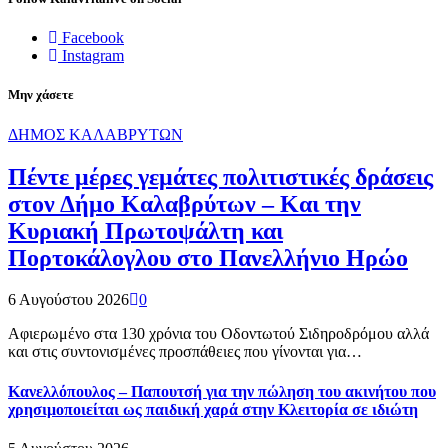
Facebook
Instagram
Μην χάσετε
ΔΗΜΟΣ ΚΑΛΑΒΡΥΤΩΝ
Πέντε μέρες γεμάτες πολιτιστικές δράσεις
στον Δήμο Καλαβρύτων – Και την
Κυριακή Πρωτοψάλτη και
Πορτοκάλογλου στο Πανελλήνιο Ηρώο
6 Αυγούστου 2026
0
Αφιερωμένο στα 130 χρόνια του Οδοντωτού Σιδηροδρόμου αλλά
και στις συντονισμένες προσπάθειες που γίνονται για…
Κανελλόπουλος – Παπουτσή για την πώληση του ακινήτου που
χρησιμοποιείται ως παιδική χαρά στην Κλειτορία σε ιδιώτη