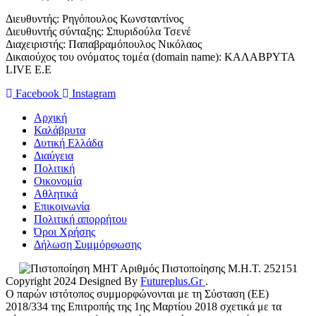
Διευθυντής: Ρηγόπουλος Κωνσταντίνος
Διευθυντής σύνταξης: Σπυριδούλα Τσενέ
Διαχειριστής: Παπαβραμόπουλος Νικόλαος
Δικαιούχος του ονόματος τομέα (domain name): ΚΑΛΑΒΡΥΤΑ
LIVE E.E
Facebook
Instagram
Αρχική
Καλάβρυτα
Δυτική Ελλάδα
Διαύγεια
Πολιτική
Οικονομία
Αθλητικά
Επικοινωνία
Πολιτική απορρήτου
Όροι Χρήσης
Δήλωση Συμμόρφωσης
Αριθμός Πιστοποίησης Μ.Η.Τ. 252151
Copyright 2024 Designed By
Futureplus.Gr
.
Ο παρών ιστότοπος συμμορφώνονται με τη Σύσταση (ΕΕ)
2018/334 της Επιτροπής της 1ης Μαρτίου 2018 σχετικά με τα