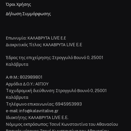
Όροι Χρήσης
Δήλωση Συμμόρφωσης
Επωνυμία: ΚΑΛΑΒΡΥΤΑ LIVE Ε.Ε
Διακριτικός Τίτλος: ΚΑΛΑΒΡΥΤΑ LIVE E.E
Έδρας της επιχείρησης: Στρογγυλό Βουνό 0, 25001
Καλάβρυτα
Α.Φ.Μ.: 802989801
Αρμόδια Δ.Ο.Υ.: ΑΙΓΙΟΥ
Tαχυδρομική διεύθυνση: Στρογγυλό Βουνό 0, 25001
Καλάβρυτα
Tηλέφωνο επικοινωνίας: 6945953993
e-mail: info@kalavritalive.gr
Iδιοκτήτης: ΚΑΛΑΒΡΥΤΑ LIVE E.E.
Νόμιμος εκπρόσωπος: Τσενέ Κωνσταντίνα του Αθανασίου
Βασικός μέτοχος: Τσενέ Κωνσταντίνα του Αθανασίου