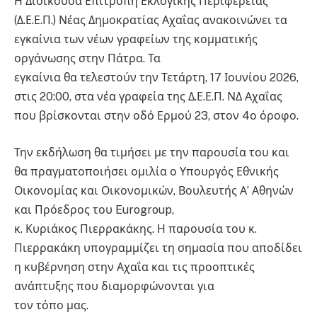
Η Διοικούσα Επιτροπή Εκλογικής Περιφέρειας
(Δ.Ε.Ε.Π.) Νέας Δημοκρατίας Αχαΐας ανακοινώνει τα
εγκαίνια των νέων γραφείων της κομματικής
οργάνωσης στην Πάτρα. Τα
εγκαίνια θα τελεστούν την Τετάρτη, 17 Ιουνίου 2026,
στις 20:00, στα νέα γραφεία της Δ.Ε.Ε.Π. ΝΔ Αχαΐας
που βρίσκονται στην οδό Ερμού 23, στον 4ο όροφο.
Την εκδήλωση θα τιμήσει με την παρουσία του και
θα πραγματοποιήσει ομιλία ο Υπουργός Εθνικής
Οικονομίας και Οικονομικών, Βουλευτής Α’ Αθηνών
και Πρόεδρος του Eurogroup,
κ. Κυριάκος Πιερρακάκης. Η παρουσία του κ.
Πιερρακάκη υπογραμμίζει τη σημασία που αποδίδει
η κυβέρνηση στην Αχαΐα και τις προοπτικές
ανάπτυξης που διαμορφώνονται για
τον τόπο μας.