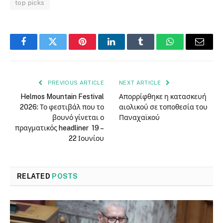
top picks
Facebook
Twitter
Pinterest
LinkedIn
Tumblr
WhatsApp
Email
PREVIOUS ARTICLE
NEXT ARTICLE
Helmos Mountain Festival
Απορρίφθηκε η κατασκευή
2026: Το φεστιβάλ που το
αιολικού σε τοποθεσία του
βουνό γίνεται ο
Παναχαϊκού
πραγματικός headliner ​ 19 –
22 Ιουνίου
RELATED
POSTS