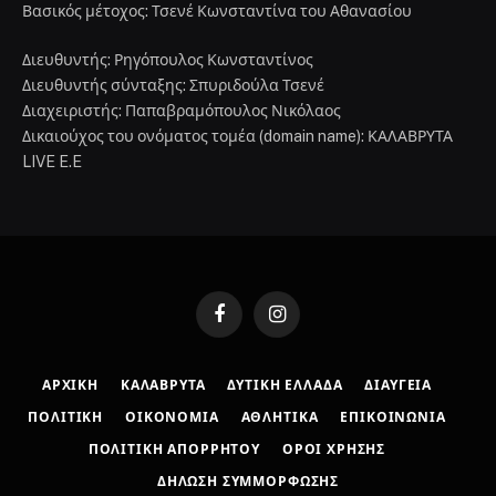
Βασικός μέτοχος: Τσενέ Κωνσταντίνα του Αθανασίου
Διευθυντής: Ρηγόπουλος Κωνσταντίνος
Διευθυντής σύνταξης: Σπυριδούλα Τσενέ
Διαχειριστής: Παπαβραμόπουλος Νικόλαος
Δικαιούχος του ονόματος τομέα (domain name): ΚΑΛΑΒΡΥΤΑ
LIVE E.E
Facebook
Instagram
ΑΡΧΙΚΉ
ΚΑΛΆΒΡΥΤΑ
ΔΥΤΙΚΉ ΕΛΛΆΔΑ
ΔΙΑΎΓΕΙΑ
ΠΟΛΙΤΙΚΉ
ΟΙΚΟΝΟΜΊΑ
ΑΘΛΗΤΙΚΆ
ΕΠΙΚΟΙΝΩΝΊΑ
ΠΟΛΙΤΙΚΉ ΑΠΟΡΡΉΤΟΥ
ΌΡΟΙ ΧΡΉΣΗΣ
ΔΉΛΩΣΗ ΣΥΜΜΌΡΦΩΣΗΣ