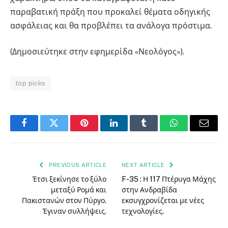
παραβατική πράξη που προκαλεί θέματα οδηγικής
ασφάλειας και θα προβλέπει τα ανάλογα πρόστιμα.
(Δημοσιεύτηκε στην εφημερίδα «Νεολόγος»).
top picks
Facebook
Twitter
Pinterest
LinkedIn
Tumblr
WhatsApp
Email
PREVIOUS ARTICLE
NEXT ARTICLE
Έτσι ξεκίνησε το ξύλο
F-35 : Η 117 Πτέρυγα Μάχης
μεταξύ Ρομά και
στην Ανδραβίδα
Πακιστανών στον Πύργο.
εκσυγχρονίζεται με νέες
Έγιναν συλλήψεις.
τεχνολογίες.