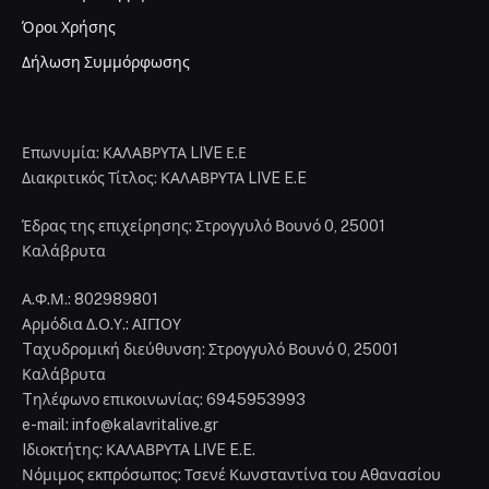
Όροι Χρήσης
Δήλωση Συμμόρφωσης
Επωνυμία: ΚΑΛΑΒΡΥΤΑ LIVE Ε.Ε
Διακριτικός Τίτλος: ΚΑΛΑΒΡΥΤΑ LIVE E.E
Έδρας της επιχείρησης: Στρογγυλό Βουνό 0, 25001
Καλάβρυτα
Α.Φ.Μ.: 802989801
Αρμόδια Δ.Ο.Υ.: ΑΙΓΙΟΥ
Tαχυδρομική διεύθυνση: Στρογγυλό Βουνό 0, 25001
Καλάβρυτα
Tηλέφωνο επικοινωνίας: 6945953993
e-mail: info@kalavritalive.gr
Iδιοκτήτης: ΚΑΛΑΒΡΥΤΑ LIVE E.E.
Νόμιμος εκπρόσωπος: Τσενέ Κωνσταντίνα του Αθανασίου