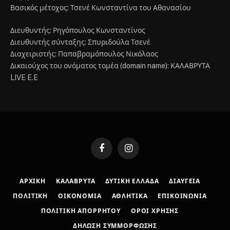
Βασικός μέτοχος: Τσενέ Κωνσταντίνα του Αθανασίου
Διευθυντής: Ρηγόπουλος Κωνσταντίνος
Διευθυντής σύνταξης: Σπυριδούλα Τσενέ
Διαχειριστής: Παπαβραμόπουλος Νικόλαος
Δικαιούχος του ονόματος τομέα (domain name): ΚΑΛΑΒΡΥΤΑ
LIVE E.E
Facebook
Instagram
ΑΡΧΙΚΉ
ΚΑΛΆΒΡΥΤΑ
ΔΥΤΙΚΉ ΕΛΛΆΔΑ
ΔΙΑΎΓΕΙΑ
ΠΟΛΙΤΙΚΉ
ΟΙΚΟΝΟΜΊΑ
ΑΘΛΗΤΙΚΆ
ΕΠΙΚΟΙΝΩΝΊΑ
ΠΟΛΙΤΙΚΉ ΑΠΟΡΡΉΤΟΥ
ΌΡΟΙ ΧΡΉΣΗΣ
ΔΉΛΩΣΗ ΣΥΜΜΌΡΦΩΣΗΣ