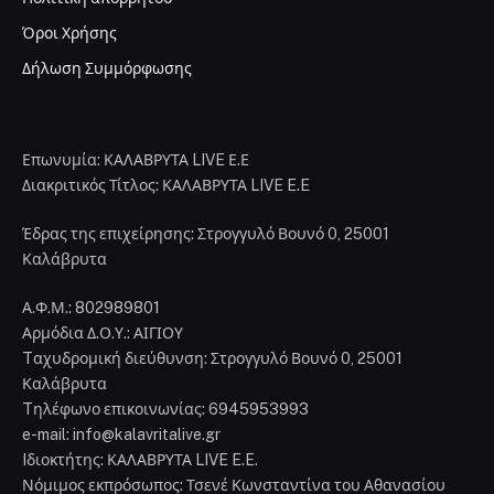
Όροι Χρήσης
Δήλωση Συμμόρφωσης
Επωνυμία: ΚΑΛΑΒΡΥΤΑ LIVE Ε.Ε
Διακριτικός Τίτλος: ΚΑΛΑΒΡΥΤΑ LIVE E.E
Έδρας της επιχείρησης: Στρογγυλό Βουνό 0, 25001
Καλάβρυτα
Α.Φ.Μ.: 802989801
Αρμόδια Δ.Ο.Υ.: ΑΙΓΙΟΥ
Tαχυδρομική διεύθυνση: Στρογγυλό Βουνό 0, 25001
Καλάβρυτα
Tηλέφωνο επικοινωνίας: 6945953993
e-mail: info@kalavritalive.gr
Iδιοκτήτης: ΚΑΛΑΒΡΥΤΑ LIVE E.E.
Νόμιμος εκπρόσωπος: Τσενέ Κωνσταντίνα του Αθανασίου