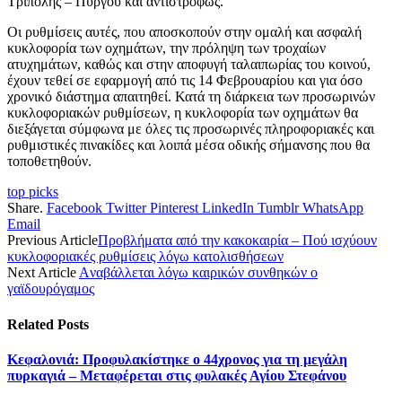
Τρίπολης – Πύργου και αντιστρόφως.
Οι ρυθμίσεις αυτές, που αποσκοπούν στην ομαλή και ασφαλή
κυκλοφορία των οχημάτων, την πρόληψη των τροχαίων
ατυχημάτων, καθώς και στην αποφυγή ταλαιπωρίας του κοινού,
έχουν τεθεί σε εφαρμογή από τις 14 Φεβρουαρίου και για όσο
χρονικό διάστημα απαιτηθεί. Κατά τη διάρκεια των προσωρινών
κυκλοφοριακών ρυθμίσεων, η κυκλοφορία των οχημάτων θα
διεξάγεται σύμφωνα με όλες τις προσωρινές πληροφοριακές και
ρυθμιστικές πινακίδες και λοιπά μέσα οδικής σήμανσης που θα
τοποθετηθούν.
top picks
Share.
Facebook
Twitter
Pinterest
LinkedIn
Tumblr
WhatsApp
Email
Previous Article
Προβλήματα από την κακοκαιρία – Πού ισχύουν
κυκλοφοριακές ρυθμίσεις λόγω κατολισθήσεων
Next Article
Aναβάλλεται λόγω καιρικών συνθηκών o
γαϊδουρόγαμος
Related
Posts
Κεφαλονιά: Προφυλακίστηκε ο 44χρονος για τη μεγάλη
πυρκαγιά – Μεταφέρεται στις φυλακές Αγίου Στεφάνου