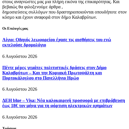
στους αναγνώστες μας μια πλήρη εικόνα της επικαιρότητας. Και
βεβαιώς θα φιλοξενούμε άρθρα ,
δημοσιεύσεις συλλόγων που δραστηριοποιούνται οπουδήποτε στον
κόσμο και έχουν αναφορά στον δήμο Καλαβρύτων.
Οι Επιλογές μας
Αίγιο: Οδηγός λεωφορείου έχασε τις αισθήσεις του ενώ
εκτελούσε δρομολόγιο
6 Αυγούστου 2026
Πέντε μέρες γεμάτες πολιτιστικές δράσεις στον Δήμο
Καλαβρύτων – Και την Κυριακή Πρωτοψάλτη και
Πορτοκάλογλου στο Πανελλήνιο Ηρώο
6 Αυγούστου 2026
ΔΕΗ blue – Visa: Νέα καλοκαιρινή προσφορά με επιβράβευση
έως 18€ τον μήνα για τη φόρτιση ηλεκτρικών οχημάτων
6 Αυγούστου 2026
Χρήσιμα