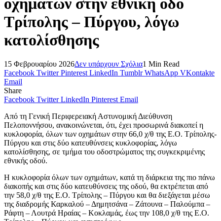
οχημάτων στην εθνική οδό
Τρίπολης – Πύργου, λόγω
κατολίσθησης
15 Φεβρουαρίου 2026
Δεν υπάρχουν Σχόλια
1 Min Read
Facebook
Twitter
Pinterest
LinkedIn
Tumblr
WhatsApp
VKontakte
Email
Share
Facebook
Twitter
LinkedIn
Pinterest
Email
Από τη Γενική Περιφερειακή Αστυνομική Διεύθυνση
Πελοποννήσου, ανακοινώνεται, ότι, έχει προσωρινά διακοπεί η
κυκλοφορία, όλων των οχημάτων στην 66,0 χ/θ της Ε.Ο. Τρίπολης-
Πύργου και στις δύο κατευθύνσεις κυκλοφορίας, λόγω
κατολίσθησης, σε τμήμα του οδοστρώματος της συγκεκριμένης
εθνικής οδού.
Η κυκλοφορία όλων των οχημάτων, κατά τη διάρκεια της πιο πάνω
διακοπής και στις δύο κατευθύνσεις της οδού, θα εκτρέπεται από
την 58,0 χ/θ της Ε.Ο. Τρίπολης – Πύργου και θα διεξάγεται μέσω
της διαδρομής Καρκαλού – Δημητσάνα – Ζάτουνα – Παλούμπα –
Ράφτη – Λουτρά Ηραίας – Κοκλαμάς, έως την 108,0 χ/θ της Ε.Ο.