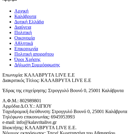
Αρχική
Καλάβρυτα
Δυτική Ελλάδα
Διαύγεια
Πολιτική
Οικονομία
Αθλητικά
Επικοινωνία
Πολιτική απορρήτου
Όροι Χρήσης
Δήλωση Συμμόρφωσης
Επωνυμία: ΚΑΛΑΒΡΥΤΑ LIVE Ε.Ε
Διακριτικός Τίτλος: ΚΑΛΑΒΡΥΤΑ LIVE E.E
Έδρας της επιχείρησης: Στρογγυλό Βουνό 0, 25001 Καλάβρυτα
Α.Φ.Μ.: 802989801
Αρμόδια Δ.Ο.Υ.: ΑΙΓΙΟΥ
Tαχυδρομική διεύθυνση: Στρογγυλό Βουνό 0, 25001 Καλάβρυτα
Tηλέφωνο επικοινωνίας: 6945953993
e-mail: info@kalavritalive.gr
Iδιοκτήτης: ΚΑΛΑΒΡΥΤΑ LIVE E.E.
Νόμιμος εκπρόσωπος: Τσενέ Κωνσταντίνα του Αθανασίου