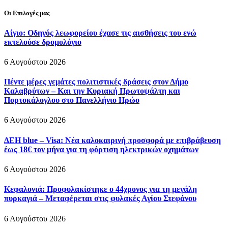
Οι Επιλογές μας
Αίγιο: Οδηγός λεωφορείου έχασε τις αισθήσεις του ενώ
εκτελούσε δρομολόγιο
6 Αυγούστου 2026
Πέντε μέρες γεμάτες πολιτιστικές δράσεις στον Δήμο
Καλαβρύτων – Και την Κυριακή Πρωτοψάλτη και
Πορτοκάλογλου στο Πανελλήνιο Ηρώο
6 Αυγούστου 2026
ΔΕΗ blue – Visa: Νέα καλοκαιρινή προσφορά με επιβράβευση
έως 18€ τον μήνα για τη φόρτιση ηλεκτρικών οχημάτων
6 Αυγούστου 2026
Κεφαλονιά: Προφυλακίστηκε ο 44χρονος για τη μεγάλη
πυρκαγιά – Μεταφέρεται στις φυλακές Αγίου Στεφάνου
6 Αυγούστου 2026