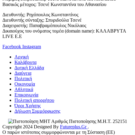
Βασικός μέτοχος: Τσενέ Κωνσταντίνα του Αθανασίου
Διευθυντής: Ρηγόπουλος Κωνσταντίνος
Διευθυντής σύνταξης: Σπυριδούλα Τσενέ
Διαχειριστής: Παπαβραμόπουλος Νικόλαος
Δικαιούχος του ονόματος τομέα (domain name): ΚΑΛΑΒΡΥΤΑ
LIVE E.E
Facebook
Instagram
Αρχική
Καλάβρυτα
Δυτική Ελλάδα
Διαύγεια
Πολιτική
Οικονομία
Αθλητικά
Επικοινωνία
Πολιτική απορρήτου
Όροι Χρήσης
Δήλωση Συμμόρφωσης
Αριθμός Πιστοποίησης Μ.Η.Τ. 252151
Copyright 2024 Designed By
Futureplus.Gr
.
Ο παρών ιστότοπος συμμορφώνονται με τη Σύσταση (ΕΕ)