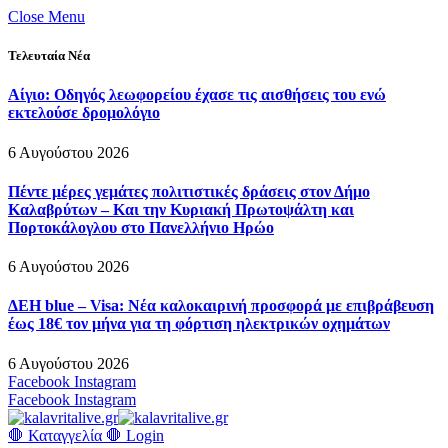
Close Menu
Τελευταία Νέα
Αίγιο: Οδηγός λεωφορείου έχασε τις αισθήσεις του ενώ
εκτελούσε δρομολόγιο
6 Αυγούστου 2026
Πέντε μέρες γεμάτες πολιτιστικές δράσεις στον Δήμο
Καλαβρύτων – Και την Κυριακή Πρωτοψάλτη και
Πορτοκάλογλου στο Πανελλήνιο Ηρώο
6 Αυγούστου 2026
ΔΕΗ blue – Visa: Νέα καλοκαιρινή προσφορά με επιβράβευση
έως 18€ τον μήνα για τη φόρτιση ηλεκτρικών οχημάτων
6 Αυγούστου 2026
Facebook
Instagram
Facebook
Instagram
🛑 Καταγγελία 🛑
Login