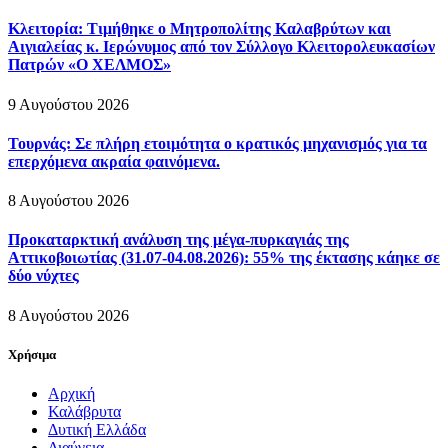
Κλειτορία: Τιμήθηκε ο Μητροπολίτης Καλαβρύτων και
Αιγιαλείας κ. Ιερώνυμος από τον Σύλλογο Κλειτορολευκασίων
Πατρών «Ο ΧΕΛΜΟΣ»
9 Αυγούστου 2026
Τουρνάς: Σε πλήρη ετοιμότητα ο κρατικός μηχανισμός για τα
επερχόμενα ακραία φαινόμενα.
8 Αυγούστου 2026
Προκαταρκτική ανάλυση της μέγα-πυρκαγιάς της
Αττικοβοιωτίας (31.07-04.08.2026): 55% της έκτασης κάηκε σε
δύο νύχτες
8 Αυγούστου 2026
Χρήσιμα
Αρχική
Καλάβρυτα
Δυτική Ελλάδα
Διαύγεια