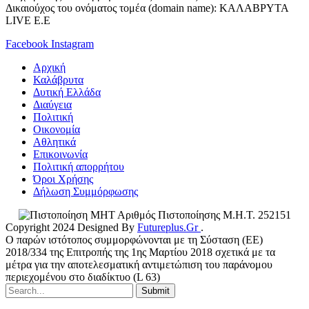
Δικαιούχος του ονόματος τομέα (domain name): ΚΑΛΑΒΡΥΤΑ
LIVE E.E
Facebook
Instagram
Αρχική
Καλάβρυτα
Δυτική Ελλάδα
Διαύγεια
Πολιτική
Οικονομία
Αθλητικά
Επικοινωνία
Πολιτική απορρήτου
Όροι Χρήσης
Δήλωση Συμμόρφωσης
Αριθμός Πιστοποίησης Μ.Η.Τ. 252151
Copyright 2024 Designed By
Futureplus.Gr
.
Ο παρών ιστότοπος συμμορφώνονται με τη Σύσταση (ΕΕ)
2018/334 της Επιτροπής της 1ης Μαρτίου 2018 σχετικά με τα
μέτρα για την αποτελεσματική αντιμετώπιση του παράνομου
περιεχομένου στο διαδίκτυο (L 63)
Submit