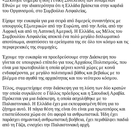
«Ξεκίνησε σήμερα η 80ή Γενική Συνέλευση των Ηνωμένων
Εθνών με την ιδιαιτερότητα ότι η Ελλάδα βρίσκεται στην καρδιά
του Οργανισμού, στο Συμβούλιο Ασφαλείας.
Είχαμε την ευκαιρία για μια σειρά από διμερείς συναντήσεις με
υπουργούς Εξωτερικών από την Ευρώπη, από την Ασία, από την
Αφρική και από τη Λατινική Αμερική. Η Ελλάδα, ως Μέλος του
Συμβουλίου Ασφαλείας αποκτά ένα πολύ μεγάλο διπλωματικό
αποτύπωμα, αναπτύσσει τα ερείσματα της σε όλο τον κόσμο και τις
περιφερειακές της συμμαχίες.
Έχουμε την ευκαιρία να προεδρεύσουμε στην Διάσκεψη που
γίνεται σε υπουργικό επίπεδο για τους Αρχαίους Πολιτισμούς, που
είναι μια πρωτοβουλία η οποία φέρνει κοντά χώρες με κοινά
ενδιαφέροντα, με μεγάλο πολιτισμικό βάθος και βεβαίως με το
βλέμμα στα αγαθά της αρχαιότητας και του νεότερου κόσμου.
Τέλος, συμμετείχαμε στην διάσκεψη για τη λύση των δύο κρατών
την οποία συγκάλεσε ο Γάλλος πρόεδρος και η Σαουδική Αραβία.
Πρόκειται για μια διάσκεψη, η οποία ασχολήθηκε με το
Παλαιστινιακό. Η Ελλάδα έχει μια εκπεφρασμένη θέση για το
ζήτημα αυτό. Η πάγια θέση της είναι ότι είναι μια πρωτοπόρος και
επισπεύδουσα χώρα σε ότι αφορά τα ανθρωπιστικά. Ήδη έχει
παράσχει σημαντική ανθρωπιστική βοήθεια, έχει περιθάλψει παιδιά
από τη Γάζα, ενισχύει την Παλαιστινιακή αρχή.