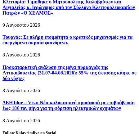
Κλειτορία: Τιμήθηκε ο Μητροπολίτης Καλαβρύτων και
Αιγιαλείας κ. Ιερώνυμος από τον Σύλλογο Κλειτορολευκασίων
Πατρών «Ο ΧΕΛΜΟΣ»
9 Αυγούστου 2026
Τουρνάς: Σε πλήρη ετοιμότητα ο κρατικός μηχανισμός για τα
επερχόμενα ακραία φαινόμενα.
8 Αυγούστου 2026
Προκαταρκτική ανάλυση της μέγα-πυρκαγιάς της
Αττικοβοιωτίας (31.07-04.08.2026): 55% της έκτασης κάηκε σε
δύο νύχτες
8 Αυγούστου 2026
ΔΕΗ blue – Visa: Νέα καλοκαιρινή προσφορά με επιβράβευση
έως 18€ τον μήνα για τη φόρτιση ηλεκτρικών οχημάτων
8 Αυγούστου 2026
Follow Kalavritalive on Social