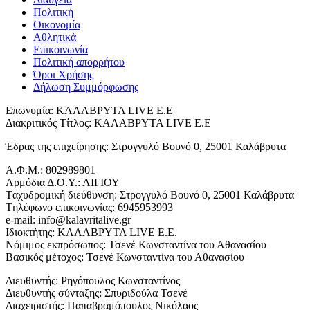
Πολιτική
Οικονομία
Αθλητικά
Επικοινωνία
Πολιτική απορρήτου
Όροι Χρήσης
Δήλωση Συμμόρφωσης
Επωνυμία: ΚΑΛΑΒΡΥΤΑ LIVE Ε.Ε
Διακριτικός Τίτλος: ΚΑΛΑΒΡΥΤΑ LIVE E.E
Έδρας της επιχείρησης: Στρογγυλό Βουνό 0, 25001 Καλάβρυτα
Α.Φ.Μ.: 802989801
Αρμόδια Δ.Ο.Υ.: ΑΙΓΙΟΥ
Tαχυδρομική διεύθυνση: Στρογγυλό Βουνό 0, 25001 Καλάβρυτα
Tηλέφωνο επικοινωνίας: 6945953993
e-mail: info@kalavritalive.gr
Iδιοκτήτης: ΚΑΛΑΒΡΥΤΑ LIVE E.E.
Νόμιμος εκπρόσωπος: Τσενέ Κωνσταντίνα του Αθανασίου
Βασικός μέτοχος: Τσενέ Κωνσταντίνα του Αθανασίου
Διευθυντής: Ρηγόπουλος Κωνσταντίνος
Διευθυντής σύνταξης: Σπυριδούλα Τσενέ
Διαχειριστής: Παπαβραμόπουλος Νικόλαος