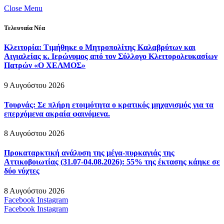
Close Menu
Τελευταία Νέα
Κλειτορία: Τιμήθηκε ο Μητροπολίτης Καλαβρύτων και
Αιγιαλείας κ. Ιερώνυμος από τον Σύλλογο Κλειτορολευκασίων
Πατρών «Ο ΧΕΛΜΟΣ»
9 Αυγούστου 2026
Τουρνάς: Σε πλήρη ετοιμότητα ο κρατικός μηχανισμός για τα
επερχόμενα ακραία φαινόμενα.
8 Αυγούστου 2026
Προκαταρκτική ανάλυση της μέγα-πυρκαγιάς της
Αττικοβοιωτίας (31.07-04.08.2026): 55% της έκτασης κάηκε σε
δύο νύχτες
8 Αυγούστου 2026
Facebook
Instagram
Facebook
Instagram