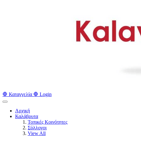
🛑 Καταγγελία 🛑
Login
Αρχική
Καλάβρυτα
Τοπικές Κοινότητες
Σύλλογοι
View All