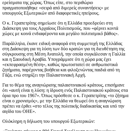
ερείσματα της χώρας. Όπως είπε, στο περιθώριο
πραγματοποιήθηκε «σειρά από διμερείς συναντήσεις» με
υπουργούς Εξωτερικών από διαφορετικές ηπείρους.
Ο κ. Γεραπετρίτης σημείωσε ότι η Ελλάδα προεδρεύει στη
Διάσκεψη για τους Αρχαίους Πολιτισμούς, που «φέρνει κοντά
χώρες με κοινά ενδιαφέροντα και μεγάλο πολιτισμικό βάθος».
Παράλληλα, έκανε ειδική αναφορά στη συμμετοχή της Ελλάδας
στη Διάσκεψη για τη λύση των δύο κρατών για τη διευθέτηση της
σύγκρουσης στη Μέση Ανατολή, την οποία συγκάλεσαν η Γαλλία
και η Σαουδική Αραβία. Υπογράμμισε ότι η χώρα μας έχει
«εκπεφρασμένη θέση», καθώς πρωτοστατεί σε ανθρωπιστικά
ζητήματα, παρέχοντας βοήθεια και φιλοξενώντας παιδιά από τη
Γάζα, ενώ στηρίζει την Παλαιστινιακή Αρχή.
Για το θέμα της αναγνώρισης παλαιστινιακού κράτους, επισήμανε
ότι «αυτή είναι η λύση: η ίδρυση ενός Παλαιστινιακού κράτους στα
όρια προ του 1967». Όπως πρόσθεσε ο κ. Γεραπετρίτης «το ζήτημα
είναι ο χρονισμός», με την Ελλάδα να θεωρεί ότι η αναγνώριση
πρέπει να έρθει «στο τέλος της πολιτικής διαδικασίας και υπό την
αιγίδα του ΟΗΕ».
Ολόκληρη η δήλωση του υπουργού Εξωτερικών: