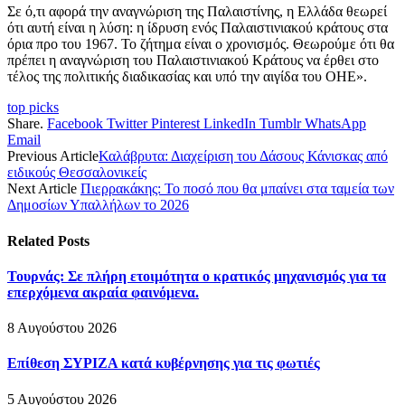
Σε ό,τι αφορά την αναγνώριση της Παλαιστίνης, η Ελλάδα θεωρεί
ότι αυτή είναι η λύση: η ίδρυση ενός Παλαιστινιακού κράτους στα
όρια πρo του 1967. Το ζήτημα είναι ο χρονισμός. Θεωρούμε ότι θα
πρέπει η αναγνώριση του Παλαιστινιακού Κράτους να έρθει στο
τέλος της πολιτικής διαδικασίας και υπό την αιγίδα του ΟΗΕ».
top picks
Share.
Facebook
Twitter
Pinterest
LinkedIn
Tumblr
WhatsApp
Email
Previous Article
Καλάβρυτα: Διαχείριση του Δάσους Κάνισκας από
ειδικούς Θεσσαλονικείς
Next Article
Πιερρακάκης: Το ποσό που θα μπαίνει στα ταμεία των
Δημοσίων Υπαλλήλων το 2026
Related
Posts
Τουρνάς: Σε πλήρη ετοιμότητα ο κρατικός μηχανισμός για τα
επερχόμενα ακραία φαινόμενα.
8 Αυγούστου 2026
Επίθεση ΣΥΡΙΖΑ κατά κυβέρνησης για τις φωτιές
5 Αυγούστου 2026