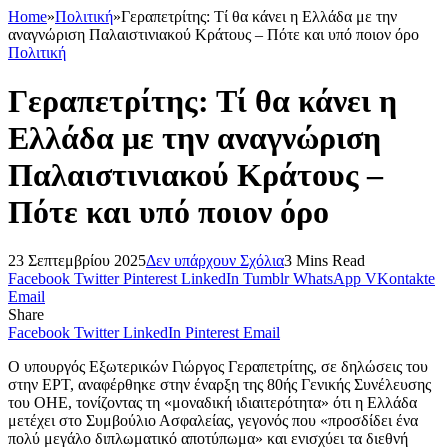
Home
»
Πολιτική
»
Γεραπετρίτης: Τί θα κάνει η Ελλάδα με την
αναγνώριση Παλαιστινιακού Κράτους – Πότε και υπό ποιον όρο
Πολιτική
Γεραπετρίτης: Τί θα κάνει η
Ελλάδα με την αναγνώριση
Παλαιστινιακού Κράτους –
Πότε και υπό ποιον όρο
23 Σεπτεμβρίου 2025
Δεν υπάρχουν Σχόλια
3 Mins Read
Facebook
Twitter
Pinterest
LinkedIn
Tumblr
WhatsApp
VKontakte
Email
Share
Facebook
Twitter
LinkedIn
Pinterest
Email
Ο υπουργός Εξωτερικών Γιώργος Γεραπετρίτης, σε δηλώσεις του
στην ΕΡΤ, αναφέρθηκε στην έναρξη της 80ής Γενικής Συνέλευσης
του ΟΗΕ, τονίζοντας τη «μοναδική ιδιαιτερότητα» ότι η Ελλάδα
μετέχει στο Συμβούλιο Ασφαλείας, γεγονός που «προσδίδει ένα
πολύ μεγάλο διπλωματικό αποτύπωμα» και ενισχύει τα διεθνή