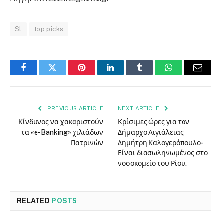
Sl
top picks
Facebook
Twitter
Pinterest
LinkedIn
Tumblr
WhatsApp
Email
PREVIOUS ARTICLE
NEXT ARTICLE
Κίνδυνος να χακαριστούν
Κρίσιμες ώρες για τον
τα «e-Banking» χιλιάδων
Δήμαρχο Αιγιάλειας
Πατρινών
Δημήτρη Καλογερόπουλο-
Είναι διασωληνωμένος στο
νοσοκομείο του Ρίου.
RELATED
POSTS