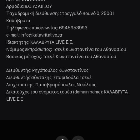
Αρμόδια Δ.Ο.Υ.: ΑΙΓΙΟΥ
Tαχυδρομική διεύθυνση: Στρογγυλό Βουνό 0, 25001
Καλάβρυτα
Tηλέφωνο επικοινωνίας: 6945953993
e-mail: info@kalavritalive.gr
Iδιοκτήτης: ΚΑΛΑΒΡΥΤΑ LIVE E.E.
Νόμιμος εκπρόσωπος: Τσενέ Κωνσταντίνα του Αθανασίου
Βασικός μέτοχος: Τσενέ Κωνσταντίνα του Αθανασίου
Διευθυντής: Ρηγόπουλος Κωνσταντίνος
Διευθυντής σύνταξης: Σπυριδούλα Τσενέ
Διαχειριστής: Παπαβραμόπουλος Νικόλαος
Δικαιούχος του ονόματος τομέα (domain name): ΚΑΛΑΒΡΥΤΑ
LIVE E.E