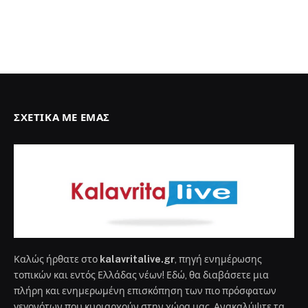
ΣΧΕΤΙΚΆ ΜΕ ΕΜΆΣ
Καλώς ήρθατε στο
kalavritalive.gr
, πηγή ενημέρωσης
τοπικών και εντός Ελλάδας νέων! Εδώ, θα διαβάσετε μια
πλήρη και ενημερωμένη επισκόπηση των πιο πρόσφατων
γεγονότων που κυριαρχούν στην χώρα μας. Ανακαλύψτε τα