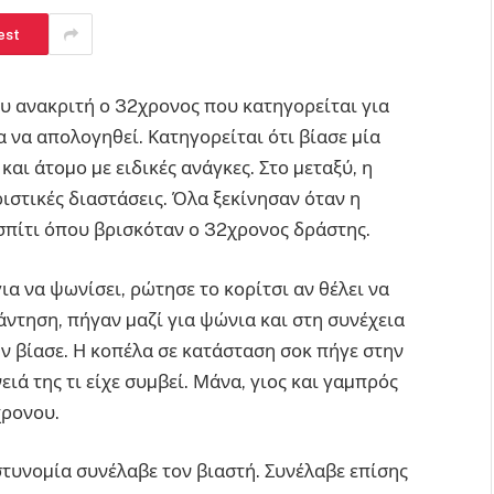
est
υ ανακριτή ο 32χρονος που κατηγορείται για
 να απολογηθεί. Κατηγορείται ότι βίασε µία
 και άτοµο µε ειδικές ανάγκες. Στο µεταξύ, η
ιστικές διαστάσεις. Όλα ξεκίνησαν όταν η
 σπίτι όπου βρισκόταν ο 32χρονος δράστης.
ια να ψωνίσει, ρώτησε το κορίτσι αν θέλει να
άντηση, πήγαν µαζί για ψώνια και στη συνέχεια
ην βίασε. Η κοπέλα σε κατάσταση σοκ πήγε στην
ειά της τι είχε συµβεί. Μάνα, γιος και γαµπρός
χρονου.
Αστυνοµία συνέλαβε τον βιαστή. Συνέλαβε επίσης