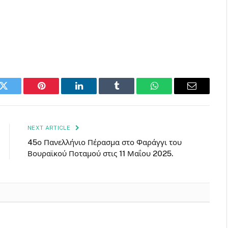
k
Twitter
Pinterest
LinkedIn
Tumblr
WhatsApp
Email
NEXT ARTICLE
45ο Πανελλήνιο Πέρασμα στο Φαράγγι του
Βουραϊκού Ποταμού στις 11 Μαΐου 2025.