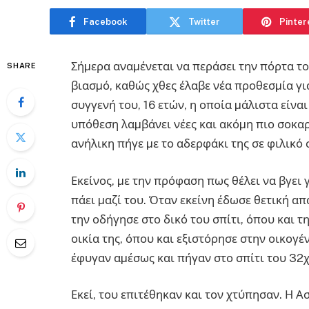
Facebook
Twitter
Pinter
Σήµερα αναµένεται να περάσει την πόρτα το
SHARE
βιασµό, καθώς χθες έλαβε νέα προθεσµία για
συγγενή του, 16 ετών, η οποία µάλιστα είναι
υπόθεση λαµβάνει νέες και ακόµη πιο σοκαρ
ανήλικη πήγε µε το αδερφάκι της σε φιλικό
Εκείνος, µε την πρόφαση πως θέλει να βγει γ
πάει µαζί του. Όταν εκείνη έδωσε θετική απ
την οδήγησε στο δικό του σπίτι, όπου και τ
οικία της, όπου και εξιστόρησε στην οικογέν
έφυγαν αµέσως και πήγαν στο σπίτι του 32
Εκεί, του επιτέθηκαν και τον χτύπησαν. Η 