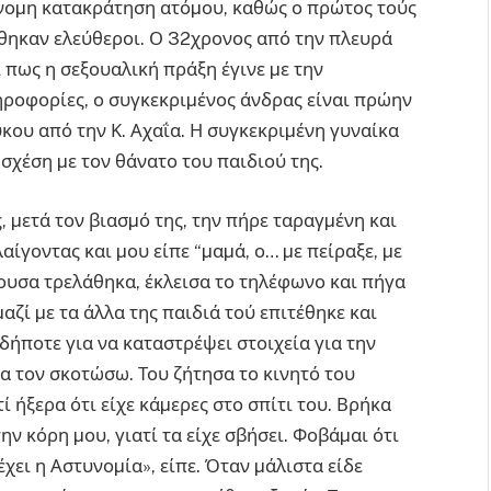
ράνοµη κατακράτηση ατόµου, καθώς ο πρώτος τούς
θηκαν ελεύθεροι. Ο 32χρονος από την πλευρά
 πως η σεξουαλική πράξη έγινε µε την
ροφορίες, ο συγκεκριµένος άνδρας είναι πρώην
κου από την Κ. Αχαΐα. Η συγκεκριµένη γυναίκα
σχέση µε τον θάνατο του παιδιού της.
, µετά τον βιασµό της, την πήρε ταραγµένη και
αίγοντας και µου είπε “µαµά, ο… µε πείραξε, µε
άκουσα τρελάθηκα, έκλεισα το τηλέφωνο και πήγα
µαζί µε τα άλλα της παιδιά τού επιτέθηκε και
δήποτε για να καταστρέψει στοιχεία για την
να τον σκοτώσω. Του ζήτησα το κινητό του
ί ήξερα ότι είχε κάµερες στο σπίτι του. Βρήκα
ην κόρη µου, γιατί τα είχε σβήσει. Φοβάµαι ότι
ο έχει η Αστυνοµία», είπε. Όταν µάλιστα είδε