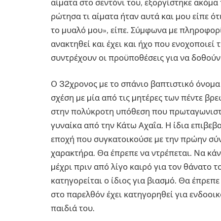
αίµατα στο σεντόνι του, εξοργίστηκε ακόµα 
ρώτησα τι αίµατα ήταν αυτά και µου είπε ότι
το µυαλό µου», είπε. Σύµφωνα µε πληροφορίε
ανακτηθεί και έχει και ήχο που ενοχοποιεί 
συντρέχουν οι προϋποθέσεις για να δοθούν 
Ο 32χρονος µε το σπάνιο βαπτιστικό όνοµα (
σχέση µε µία από τις µητέρες των πέντε β
στην πολύκροτη υπόθεση που πρωταγωνιστε
γυναίκα από την Κάτω Αχαΐα. Η ίδια επιβεβ
εποχή που συγκατοικούσε µε την πρώην σύντρ
χαρακτήρα. Θα έπρεπε να ντρέπεται. Να κάν
µέχρι πριν από λίγο καιρό για τον θάνατο 
κατηγορείται ο ίδιος για βιασµό. Θα έπρεπε
στο παρελθόν έχει κατηγορηθεί για ενδοοικ
παιδιά του.