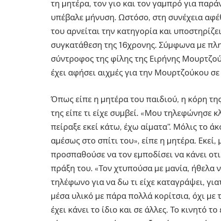
τη µητέρα, τον γιο και τον γαµπρό για πα
υπέβαλε µήνυση. Ωστόσο, στη συνέχεια αφέ
του αρνείται την κατηγορία και υποστηρίζει
συγκατάθεση της 16χρονης. Σύµφωνα µε πλη
σύντροφος της φίλης της Ειρήνης Μουρτζού
έχει αφήσει αιχµές για την Μουρτζούκου σε 
Όπως είπε η µητέρα του παιδιού, η κόρη της
της είπε τι είχε συµβεί. «Μου τηλεφώνησε κλ
πείραξε εκεί κάτω, έχω αίµατα”. Μόλις το 
αµέσως στο σπίτι του», είπε η µητέρα. Εκεί, 
προσπαθούσε να τον εµποδίσει να κάνει οτι
πράξη του. «Τον χτυπούσα µε µανία, ήθελα 
τηλέφωνο για να δω τι είχε καταγράψει, γιατ
µέσα υλικό µε πάρα πολλά κορίτσια, όχι µε τ
έχει κάνει το ίδιο και σε άλλες. Το κινητό τ