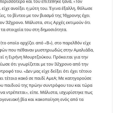
περισσότερο και του επιτέθηκε ξανά. «Τον
 είχε ανοίξει η µύτη του. Έγινα έξαλλη, θόλωσε
ς, το βίντεο µε τον βιασµό της 16χρονης έχει
τον 32χρονο. Μάλιστα, στις Αρχές εκτιµούν ότι
τα στοιχεία του στη δηµοσιότητα.
το οποίο αρχίζει από «Β»), στο παρελθόν είχε
ρεφών που πέθαναν µυστηριωδώς στην Αµαλιάδα,
ί η Ειρήνη Μουρτζούκου. Πρόκειται για την
αίωσε ότι γνωρίζεται µε τον 32χρονο από την
οφό του. «∆εν µας είχε δείξει ότι έχει τέτοιο
ει τέτοιο κακό σε παιδί ΑµεΑ; Με κατηγορούσε
του παιδιού της πρώην συντρόφου του και τώρα
 να ντρέπεται», είπε. Μάλιστα, ισχυρίστηκε πως
ογενειακή βία και κακοποίηση ενός από τα