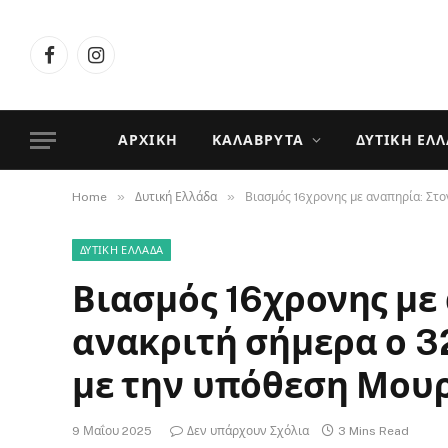
Facebook
Instagram
ΑΡΧΙΚΉ
ΚΑΛΆΒΡΥΤΑ
ΔΥΤΙΚΉ ΕΛ
»
»
Home
Δυτική Ελλάδα
Βιασμός 16χρονης με αναπηρία: Στο
ΔΥΤΙΚΉ ΕΛΛΆΔΑ
Βιασμός 16χρονης με
ανακριτή σήμερα ο 3
με την υπόθεση Μου
9 Μαΐου 2025
Δεν υπάρχουν Σχόλια
3 Mins Read