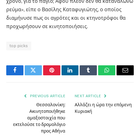
χρόνο, για το πάγιο; Αφού πλέον δεν θα καταναλώνω
ρεύμα», είπε ο Βασίλης Καταφυγιώτης, ο οποίος
διαμήνυσε πως οι αγρότες και οι κτηνοτρόφοι θα
προχωρήσουν σε κινητοποιήσεις.
top picks
Facebook
Twitter
Pinterest
LinkedIn
Tumblr
WhatsApp
Email
PREVIOUS ARTICLE
NEXT ARTICLE
Θεσσαλονίκη:
Αλλάζει η ώρα την επόμενη
Ακινητοποιήθηκε
Κυριακή
αμαξοστοιχία που
εκτελούσε το δρομολόγιο
προς Αθήνα