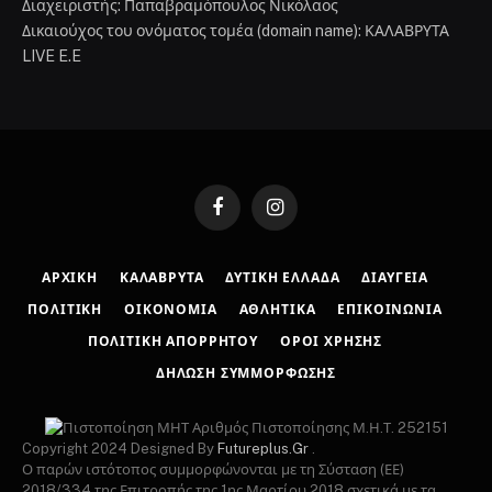
Διαχειριστής: Παπαβραμόπουλος Νικόλαος
Δικαιούχος του ονόματος τομέα (domain name): ΚΑΛΑΒΡΥΤΑ
LIVE E.E
Facebook
Instagram
ΑΡΧΙΚΉ
ΚΑΛΆΒΡΥΤΑ
ΔΥΤΙΚΉ ΕΛΛΆΔΑ
ΔΙΑΎΓΕΙΑ
ΠΟΛΙΤΙΚΉ
ΟΙΚΟΝΟΜΊΑ
ΑΘΛΗΤΙΚΆ
ΕΠΙΚΟΙΝΩΝΊΑ
ΠΟΛΙΤΙΚΉ ΑΠΟΡΡΉΤΟΥ
ΌΡΟΙ ΧΡΉΣΗΣ
ΔΉΛΩΣΗ ΣΥΜΜΌΡΦΩΣΗΣ
Αριθμός Πιστοποίησης Μ.Η.Τ. 252151
Copyright 2024 Designed By
Futureplus.Gr
.
Ο παρών ιστότοπος συμμορφώνονται με τη Σύσταση (ΕΕ)
2018/334 της Επιτροπής της 1ης Μαρτίου 2018 σχετικά με τα