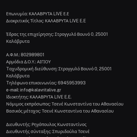
Επωνυμία: ΚΑΛΑΒΡΥΤΑ LIVE Ε.Ε
Διακριτικός Τίτλος: ΚΑΛΑΒΡΥΤΑ LIVE E.E
Έδρας της επιχείρησης: Στρογγυλό Βουνό 0, 25001
Καλάβρυτα
Α.Φ.Μ.: 802989801
Αρμόδια Δ.Ο.Υ.: ΑΙΓΙΟΥ
Tαχυδρομική διεύθυνση: Στρογγυλό Βουνό 0, 25001
Καλάβρυτα
Tηλέφωνο επικοινωνίας: 6945953993
e-mail: info@kalavritalive.gr
Iδιοκτήτης: ΚΑΛΑΒΡΥΤΑ LIVE E.E.
Νόμιμος εκπρόσωπος: Τσενέ Κωνσταντίνα του Αθανασίου
Βασικός μέτοχος: Τσενέ Κωνσταντίνα του Αθανασίου
Διευθυντής: Ρηγόπουλος Κωνσταντίνος
Διευθυντής σύνταξης: Σπυριδούλα Τσενέ