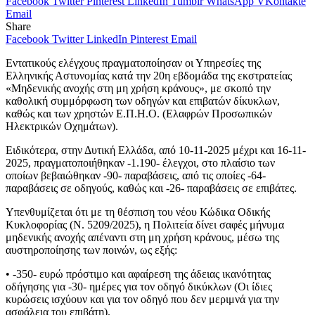
Facebook
Twitter
Pinterest
LinkedIn
Tumblr
WhatsApp
VKontakte
Email
Share
Facebook
Twitter
LinkedIn
Pinterest
Email
Εντατικούς ελέγχους πραγματοποίησαν οι Υπηρεσίες της
Ελληνικής Αστυνομίας κατά την 20η εβδομάδα της εκστρατείας
«Μηδενικής ανοχής στη μη χρήση κράνους», με σκοπό την
καθολική συμμόρφωση των οδηγών και επιβατών δίκυκλων,
καθώς και των χρηστών Ε.Π.Η.Ο. (Ελαφρών Προσωπικών
Ηλεκτρικών Οχημάτων).
Ειδικότερα, στην Δυτική Ελλάδα, από 10-11-2025 μέχρι και 16-11-
2025, πραγματοποιήθηκαν -1.190- έλεγχοι, στο πλαίσιο των
οποίων βεβαιώθηκαν -90- παραβάσεις, από τις οποίες -64-
παραβάσεις σε οδηγούς, καθώς και -26- παραβάσεις σε επιβάτες.
Υπενθυμίζεται ότι με τη θέσπιση του νέου Κώδικα Οδικής
Κυκλοφορίας (Ν. 5209/2025), η Πολιτεία δίνει σαφές μήνυμα
μηδενικής ανοχής απέναντι στη μη χρήση κράνους, μέσω της
αυστηροποίησης των ποινών, ως εξής:
• -350- ευρώ πρόστιμο και αφαίρεση της άδειας ικανότητας
οδήγησης για -30- ημέρες για τον οδηγό δικύκλων (Οι ίδιες
κυρώσεις ισχύουν και για τον οδηγό που δεν μεριμνά για την
ασφάλεια του επιβάτη).