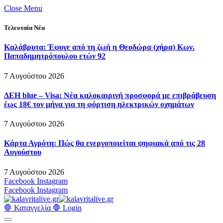
Close Menu
Τελευταία Νέα
Καλάβρυτα: Έφυγε από τη ζωή η Θεοδώρα (χήρα) Κων.
Παπαδημητρόπουλου ετών 92
7 Αυγούστου 2026
ΔΕΗ blue – Visa: Νέα καλοκαιρινή προσφορά με επιβράβευση
έως 18€ τον μήνα για τη φόρτιση ηλεκτρικών οχημάτων
7 Αυγούστου 2026
Κάρτα Αγρότη: Πώς θα ενεργοποιείται ψηφιακά από τις 28
Αυγούστου
7 Αυγούστου 2026
Facebook
Instagram
Facebook
Instagram
🛑 Καταγγελία 🛑
Login