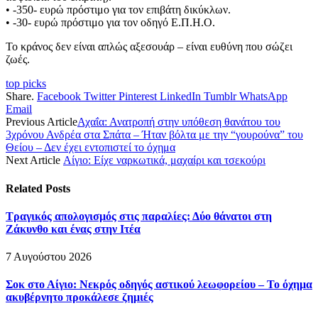
• -350- ευρώ πρόστιμο για τον επιβάτη δικύκλων.
• -30- ευρώ πρόστιμο για τον οδηγό Ε.Π.Η.Ο.
Το κράνος δεν είναι απλώς αξεσουάρ – είναι ευθύνη που σώζει
ζωές.
top picks
Share.
Facebook
Twitter
Pinterest
LinkedIn
Tumblr
WhatsApp
Email
Previous Article
Αχαΐα: Ανατροπή στην υπόθεση θανάτου του
3χρόνου Ανδρέα στα Σπάτα – Ήταν βόλτα με την “γουρούνα” του
Θείου – Δεν έχει εντοπιστεί το όχημα
Next Article
Αίγιο: Είχε ναρκωτικά, μαχαίρι και τσεκούρι
Related
Posts
Τραγικός απολογισμός στις παραλίες: Δύο θάνατοι στη
Ζάκυνθο και ένας στην Ιτέα
7 Αυγούστου 2026
Σοκ στο Αίγιο: Νεκρός οδηγός αστικού λεωφορείου – Το όχημα
ακυβέρνητο προκάλεσε ζημιές