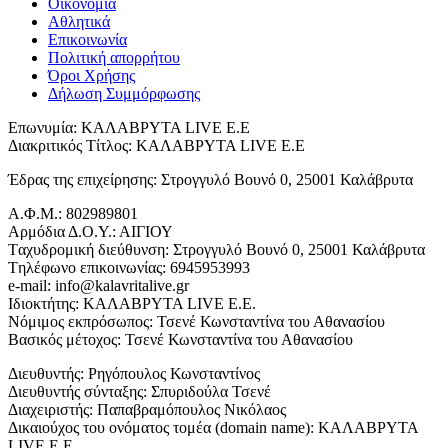
Οικονομία
Αθλητικά
Επικοινωνία
Πολιτική απορρήτου
Όροι Χρήσης
Δήλωση Συμμόρφωσης
Επωνυμία: ΚΑΛΑΒΡΥΤΑ LIVE Ε.Ε
Διακριτικός Τίτλος: ΚΑΛΑΒΡΥΤΑ LIVE E.E
Έδρας της επιχείρησης: Στρογγυλό Βουνό 0, 25001 Καλάβρυτα
Α.Φ.Μ.: 802989801
Αρμόδια Δ.Ο.Υ.: ΑΙΓΙΟΥ
Tαχυδρομική διεύθυνση: Στρογγυλό Βουνό 0, 25001 Καλάβρυτα
Tηλέφωνο επικοινωνίας: 6945953993
e-mail: info@kalavritalive.gr
Iδιοκτήτης: ΚΑΛΑΒΡΥΤΑ LIVE E.E.
Νόμιμος εκπρόσωπος: Τσενέ Κωνσταντίνα του Αθανασίου
Βασικός μέτοχος: Τσενέ Κωνσταντίνα του Αθανασίου
Διευθυντής: Ρηγόπουλος Κωνσταντίνος
Διευθυντής σύνταξης: Σπυριδούλα Τσενέ
Διαχειριστής: Παπαβραμόπουλος Νικόλαος
Δικαιούχος του ονόματος τομέα (domain name): ΚΑΛΑΒΡΥΤΑ
LIVE E.E