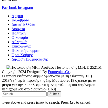
Facebook
Instagram
Αρχική
Καλάβρυτα
Δυτική Ελλάδα
Διαύγεια
Πολιτική
Οικονομία
Αθλητικά
Επικοινωνία
Πολιτική απορρήτου
Όροι Χρήσης
Δήλωση Συμμόρφωσης
Αριθμός Πιστοποίησης Μ.Η.Τ. 252151
Copyright 2024 Designed By
Futureplus.Gr
.
Ο παρών ιστότοπος συμμορφώνονται με τη Σύσταση (ΕΕ)
2018/334 της Επιτροπής της 1ης Μαρτίου 2018 σχετικά με τα
μέτρα για την αποτελεσματική αντιμετώπιση του παράνομου
περιεχομένου στο διαδίκτυο (L 63)
Submit
Type above and press
Enter
to search. Press
Esc
to cancel.