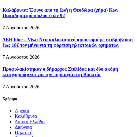
Καλάβρυτα: Έφυγε από τη ζωή η Θεοδώρα (χήρα) Κων.
Παπαδημητρόπουλου ετών 92
7 Αυγούστου 2026
ΔΕΗ blue – Visa: Νέα καλοκαιρινή προσφορά με επιβράβευση
έως 18€ τον μήνα για τη φόρτιση ηλεκτρικών οχημάτων
7 Αυγούστου 2026
Προφυλακίστηκαν ο δήμαρχος Στυλίδας και δύο ακόμη
κατηγορούμενοι για την πυρκαγιά στη Βοιωτία
7 Αυγούστου 2026
Χρήσιμα
Αρχική
Καλάβρυτα
Δυτική Ελλάδα
Διαύγεια
Πολιτική