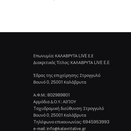
Επωνυμία: ΚΑΛΑΒΡΥΤΑ LIVE Ε.Ε
Διακριτικός Τίτλος: ΚΑΛΑΒΡΥΤΑ LIVE E.E
Έδρας της επιχείρησης: Στρογγυλό
Βουνό 0, 25001 Καλάβρυτα
Α.Φ.Μ.: 802989801
Αρμόδια Δ.Ο.Υ.: ΑΙΓΙΟΥ
Tαχυδρομική διεύθυνση: Στρογγυλό
Βουνό 0, 25001 Καλάβρυτα
Tηλέφωνο επικοινωνίας: 6945953993
e-mail: info@kalavritalive.gr