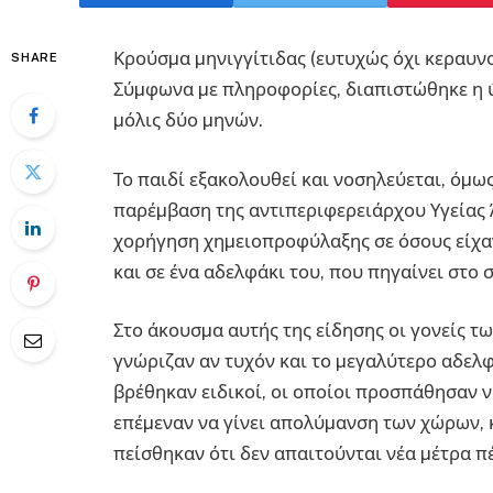
Κρούσµα µηνιγγίτιδας (ευτυχώς όχι κεραυν
SHARE
Σύµφωνα µε πληροφορίες, διαπιστώθηκε η 
µόλις δύο µηνών.
Το παιδί εξακολουθεί και νοσηλεύεται, όµως
παρέµβαση της αντιπεριφερειάρχου Υγείας 
χορήγηση χηµειοπροφύλαξης σε όσους είχαν
και σε ένα αδελφάκι του, που πηγαίνει στο 
Στο άκουσµα αυτής της είδησης οι γονείς 
γνώριζαν αν τυχόν και το µεγαλύτερο αδελφ
βρέθηκαν ειδικοί, οι οποίοι προσπάθησαν 
επέµεναν να γίνει απολύµανση των χώρων, κ
πείσθηκαν ότι δεν απαιτούνται νέα µέτρα 