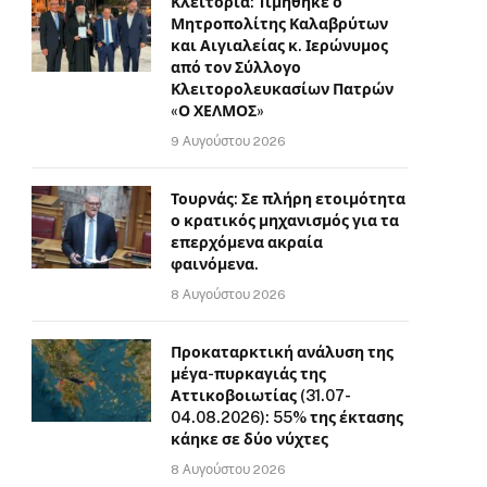
Κλειτορία: Τιμήθηκε ο
Μητροπολίτης Καλαβρύτων
και Αιγιαλείας κ. Ιερώνυμος
από τον Σύλλογο
Κλειτορολευκασίων Πατρών
«Ο ΧΕΛΜΟΣ»
9 Αυγούστου 2026
Τουρνάς: Σε πλήρη ετοιμότητα
ο κρατικός μηχανισμός για τα
επερχόμενα ακραία
φαινόμενα.
8 Αυγούστου 2026
Προκαταρκτική ανάλυση της
μέγα-πυρκαγιάς της
Αττικοβοιωτίας (31.07-
04.08.2026): 55% της έκτασης
κάηκε σε δύο νύχτες
8 Αυγούστου 2026