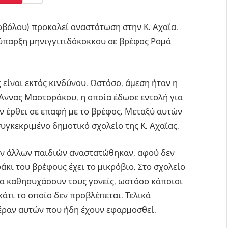
οβόλου) προκαλεί αναστάτωση στην Κ. Αχαΐα.
ύπαρξη µηνιγγιτιδόκοκκου σε βρέφος Ροµά
 είναι εκτός κινδύνου. Ωστόσο, άµεση ήταν η
Άννας Μαστοράκου, η οποία έδωσε εντολή για
 έρθει σε επαφή µε το βρέφος. Μεταξύ αυτών
συγκεκριµένο δηµοτικό σχολείο της Κ. Αχαΐας.
των άλλων παιδιών αναστατώθηκαν, αφού δεν
άκι του βρέφους έχει το µικρόβιο. Στο σχολείο
να καθησυχάσουν τους γονείς, ωστόσο κάποιοι
άτι το οποίο δεν προβλέπεται. Τελικά
πέραν αυτών που ήδη έχουν εφαρµοσθεί.