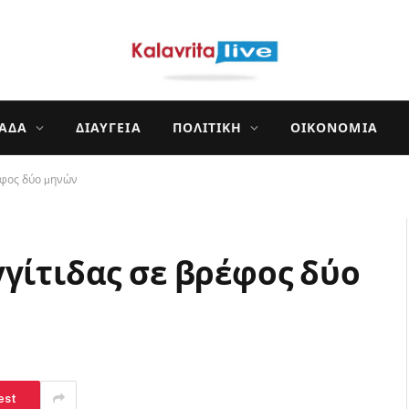
ΛΆΔΑ
ΔΙΑΎΓΕΙΑ
ΠΟΛΙΤΙΚΉ
ΟΙΚΟΝΟΜΊΑ
έφος δύο µηνών
γγίτιδας σε βρέφος δύο
est