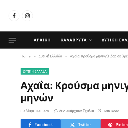
Facebook
Instagram
ΑΡΧΙΚΉ
ΚΑΛΆΒΡΥΤΑ
ΔΥΤΙΚΉ ΕΛ
»
»
Home
Δυτική Ελλάδα
Αχαΐα: Κρούσµα µηνιγγίτιδας σε βρ
ΔΥΤΙΚΉ ΕΛΛΆΔΑ
Αχαΐα: Κρούσµα µηνι
µηνών
20 Μαρτίου 2025
Δεν υπάρχουν Σχόλια
1 Min Read
Facebook
Twitter
Pinter