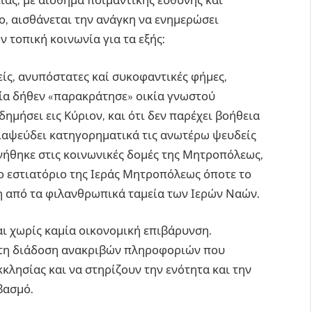
ίας, με αίσθημα ποιμαντικής ευθύνης και
, αισθάνεται την ανάγκη να ενημερώσει
 τοπική κοινωνία για τα εξής:
ίς, ανυπόστατες καί συκοφαντικές φήμες,
σία δήθεν «παρακράτησε» οικία γνωστού
ημήσει εις Κύριον, και ότι δεν παρέχει βοήθεια
ιαψεύδει κατηγορηματικά τις ανωτέρω ψευδείς
νήθηκε στις κοινωνικές δομές της Μητροπόλεως,
ο εστιατόριο της Ιεράς Μητροπόλεως όποτε το
η από τα φιλανθρωπικά ταμεία των Ιερών Ναών.
ι χωρίς καμία οικονομική επιβάρυνση.
τη διάδοση ανακριβών πληροφοριών που
κλησίας και να στηρίζουν την ενότητα και την
βασμό.