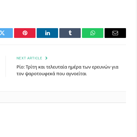
k
Twitter
Pinterest
LinkedIn
Tumblr
WhatsApp
Email
NEXT ARTICLE
Ρίο: Τρίτη και τελευταία ημέρα των ερευνών για
τον ψαροτουφεκά που αγνοείται