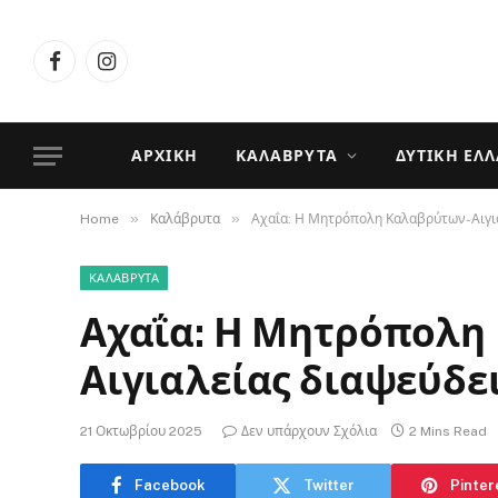
Facebook
Instagram
ΑΡΧΙΚΉ
ΚΑΛΆΒΡΥΤΑ
ΔΥΤΙΚΉ ΕΛ
»
»
Home
Καλάβρυτα
Αχαΐα: Η Μητρόπολη Καλαβρύτων-Αιγια
ΚΑΛΆΒΡΥΤΑ
Αχαΐα: Η Μητρόπολη
Αιγιαλείας διαψεύδε
21 Οκτωβρίου 2025
Δεν υπάρχουν Σχόλια
2 Mins Read
Facebook
Twitter
Pinter