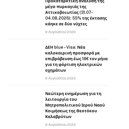
Προκαταρκτική ανάλυση της
μέγα-πυρκαγιάς της
Αττικοβοιωτίας (31.07-
04.08.2026): 55% της έκτασης
κάηκε σε δύο νύχτες
8 Αυγούστου 2026
ΔΕΗ blue – Visa: Νέα
καλοκαιρινή προσφορά με
επιβράβευση έως 18€ τον μήνα
για τη φόρτιση ηλεκτρικών
οχημάτων
8 Αυγούστου 2026
Νεώτερη ενημέρωση για τη
λειτουργία του
Μητροπολιτικού Ιερού Ναού
Κοιμήσεως της Θεοτόκου
Καλαβρύτων
8 Αυγούστου 2026