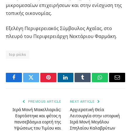
μικρομεσαίων επιχειρήσεων και στην ενίσχυση της
τοπικής οικονομίας.
Εξελέγη Περιφερειακός Σύμβουλος Αχαΐας, στο
πλευρό του Περιφερειάρχη Νεκτάριου Φαρμάκη.
top picks
Facebook
Twitter
Pinterest
LinkedIn
Tumblr
WhatsApp
Email
PREVIOUS ARTICLE
NEXT ARTICLE
Ιερά Μονή Μακελλαριάς:
Αρχιερατική Θεία
Εορτάστηκε και φέτος η
Λειτουργία στην ιστορική
πανσεβάσμια εορτή της
Ιερά Μονή Μεγάλου
Υψώσεως του Τιμίου και
Σπηλαίου Καλαβρύτων