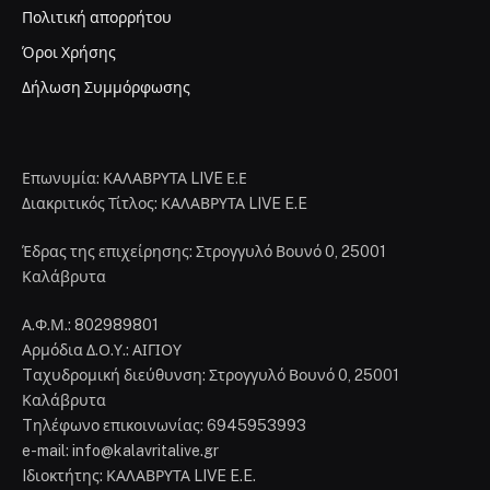
Πολιτική απορρήτου
Όροι Χρήσης
Δήλωση Συμμόρφωσης
Επωνυμία: ΚΑΛΑΒΡΥΤΑ LIVE Ε.Ε
Διακριτικός Τίτλος: ΚΑΛΑΒΡΥΤΑ LIVE E.E
Έδρας της επιχείρησης: Στρογγυλό Βουνό 0, 25001
Καλάβρυτα
Α.Φ.Μ.: 802989801
Αρμόδια Δ.Ο.Υ.: ΑΙΓΙΟΥ
Tαχυδρομική διεύθυνση: Στρογγυλό Βουνό 0, 25001
Καλάβρυτα
Tηλέφωνο επικοινωνίας: 6945953993
e-mail: info@kalavritalive.gr
Iδιοκτήτης: ΚΑΛΑΒΡΥΤΑ LIVE E.E.