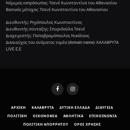
Νόμιμος εκπρόσωπος: Τσενέ Κωνσταντίνα του Αθανασίου
Βασικός μέτοχος: Τσενέ Κωνσταντίνα του Αθανασίου
Διευθυντής: Ρηγόπουλος Κωνσταντίνος
Διευθυντής σύνταξης: Σπυριδούλα Τσενέ
Διαχειριστής: Παπαβραμόπουλος Νικόλαος
Δικαιούχος του ονόματος τομέα (domain name): ΚΑΛΑΒΡΥΤΑ
LIVE E.E
Facebook
Instagram
ΑΡΧΙΚΉ
ΚΑΛΆΒΡΥΤΑ
ΔΥΤΙΚΉ ΕΛΛΆΔΑ
ΔΙΑΎΓΕΙΑ
ΠΟΛΙΤΙΚΉ
ΟΙΚΟΝΟΜΊΑ
ΑΘΛΗΤΙΚΆ
ΕΠΙΚΟΙΝΩΝΊΑ
ΠΟΛΙΤΙΚΉ ΑΠΟΡΡΉΤΟΥ
ΌΡΟΙ ΧΡΉΣΗΣ