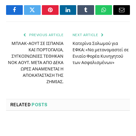
Facebook
Twitter
Pinterest
LinkedIn
Tumblr
WhatsApp
Email
PREVIOUS ARTICLE
NEXT ARTICLE
ΜΠΛΑΚ-ΑΟΥΤ ΣΕ ΙΣΠΑΝΙΑ
Κατερίνα Σολωμού για
ΚΑΙ ΠΟΡΤΟΓΑΛΙΑ,
ΕΦΚΑ: «Να μετονομαστεί σε
ΣΥΓΚΟΙΝΩΝΙΕΣ ΤΕΘΗΚΑΝ
Ενιαίο Φορέα Κυνηγητού
ΝΟΚ ΑΟΥΤ. ΜΕΤΑ ΑΠΟ ΔΕΚΑ
των Ασφαλισμένων»
ΩΡΕΣ ΑΝΑΜΕΝΕΤΑΙ Η
ΑΠΟΚΑΤΑΣΤΑΣΗ ΤΗΣ
ΖΗΜΙΑΣ.
RELATED
POSTS