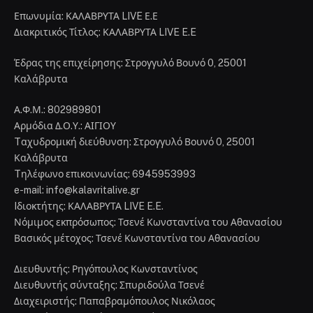
Επωνυμία: ΚΑΛΑΒΡΥΤΑ LIVE Ε.Ε
Διακριτικός Τίτλος: ΚΑΛΑΒΡΥΤΑ LIVE E.E
Έδρας της επιχείρησης: Στρογγυλό Βουνό 0, 25001
Καλάβρυτα
Α.Φ.Μ.: 802989801
Αρμόδια Δ.Ο.Υ.: ΑΙΓΙΟΥ
Tαχυδρομική διεύθυνση: Στρογγυλό Βουνό 0, 25001
Καλάβρυτα
Tηλέφωνο επικοινωνίας: 6945953993
e-mail: info@kalavritalive.gr
Iδιοκτήτης: ΚΑΛΑΒΡΥΤΑ LIVE E.E.
Νόμιμος εκπρόσωπος: Τσενέ Κωνσταντίνα του Αθανασίου
Βασικός μέτοχος: Τσενέ Κωνσταντίνα του Αθανασίου
Διευθυντής: Ρηγόπουλος Κωνσταντίνος
Διευθυντής σύνταξης: Σπυριδούλα Τσενέ
Διαχειριστής: Παπαβραμόπουλος Νικόλαος