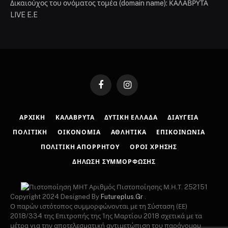
Δικαιούχος του ονόματος τομέα (domain name): ΚΑΛΑΒΡΥΤΑ
LIVE E.E
Facebook
Instagram
ΑΡΧΙΚΉ
ΚΑΛΆΒΡΥΤΑ
ΔΥΤΙΚΉ ΕΛΛΆΔΑ
ΔΙΑΎΓΕΙΑ
ΠΟΛΙΤΙΚΉ
ΟΙΚΟΝΟΜΊΑ
ΑΘΛΗΤΙΚΆ
ΕΠΙΚΟΙΝΩΝΊΑ
ΠΟΛΙΤΙΚΉ ΑΠΟΡΡΉΤΟΥ
ΌΡΟΙ ΧΡΉΣΗΣ
ΔΉΛΩΣΗ ΣΥΜΜΌΡΦΩΣΗΣ
Αριθμός Πιστοποίησης Μ.Η.Τ. 252151
Copyright 2024 Designed By
Futureplus.Gr
.
Ο παρών ιστότοπος συμμορφώνονται με τη Σύσταση (ΕΕ)
2018/334 της Επιτροπής της 1ης Μαρτίου 2018 σχετικά με τα
μέτρα για την αποτελεσματική αντιμετώπιση του παράνομου